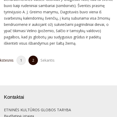
buvo kaip rudeniniai sambariai (
sambarvės
). Šventės prasmę
tyrinėjusio A. J. Greimo manymu, Dagotuvės buvo viena iš
svarbesnių kalendorinių švenčių, į kurią suburiama visa žmonių
bendruomenė ir aukojant ožį sukviečiami pagrindiniai dievai, o
ypač tikimasi Velino (požemio, šalčio ir tamsybių valdovo)
pagalbos, kad jis globotų jau sudygusius grūdus ir padėtų
iškentėti visus išbandymus per šaltą žiemą.
kstesnis
1
2
Sekantis
Kontaktai
ETNINĖS KULTŪROS GLOBOS TARYBA
Biudžetinė įstaiga