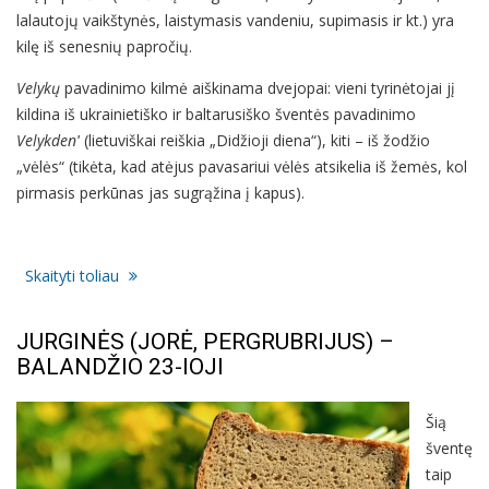
lalautojų vaikštynės, laistymasis vandeniu, supimasis ir kt.) yra
kilę iš senesnių papročių.
Velykų
pavadinimo kilmė aiškinama dvejopai: vieni tyrinėtojai jį
kildina iš ukrainietiško ir baltarusiško šventės pavadinimo
Velykdenʹ
(lietuviškai reiškia „Didžioji diena“), kiti – iš žodžio
„vėlės“ (tikėta, kad atėjus pavasariui vėlės atsikelia iš žemės, kol
pirmasis perkūnas jas sugrąžina į kapus).
Skaityti toliau
JURGINĖS (JORĖ, PERGRUBRIJUS) –
BALANDŽIO 23-IOJI
Šią
šventę
taip