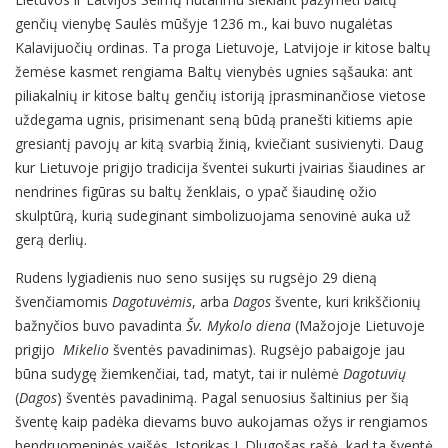
genčių vienybę Saulės mūšyje 1236 m., kai buvo nugalėtas
Kalavijuočių ordinas. Ta proga Lietuvoje, Latvijoje ir kitose baltų
žemėse kasmet rengiama Baltų vienybės ugnies sąšauka: ant
piliakalnių ir kitose baltų genčių istoriją įprasminančiose vietose
uždegama ugnis, prisimenant seną būdą pranešti kitiems apie
gresiantį pavojų ar kitą svarbią žinią, kviečiant susivienyti. Daug
kur Lietuvoje prigijo tradicija šventei sukurti įvairias šiaudines ar
nendrines figūras su baltų ženklais, o ypač šiaudinę ožio
skulptūrą, kurią sudeginant simbolizuojama senovinė auka už
gerą derlių.
Rudens lygiadienis nuo seno susijęs su rugsėjo 29 dieną
švenčiamomis
Dagotuvėmis
, arba
Dagos
švente, kuri krikščionių
bažnyčios buvo pavadinta
Šv. Mykolo diena
(Mažojoje Lietuvoje
prigijo
Mikelio
šventės pavadinimas). Rugsėjo pabaigoje jau
būna sudygę žiemkenčiai, tad, matyt, tai ir nulėmė
Dagotuvių
(
Dagos
) šventės pavadinimą. Pagal senuosius šaltinius per šią
šventę kaip padėka dievams buvo aukojamas ožys ir rengiamos
bendruomeninės vaišės. Istorikas J. Dlugošas rašė, kad ta šventė