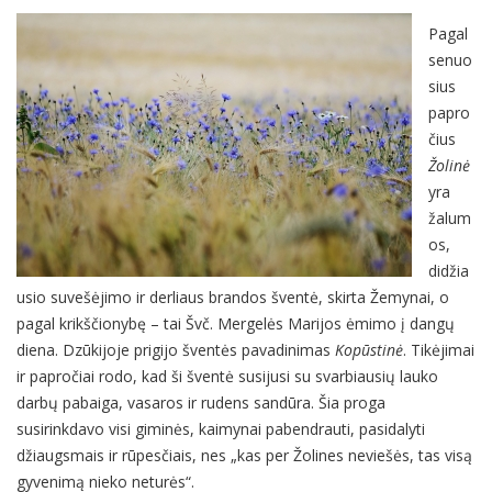
Pagal
senuo
sius
papro
čius
Žolinė
yra
žalum
os,
didžia
usio suvešėjimo ir derliaus brandos šventė, skirta Žemynai, o
pagal krikščionybę – tai Švč. Mergelės Marijos ėmimo į dangų
diena. Dzūkijoje prigijo šventės pavadinimas
Kopūstinė
. Tikėjimai
ir papročiai rodo, kad ši šventė susijusi su svarbiausių lauko
darbų pabaiga, vasaros ir rudens sandūra. Šia proga
susirinkdavo visi giminės, kaimynai pabendrauti, pasidalyti
džiaugsmais ir rūpesčiais, nes „kas per Žolines neviešės, tas visą
gyvenimą nieko neturės“.