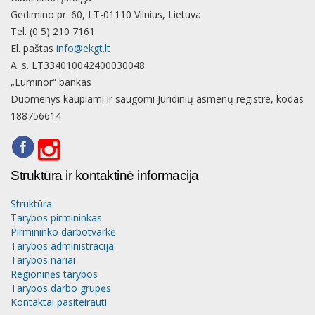
Gedimino pr. 60, LT-01110 Vilnius, Lietuva
Tel. (0 5) 210 7161
El. paštas
info@ekgt.lt
A. s. LT334010042400030048
„Luminor“ bankas
Duomenys kaupiami ir saugomi Juridinių asmenų registre, kodas
188756614
Struktūra ir kontaktinė informacija
Struktūra
Tarybos pirmininkas
Pirmininko darbotvarkė
Tarybos administracija
Tarybos nariai
Regioninės tarybos
Tarybos darbo grupės
Kontaktai pasiteirauti