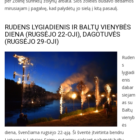
per Žolinę surinktų žolynų arbata. Šios žolelės būdavo dedamos
mirusiajam į pagalvę, kad palydėtų jo sielą į kitą pasaulį.
RUDENS LYGIADIENIS IR BALTŲ VIENYBĖS
DIENA (RUGSĖJO 22-OJI), DAGOTUVĖS
(RUGSĖJO 29-OJI)
Ruden
s
lygiadi
enis
dabar
siejam
as su
Baltų
vienyb
ės
diena, švenčiama rugsėjo 22-ąją. Ši šventė įtvirtinta bendru
Lietuvos ir Latvijos Seimų nutarimu siekiant pažymėti baltų