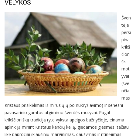
VELYKOS
Šven
tėje
persi
pina
krikš
čioni
ški
mot
yvai
(šve
nčia
mas
Kristaus prisikėlimas iš mirusiųjų po nukryžiavimo) ir senesni
pavasarinio gamtos atgimimo šventės motyvai. Pagal
krikščionišką tradiciją ryte vyksta apeigos bažnyčioje, einama
aplink ją minint Kristaus kančių kelią, giedamos giesmės, tačiau
likę papročiai (kiaušinių marginimas, daužymas ir ritinėjimas,