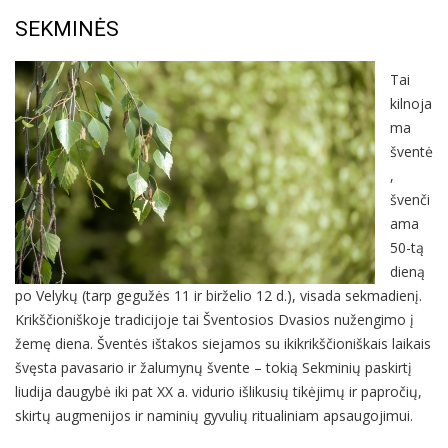
SEKMINĖS
Tai
kilnoja
ma
šventė
,
švenči
ama
50-tą
dieną
po Velykų (tarp gegužės 11 ir birželio 12 d.), visada sekmadienį.
Krikščioniškoje tradicijoje tai Šventosios Dvasios nužengimo į
žemę diena. Šventės ištakos siejamos su ikikrikščioniškais laikais
švęsta pavasario ir žalumynų švente – tokią Sekminių paskirtį
liudija daugybė iki pat XX a. vidurio išlikusių tikėjimų ir papročių,
skirtų augmenijos ir naminių gyvulių ritualiniam apsaugojimui.