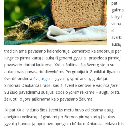
pat
galima
laikyti
viena
iš
svarbi
ausių
tradiciniame pavasario kalendoriuje. Žemdirbio kalendoriuje per
Jurgines pirmą kartą į lauką išgenami gyvuliai, prasideda pirmieji
pavasario darbai laukuose. XVI a. šaltiniai šią šventę sieja su
aukojimais pavasario dievybėms Pergrubijui ir Ganikliui. Ilgainiui
šventė priskirta
šv. Jurgiui
– gyvulių, ypač arklių, globėjui.
Simonas Daukantas rašė, kad ši šventė senovėje vadinta
Jore
.
Su šiuo pavadinimu susijusi žodžio
jorėti
reikšmė – augti, plisti,
žaliuoti, o
jorė
aiškinama kaip pavasario žaluma.
Iki pat XX a. vidurio šios šventės metu buvo atliekama daug
apeiginių veiksmų. Išgindami po žiemos pirmą kartą į laukus
gyvulių bandą, ją apeidavo apeiginiu būdu: dažniausiai eidavo tris