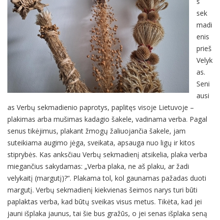
s
sek
madi
enis
prieš
Velyk
as.
Seni
ausi
as Verbų sekmadienio paprotys, paplitęs visoje Lietuvoje –
plakimas arba mušimas kadagio šakele, vadinama verba. Pagal
senus tikėjimus, plakant žmogų žaliuojančia šakele, jam
suteikiama augimo jėga, sveikata, apsauga nuo ligų ir kitos
stiprybės. Kas anksčiau Verbų sekmadienį atsikelia, plaka verba
miegančius sakydamas: „Verba plaka, ne aš plaku, ar žadi
velykaitį (margutį)?“. Plakama tol, kol gaunamas pažadas duoti
margutį. Verbų sekmadienį kiekvienas šeimos narys turi būti
paplaktas verba, kad būtų sveikas visus metus. Tikėta, kad jei
jauni išplaka jaunus, tai šie bus gražūs, o jei senas išplaka seną