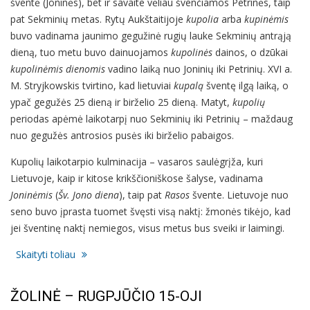
šventė (Joninės), bet ir savaite vėliau švenčiamos Petrinės, taip
pat Sekminių metas. Rytų Aukštaitijoje
kupolia
arba
kupinėmis
buvo vadinama jaunimo gegužinė rugių lauke Sekminių antrąją
dieną, tuo metu buvo dainuojamos
kupolinės
dainos, o dzūkai
kupolinėmis dienomis
vadino laiką nuo Joninių iki Petrinių. XVI a.
M. Stryjkowskis tvirtino, kad lietuviai
kupalą
šventę ilgą laiką, o
ypač gegužės 25 dieną ir birželio 25 dieną. Matyt,
kupolių
periodas apėmė laikotarpį nuo Sekminių iki Petrinių – maždaug
nuo gegužės antrosios pusės iki birželio pabaigos.
Kupolių laikotarpio kulminacija – vasaros saulėgrįža, kuri
Lietuvoje, kaip ir kitose krikščioniškose šalyse, vadinama
Joninėmis
(
Šv. Jono diena
), taip pat
Rasos
švente. Lietuvoje nuo
seno buvo įprasta tuomet švęsti visą naktį: žmonės tikėjo, kad
jei šventinę naktį nemiegos, visus metus bus sveiki ir laimingi.
Skaityti toliau
ŽOLINĖ – RUGPJŪČIO 15-OJI