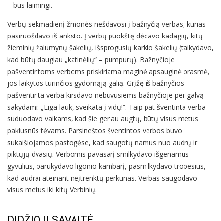
– bus laimingi.
Verbų sekmadienį žmonės nešdavosi į bažnyčią verbas, kurias
pasiruošdavo iš anksto. Į verbų puokštę dėdavo kadagių, kitų
žieminių žalumynų šakelių, išsprogusių karklo šakelių (taikydavo,
kad būtų daugiau „katinėlių“ – pumpurų). Bažnyčioje
pašventintoms verboms priskiriama maginė apsauginė prasmė,
jos laikytos turinčios gydomąją galią. Grįžę iš bažnyčios
pašventinta verba kirsdavo nebuvusiems bažnyčioje per galvą
sakydami: „Liga lauk, sveikata į vidų!“. Taip pat šventinta verba
suduodavo vaikams, kad šie geriau augtų, būtų visus metus
paklusnūs tėvams. Parsineštos šventintos verbos buvo
sukaišiojamos pastogėse, kad saugotų namus nuo audrų ir
piktųjų dvasių. Verbomis pavasarį smilkydavo išgenamus
gyvulius, parūkydavo ligonio kambarį, pasmilkydavo trobesius,
kad audrai ateinant neįtrenktų perkūnas. Verbas saugodavo
visus metus iki kitų Verbinių.
DIDŽIOJI SAVAITĖ