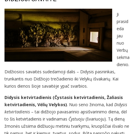
Ji
prasid
eda
jau
nuo
Verbų
sekma
dienio.
Didžiosios savaitės sudedamoji dalis – Didysis pasninkas,
trunkantis nuo Didžiojo trečiadienio iki Velykų išvakarių. Kai
kurios dienos šioje savaitėje ypač svarbios.
Didysis ketvirtadienis (Čystasis ketvirtadienis, Žaliasis
ketvirtadienis, Vėlių Velykos)
. Nuo seno žinoma, kad
Didysis
ketvirtadienis
– tai didžiojo pavasarinio apsišvarinimo diena, dėl
to šis ketvirtadienis ir vadinamas
Čystuoju
(švariuoju). Tą dieną
žmonės užsiima didžiuoju metiniu tvarkymu, kruopščiai išvalo ne
tik namus, bet ir kiemus, tvartus, sodus. Būta papročio pakurti