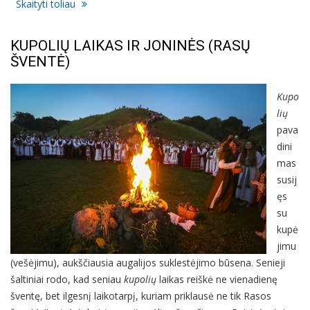
Skaityti toliau
KUPOLIŲ LAIKAS IR JONINĖS (RASŲ
ŠVENTĖ)
Kupo
lių
pava
dini
mas
susij
ęs
su
kupė
jimu
(vešėjimu), aukščiausia augalijos suklestėjimo būsena. Senieji
šaltiniai rodo, kad seniau
kupolių
laikas reiškė ne vienadienę
šventę, bet ilgesnį laikotarpį, kuriam priklausė ne tik Rasos