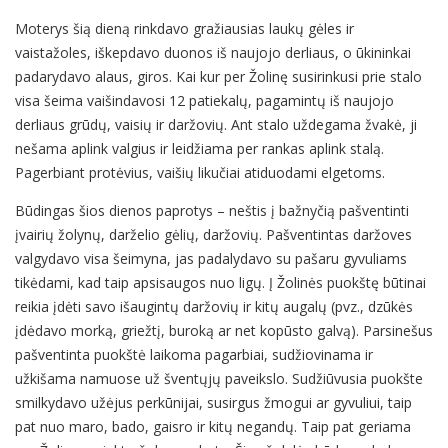
Moterys šią dieną rinkdavo gražiausias laukų gėles ir
vaistažoles, iškepdavo duonos iš naujojo derliaus, o ūkininkai
padarydavo alaus, giros. Kai kur per Žolinę susirinkusi prie stalo
visa šeima vaišindavosi 12 patiekalų, pagamintų iš naujojo
derliaus grūdų, vaisių ir daržovių. Ant stalo uždegama žvakė, ji
nešama aplink valgius ir leidžiama per rankas aplink stalą.
Pagerbiant protėvius, vaišių likučiai atiduodami elgetoms.
Būdingas šios dienos paprotys – neštis į bažnyčią pašventinti
įvairių žolynų, darželio gėlių, daržovių. Pašventintas daržoves
valgydavo visa šeimyna, jas padalydavo su pašaru gyvuliams
tikėdami, kad taip apsisaugos nuo ligų. Į Žolinės puokštę būtinai
reikia įdėti savo išaugintų daržovių ir kitų augalų (pvz., dzūkės
įdėdavo morką, griežtį, buroką ar net kopūsto galvą). Parsinešus
pašventinta puokštė laikoma pagarbiai, sudžiovinama ir
užkišama namuose už šventųjų paveikslo. Sudžiūvusia puokšte
smilkydavo užėjus perkūnijai, susirgus žmogui ar gyvuliui, taip
pat nuo maro, bado, gaisro ir kitų negandų. Taip pat geriama