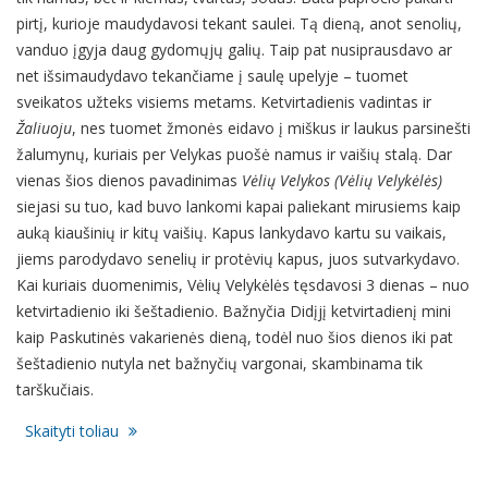
pirtį, kurioje maudydavosi tekant saulei. Tą dieną, anot senolių,
vanduo įgyja daug gydomųjų galių. Taip pat nusiprausdavo ar
net išsimaudydavo tekančiame į saulę upelyje – tuomet
sveikatos užteks visiems metams. Ketvirtadienis vadintas ir
Žaliuoju
, nes tuomet žmonės eidavo į miškus ir laukus parsinešti
žalumynų, kuriais per Velykas puošė namus ir vaišių stalą. Dar
vienas šios dienos pavadinimas
Vėlių Velykos (Vėlių Velykėlės)
siejasi su tuo, kad buvo lankomi kapai paliekant mirusiems kaip
auką kiaušinių ir kitų vaišių. Kapus lankydavo kartu su vaikais,
jiems parodydavo senelių ir protėvių kapus, juos sutvarkydavo.
Kai kuriais duomenimis, Vėlių Velykėlės tęsdavosi 3 dienas – nuo
ketvirtadienio iki šeštadienio. Bažnyčia Didįjį ketvirtadienį mini
kaip Paskutinės vakarienės dieną, todėl nuo šios dienos iki pat
šeštadienio nutyla net bažnyčių vargonai, skambinama tik
tarškučiais.
Skaityti toliau