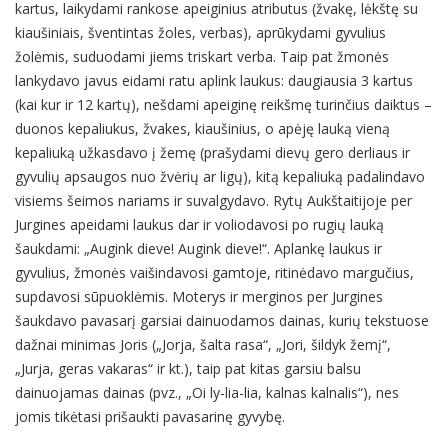
kartus, laikydami rankose apeiginius atributus (žvakę, lėkštę su
kiaušiniais, šventintas žoles, verbas), aprūkydami gyvulius
žolėmis, suduodami jiems triskart verba. Taip pat žmonės
lankydavo javus eidami ratu aplink laukus: daugiausia 3 kartus
(kai kur ir 12 kartų), nešdami apeiginę reikšmę turinčius daiktus –
duonos kepaliukus, žvakes, kiaušinius, o apėję lauką vieną
kepaliuką užkasdavo į žemę (prašydami dievų gero derliaus ir
gyvulių apsaugos nuo žvėrių ar ligų), kitą kepaliuką padalindavo
visiems šeimos nariams ir suvalgydavo. Rytų Aukštaitijoje per
Jurgines apeidami laukus dar ir voliodavosi po rugių lauką
šaukdami: „Augink dieve! Augink dieve!“. Aplankę laukus ir
gyvulius, žmonės vaišindavosi gamtoje, ritinėdavo margučius,
supdavosi sūpuoklėmis. Moterys ir merginos per Jurgines
šaukdavo pavasarį garsiai dainuodamos dainas, kurių tekstuose
dažnai minimas Joris („Jorja, šalta rasa“, „Jori, šildyk žemį“,
„Jurja, geras vakaras“ ir kt.), taip pat kitas garsiu balsu
dainuojamas dainas (pvz., „Oi ly-lia-lia, kalnas kalnalis“), nes
jomis tikėtasi prišaukti pavasarinę gyvybę.