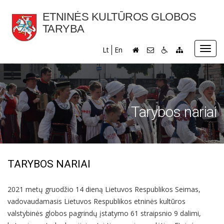
ETNINĖS KULTŪROS GLOBOS
TARYBA
Toggl
Lt
En
navig
Tarybos nariai
TARYBOS NARIAI
2021 metų gruodžio 14 dieną Lietuvos Respublikos Seimas,
vadovaudamasis Lietuvos Respublikos etninės kultūros
valstybinės globos pagrindų įstatymo 61 straipsnio 9 dalimi,