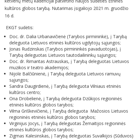
ketverių metų kadencijai patvirtino naujos sudėties Etninės
kultūros globos tarybą. Nutarimas įsigaliojo 2021 m. gruodžio
16 d.
EKGT sudėtis:
Doc. dr. Dalia Urbanavičienė (Tarybos pirmininkė), į Tarybą
deleguota Lietuvos etninės kultūros ugdytojų sąjungos;
Jonas Rudzinskas (Tarybos pirmininkės pavaduotojas), į
Tarybą deleguotas Lietuvos tautodailininkų sąjungos;
Doc. dr. Rimantas Astrauskas, į Tarybą deleguotas Lietuvos
muzikos ir teatro akademijos;
Nijolė Balčiūnienė, į Tarybą deleguota Lietuvos ramuvų
sąjungos;
Sandra Daugirdienė, į Tarybą deleguota Vilniaus etninės
kultūros centro;
Ona Drobelienė, į Tarybą deleguota Dzūkijos regioninės
etninės kultūros globos tarybos;
Vilma Griškevičienė, į Tarybą deleguota Mažosios Lietuvos
regioninės etninės kultūros globos tarybos;
Virginijus Jocys, į Tarybą deleguotas Žemaitijos regioninės
etninės kultūros globos tarybos;
Zigmas Kalesinskas, į Tarybą deleguotas Suvalkijos (Sūduvos)