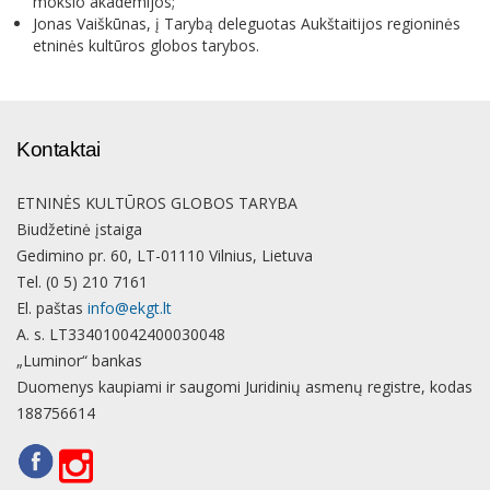
mokslo akademijos;
Jonas Vaiškūnas, į Tarybą deleguotas Aukštaitijos regioninės
etninės kultūros globos tarybos.
Kontaktai
ETNINĖS KULTŪROS GLOBOS TARYBA
Biudžetinė įstaiga
Gedimino pr. 60, LT-01110 Vilnius, Lietuva
Tel. (0 5) 210 7161
El. paštas
info@ekgt.lt
A. s. LT334010042400030048
„Luminor“ bankas
Duomenys kaupiami ir saugomi Juridinių asmenų registre, kodas
188756614