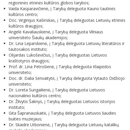
regioninės etninės kultūros globos tarybos;
Vaida Kasparavičienė, į Tarybą deleguota Kauno tautinės
kultūros centro;
Doc. Virginijus Kašinskas, į Tarybą deleguotas Lietuvių etninės
kultūros draugijos;
Angelė Kavaliauskienė, į Tarybą deleguota Vilniaus
universiteto Šiaulių akademijos;
Dr. Lina Leparskienė, į Tarybą deleguota Lietuvių literatūros ir
tautosakos instituto;
Olijardas Lukoševičius, į Tarybą deleguotas Lietuvos
kraštotyros draugijos;
Prof. dr. Lina Petrošienė, į Tarybą deleguota Klaipėdos
universiteto;
Doc. dr. Dalia Senvaitytė, į Tarybą deleguota Vytauto Didžiojo
universiteto;
Dr. Loreta Sungailienė, į Tarybą deleguota Lietuvos
nacionalinio kultūros centro;
Dr. Žilvytis Šaknys, į Tarybą deleguotas Lietuvos istorijos
instituto;
Gita Šapranauskaitė, į Tarybą deleguota Lietuvos liaudies
buities muziejaus;
Dr. Skaidrė Urbonienė, į Tarybą deleguota Lietuvių katalikų