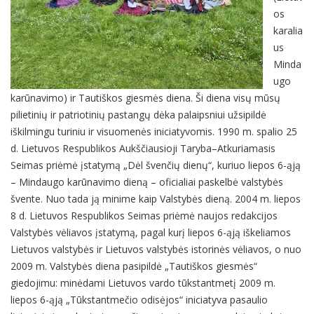
os
karalia
us
Minda
ugo
karūnavimo) ir Tautiškos giesmės diena. Ši diena visų mūsų
pilietinių ir patriotinių pastangų dėka palaipsniui užsipildė
iškilmingu turiniu ir visuomenės iniciatyvomis. 1990 m. spalio 25
d. Lietuvos Respublikos Aukščiausioji Taryba–Atkuriamasis
Seimas priėmė įstatymą „Dėl švenčių dienų“, kuriuo liepos 6-ąją
– Mindaugo karūnavimo dieną – oficialiai paskelbė valstybės
švente. Nuo tada ją minime kaip Valstybės dieną. 2004 m. liepos
8 d. Lietuvos Respublikos Seimas priėmė naujos redakcijos
Valstybės vėliavos įstatymą, pagal kurį liepos 6-ąją iškeliamos
Lietuvos valstybės ir Lietuvos valstybės istorinės vėliavos, o nuo
2009 m. Valstybės diena pasipildė „Tautiškos giesmės“
giedojimu: minėdami Lietuvos vardo tūkstantmetį 2009 m.
liepos 6-ąją „Tūkstantmečio odisėjos“ iniciatyva pasaulio