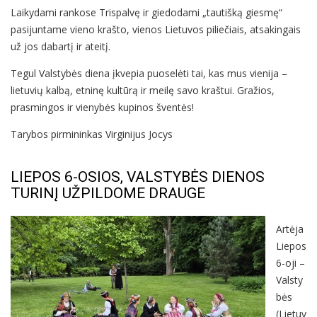
Laikydami rankose Trispalvę ir giedodami „tautišką giesmę“
pasijuntame vieno krašto, vienos Lietuvos piliečiais, atsakingais
už jos dabartį ir ateitį.
Tegul Valstybės diena įkvepia puoselėti tai, kas mus vienija –
lietuvių kalbą, etninę kultūrą ir meilę savo kraštui. Gražios,
prasmingos ir vienybės kupinos šventės!
Tarybos pirmininkas Virginijus Jocys
LIEPOS 6-OSIOS, VALSTYBĖS DIENOS
TURINĮ UŽPILDOME DRAUGE
Artėja
Liepos
6-oji –
Valsty
bės
(Lietuv