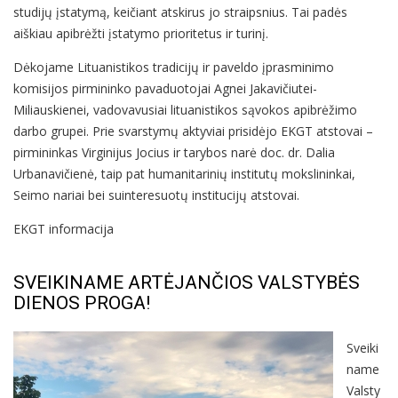
studijų įstatymą, keičiant atskirus jo straipsnius. Tai padės
aiškiau apibrėžti įstatymo prioritetus ir turinį.
Dėkojame Lituanistikos tradicijų ir paveldo įprasminimo
komisijos pirmininko pavaduotojai Agnei Jakavičiutei-
Miliauskienei, vadovavusiai lituanistikos sąvokos apibrėžimo
darbo grupei. Prie svarstymų aktyviai prisidėjo EKGT atstovai –
pirmininkas Virginijus Jocius ir tarybos narė doc. dr. Dalia
Urbanavičienė, taip pat humanitarinių institutų mokslininkai,
Seimo nariai bei suinteresuotų institucijų atstovai.
EKGT informacija
SVEIKINAME ARTĖJANČIOS VALSTYBĖS
DIENOS PROGA!
Sveiki
name
Valsty