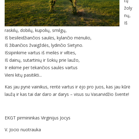
tų
žoly
nų,
Iš
raskilų, dobilų, kupolių, smilgų,
Iš besileidžiančios saulės, kylančio mėnulio,
Iš žibančios žvaigždės, lydinčio Sietyno.
Išsipinkime vartus iš meilės ir vilties,
Iš dainų, sutartinių ir šokių prie laužo,
Ir eikime per tekančios saulės vartus
Vieni kitų pasitikti...
Kas jau pynė vainikus, rentė vartus ir ėjo pro juos, kas jau kūrė
laužą ir kas tai dar daro ar darys – visus su Vasarvidžio švente!
EKGT pirmininkas Virginijus Jocys
V. Jocio nuotrauka