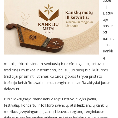
2026-
ieji
Lietuv
oje
paskel
bti
atmint
inais
Kankli
ų
metais, skirtais vienam seniausių ir reikšmingiausių lietuvių
tradicinės muzikos instrumentų bei su juo susijusiai kultūrinei
tradicijai prisiminti. Etninės kultūros globos taryba pristato
trečiojo ketvirčio svarbiausius renginius ir kviečia aktyviai juose
dalyvauti.
Birželio–rugsėjo mėnesiais visoje Lietuvoje vyks įvairių
festivalių, koncertų ir folkloro švenčių, atskleidžiančių kanklių
muzikos gyvybingumą. Įvairių Lietuvos regionų renginiuose
dalyvaus profesionalūs atlikėjai, mėgėjų kolektyvai, jaunimas.