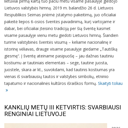
lietuviai pirmą kartą tuo pačiu metu visame pasaulyje giedojo
Lietuvos valstybės himną. 2019 m. balandžio 26 d. Lietuvos
Respublikos Seimas priėmė įstatymo pakeitimą, juo oficialiai
pakeitė liepos 6-osios šventės pavadinimą, kurį vartojame ir
dabar, bei oficialiai įteisino tradiciją per šią šventę kasmet
visame pasaulyje vienu metu giedoti Lietuvos himną. Šiandien
turime valstybinės šventės visumą – keliame nacionalinę ir
istorinę vėliavas, drauge visame pasaulyje giedame „Tautišką
giesmę“. Į šventę ateiname pasipuošę – jau dažnas tautiniu
kostiumu ar tautiniais elementais – sege, tautine juosta,
juostele, skara ar kt., suvokdami, kad tautinis kostiumas yra
vienas iš svarbiausių tautos ir valstybės simbolių, etninio
tapatumo ir nacionalinės kultūros išraiškos formų.
Skaityti toliau
KANKLIŲ METŲ III KETVIRTIS: SVARBIAUSI
RENGINIAI LIETUVOJE