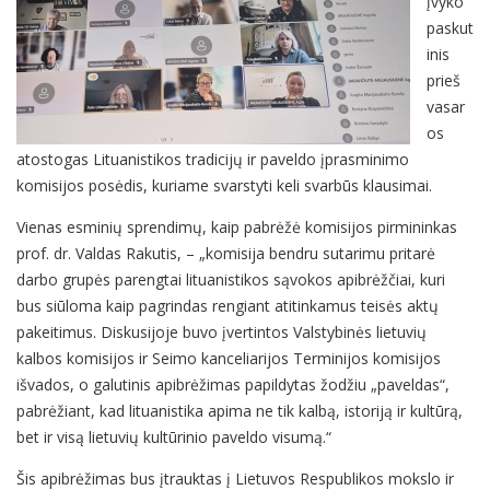
įvyko
paskut
inis
prieš
vasar
os
atostogas Lituanistikos tradicijų ir paveldo įprasminimo
komisijos posėdis, kuriame svarstyti keli svarbūs klausimai.
Vienas esminių sprendimų, kaip pabrėžė komisijos pirmininkas
prof. dr. Valdas Rakutis, – „komisija bendru sutarimu pritarė
darbo grupės parengtai lituanistikos sąvokos apibrėžčiai, kuri
bus siūloma kaip pagrindas rengiant atitinkamus teisės aktų
pakeitimus. Diskusijoje buvo įvertintos Valstybinės lietuvių
kalbos komisijos ir Seimo kanceliarijos Terminijos komisijos
išvados, o galutinis apibrėžimas papildytas žodžiu „paveldas“,
pabrėžiant, kad lituanistika apima ne tik kalbą, istoriją ir kultūrą,
bet ir visą lietuvių kultūrinio paveldo visumą.“
Šis apibrėžimas bus įtrauktas į Lietuvos Respublikos mokslo ir