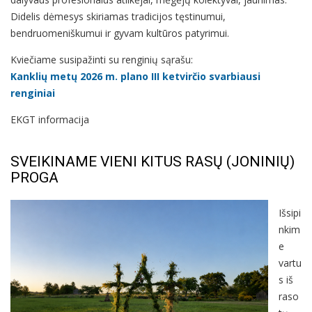
Didelis dėmesys skiriamas tradicijos tęstinumui,
bendruomeniškumui ir gyvam kultūros patyrimui.
Kviečiame susipažinti su renginių sąrašu:
Kanklių metų 2026 m. plano III ketvirčio svarbiausi
renginiai
EKGT informacija
SVEIKINAME VIENI KITUS RASŲ (JONINIŲ)
PROGA
Išsipi
nkim
e
vartu
s iš
raso