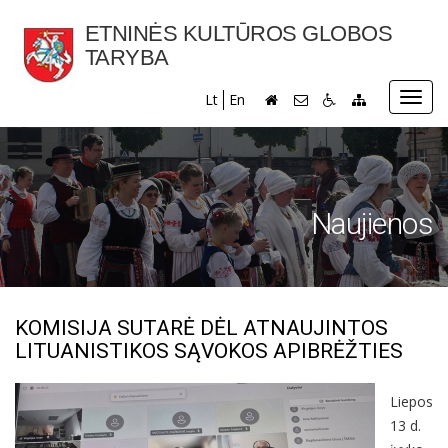
ETNINĖS KULTŪROS GLOBOS
TARYBA
Toggl
Lt
En
navig
Naujienos
KOMISIJA SUTARĖ DĖL ATNAUJINTOS
LITUANISTIKOS SĄVOKOS APIBRĖŽTIES
Liepos
13 d.