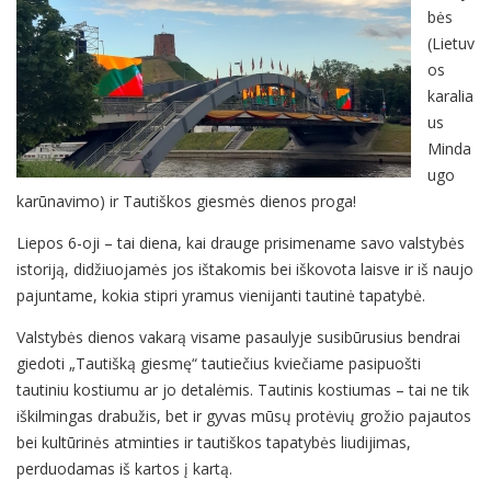
bės
(Lietuv
os
karalia
us
Minda
ugo
karūnavimo) ir Tautiškos giesmės dienos proga!
Liepos 6-oji – tai diena, kai drauge prisimename savo valstybės
istoriją, didžiuojamės jos ištakomis bei iškovota laisve ir iš naujo
pajuntame, kokia stipri yramus vienijanti tautinė tapatybė.
Valstybės dienos vakarą visame pasaulyje susibūrusius bendrai
giedoti „Tautišką giesmę“ tautiečius kviečiame pasipuošti
tautiniu kostiumu ar jo detalėmis. Tautinis kostiumas – tai ne tik
iškilmingas drabužis, bet ir gyvas mūsų protėvių grožio pajautos
bei kultūrinės atminties ir tautiškos tapatybės liudijimas,
perduodamas iš kartos į kartą.