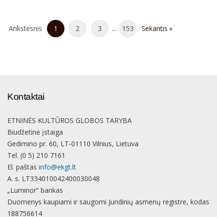
Ankstesnis
1
2
3
...
153
Sekantis
Kontaktai
ETNINĖS KULTŪROS GLOBOS TARYBA
Biudžetinė įstaiga
Gedimino pr. 60, LT-01110 Vilnius, Lietuva
Tel. (0 5) 210 7161
El. paštas
info@ekgt.lt
A. s. LT334010042400030048
„Luminor“ bankas
Duomenys kaupiami ir saugomi Juridinių asmenų registre, kodas
188756614