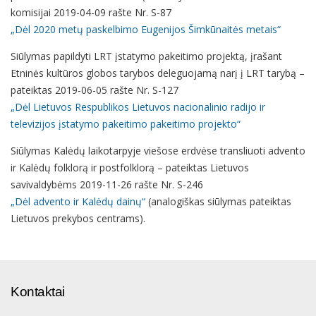
komisijai 2019-04-09 rašte Nr. S-87
„Dėl 2020 metų paskelbimo Eugenijos Šimkūnaitės metais“
Siūlymas papildyti LRT įstatymo pakeitimo projektą, įrašant
Etninės kultūros globos tarybos deleguojamą narį į LRT tarybą –
pateiktas 2019-06-05 rašte Nr. S-127
„Dėl Lietuvos Respublikos Lietuvos nacionalinio radijo ir
televizijos įstatymo pakeitimo pakeitimo projekto“
Siūlymas Kalėdų laikotarpyje viešose erdvėse transliuoti advento
ir Kalėdų folklorą ir postfolklorą – pateiktas Lietuvos
savivaldybėms 2019-11-26 rašte Nr. S-246
„Dėl advento ir Kalėdų dainų“
(analogiškas siūlymas pateiktas
Lietuvos prekybos centrams).
Kontaktai