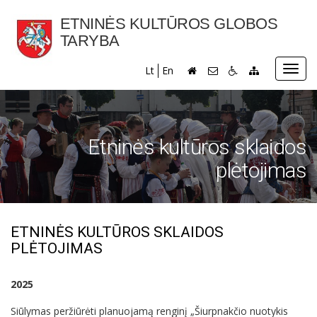
ETNINĖS KULTŪROS GLOBOS
TARYBA
Toggl
Lt
En
navig
Etninės kultūros sklaidos
plėtojimas
ETNINĖS KULTŪROS SKLAIDOS
PLĖTOJIMAS
2025
Siūlymas
peržiūrėti planuojamą renginį „Šiurpnakčio nuotykis