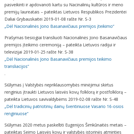
pasveikinti ir apdovanoti kartu su Nacinalinių kultūros ir meno
premijų laureatais – pateiktas Lietuvos Respublikos Prezidentei
Daliai Grybauskaitei 2019-01-08 rašte Nr. S-3
„Dėl Nacionalinės Jono Basanavičiaus premijos įteikimo“
Prašymas tiesiogiai transliuoti Nacionalinės Jono Basanavičiaus
premijos įteikimo ceremoniją – pateikta Lietuvos radijui ir
televizijai 2019-01-25 rašte Nr. S-38
„Dėl Nacionalinės Jono Basanavičiaus premijos teikimo
transliacijos“
.
Siūlymas į Valstybės nepriklausomybės minėjimui skirtus
renginius įtraukti Lietuvos laisvės kovų folklorą ir postfolklorą –
pateikta Lietuvos savivaldybėms 2019-02-08 rašte Nr. S-48
„Dėl tradicinių patriotinių dainų šventiniuose Vasario 16-osios
renginiuose“
Siūlymas 2020 metus paskelbti Eugenijos Šimkūnaitės metais –
pateiktas Seimo Laisvės kovų ir valstybės istorinės atminties