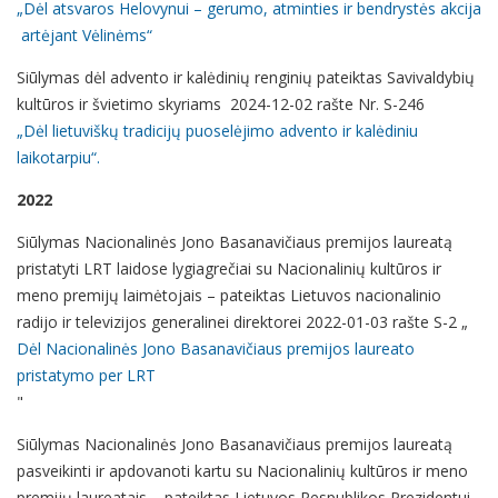
„Dėl atsvaros Helovynui – gerumo, atminties ir bendrystės akcija
artėjant Vėlinėms“
Siūlymas dėl advento ir kalėdinių renginių pateiktas Savivaldybių
kultūros ir švietimo skyriams 2024-12-02 rašte Nr. S-246
„Dėl lietuviškų tradicijų puoselėjimo advento ir kalėdiniu
laikotarpiu“.
2022
Siūlymas Nacionalinės Jono Basanavičiaus premijos laureatą
pristatyti LRT laidose lygiagrečiai su Nacionalinių kultūros ir
meno premijų laimėtojais – pateiktas Lietuvos nacionalinio
radijo ir televizijos generalinei direktorei 2022-01-03 rašte S-2 „
Dėl Nacionalinės Jono Basanavičiaus premijos laureato
pristatymo per LRT
"
Siūlymas Nacionalinės Jono Basanavičiaus premijos laureatą
pasveikinti ir apdovanoti kartu su Nacionalinių kultūros ir meno
premijų laureatais – pateiktas Lietuvos Respublikos Prezidentui,