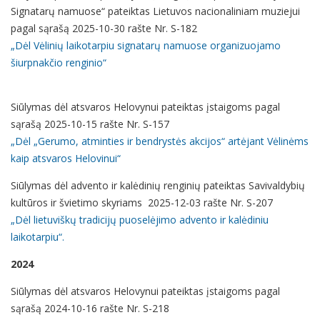
Signatarų namuose“ pateiktas Lietuvos nacionaliniam muziejui
pagal sąrašą 2025-10-30 rašte Nr. S-182
„Dėl Vėlinių laikotarpiu signatarų namuose organizuojamo
šiurpnakčio renginio“
Siūlymas dėl atsvaros Helovynui pateiktas įstaigoms pagal
sąrašą 2025-10-15 rašte Nr. S-157
„Dėl „Gerumo, atminties ir bendrystės akcijos“ artėjant Vėlinėms
kaip atsvaros Helovinui“
Siūlymas dėl advento ir kalėdinių renginių pateiktas Savivaldybių
kultūros ir švietimo skyriams 2025-12-03 rašte Nr. S-207
„Dėl lietuviškų tradicijų puoselėjimo advento ir kalėdiniu
laikotarpiu“.
2024
Siūlymas dėl atsvaros Helovynui pateiktas įstaigoms pagal
sąrašą 2024-10-16 rašte Nr. S-218