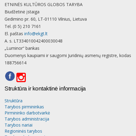
ETNINĖS KULTŪROS GLOBOS TARYBA
Biudžetinė įstaiga
Gedimino pr. 60, LT-01110 Vilnius, Lietuva
Tel. (0 5) 210 7161
El. paštas
info@ekgt.lt
A. s. LT334010042400030048
„Luminor“ bankas
Duomenys kaupiami ir saugomi Juridinių asmenų registre, kodas
188756614
Struktūra ir kontaktinė informacija
Struktūra
Tarybos pirmininkas
Pirmininko darbotvarkė
Tarybos administracija
Tarybos nariai
Regioninės tarybos