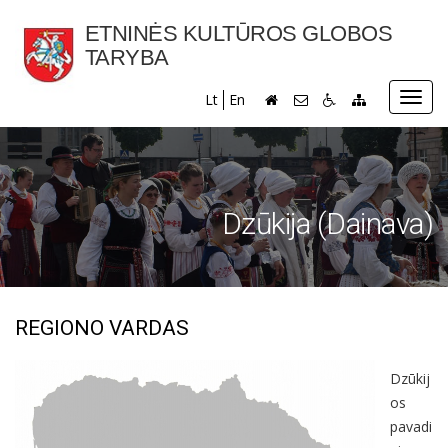
ETNINĖS KULTŪROS GLOBOS
TARYBA
Toggl
Lt
En
navig
Dzūkija (Dainava)
REGIONO VARDAS
Dzūkij
os
pavadi