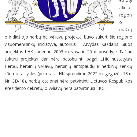
etnogr
afinio
region
o
mažoj
o ir didžiojo herbų bei vėliavų projektai buvo sukurti šio regiono
visuomenininkų iniciatyva, autorius – Arvydas Každailis. Šiuos
projektus LHK suderino 2003 m. vasario 25 d. posėdyje. Tačiau
sukurti projektai dar nėra patobulinti pagal LHK nustatytas
Herbų, herbinių vėliavų, herbinių antspaudų ir herbinių ženklų
kūrimo taisykles (priimtas LHK sprendimu 2022 m. gegužės 13 d.
Nr. 3D-18), herbų etalonai nėra patvirtinti Lietuvos Respublikos
Prezidento dekretu, o vėliavų nėra patvirtinusi EKGT.