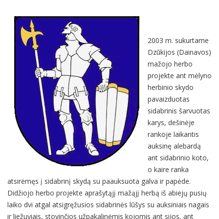
2003 m. sukurtame
Dzūkijos (Dainavos)
mažojo herbo
projekte ant mėlyno
herbinio skydo
pavaizduotas
sidabrinis šarvuotas
karys, dešinėje
rankoje laikantis
auksinę alebardą
ant sidabrinio koto,
o kaire ranka
atsirėmęs į sidabrinį skydą su paauksuota galva ir papėde.
Didžiojo herbo projekte aprašytąjį mažąjį herbą iš abiejų pusių
laiko dvi atgal atsigręžusios sidabrinės lūšys su auksiniais nagais
ir liežuviais, stovinčios užpakalinėmis kojomis ant sijos, ant