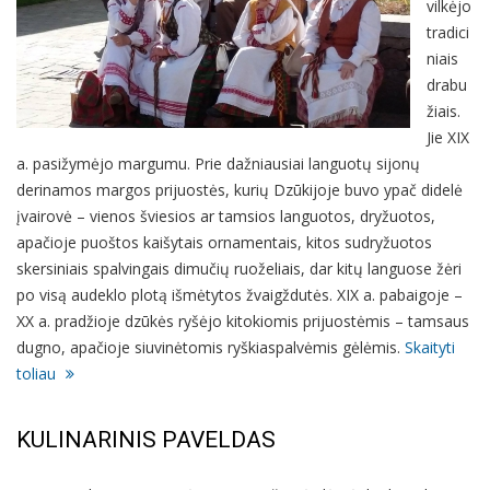
vilkėjo
tradici
niais
drabu
žiais.
Jie XIX
a. pasižymėjo margumu. Prie dažniausiai languotų sijonų
derinamos margos prijuostės, kurių Dzūkijoje buvo ypač didelė
įvairovė – vienos šviesios ar tamsios languotos, dryžuotos,
apačioje puoštos kaišytais ornamentais, kitos sudryžuotos
skersiniais spalvingais dimučių ruoželiais, dar kitų languose žėri
po visą audeklo plotą išmėtytos žvaigždutės. XIX a. pabaigoje –
XX a. pradžioje dzūkės ryšėjo kitokiomis prijuostėmis – tamsaus
dugno, apačioje siuvinėtomis ryškiaspalvėmis gėlėmis.
Skaityti
toliau
KULINARINIS PAVELDAS