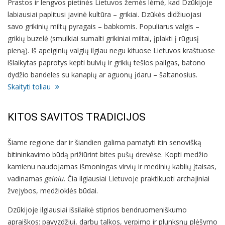
Prastos ir lengvos pietinės Lietuvos žemės lėmė, kad Dzūkijoje
labiausiai paplitusi javinė kultūra – grikiai. Dzūkės didžiuojasi
savo grikinių miltų pyragais – babkomis. Populiarus valgis –
grikių buzelė (smulkiai sumalti grikiniai miltai, įplakti į rūgusį
pieną). Iš apeiginių valgių ilgiau negu kituose Lietuvos kraštuose
išlaikytas paprotys kepti bulvių ir grikių tešlos pailgas, batono
dydžio bandeles su kanapių ar aguonų įdaru – šaltanosius.
Skaityti toliau
KITOS SAVITOS TRADICIJOS
Šiame regione dar ir šiandien galima pamatyti itin senovišką
bitininkavimo būdą prižiūrint bites pušų drevėse. Kopti medžio
kamienu naudojamas išmoningas virvių ir medinių kablių įtaisas,
vadinamas
geiniu
. Čia ilgiausiai Lietuvoje praktikuoti archajiniai
žvejybos, medžioklės būdai.
Dzūkijoje ilgiausiai išsilaikė stiprios bendruomeniškumo
apraiškos: pavyzdžiui, darbų talkos, verpimo ir plunksnų plėšymo