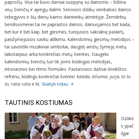
papročių. Visa tai buvo darniai susipynę su dainomis – būtina
visų švenčių ir apeigų dalimi. Senosios dzūkų vienbalsės dainos
tebegyvos ir šių dienų kaimo dainininkų atmintyje. Žemdirbių
bendruomenei tai ne paprastos dainos, dainuojamos bet kada,
bet kur ir bet kaip, bet giesmės, turėjusios sakralinę paskirtį,
pasižymėjusios savitu atlikimu. Kalendorinių giesmių melodijos –
tai savotiški muzikiniai simboliai, daugelį amžių žymėję metų
laikotarpius arba konkrečias metų šventes. Daugelis
kalendorinių švenčių turi tik joms būdingas melodijas,
intonacines bei ritmo formules. Pastarosios dažnai išreikštos
refrenu, būdingu konkrečiai šventei:
kalėda, leliumai, jurja, to to
to, ralia rolia
ir kt.
Skaityti toliau
TAUTINIS KOSTIUMAS
Dzūkė
s ypač
ilgai