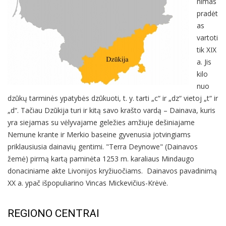
nimas
pradėt
as
vartoti
tik XIX
a. Jis
kilo
nuo
dzūkų tarminės ypatybės dzūkuoti, t. y. tarti „c“ ir „dz“ vietoj „t“ ir
„d“. Tačiau Dzūkija turi ir kitą savo krašto vardą – Dainava, kuris
yra siejamas su vėlyvajame geležies amžiuje dešiniajame
Nemune krante ir Merkio baseine gyvenusia jotvingiams
priklausiusia dainavių gentimi. "Terra Deynowe" (Dainavos
žemė) pirmą kartą paminėta 1253 m. karaliaus Mindaugo
donaciniame akte Livonijos kryžiuočiams. Dainavos pavadinimą
XX a. ypač išpopuliarino Vincas Mickevičius-Krėvė.
REGIONO CENTRAI