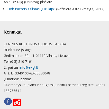
Apie Dzūkiją (Dainavą) plačiau:
Dokumentinis filmas „Dzūkija"
(Režisierė Asta Giraitytė, 2017)
Kontaktai
ETNINĖS KULTŪROS GLOBOS TARYBA
Biudžetinė įstaiga
Gedimino pr. 60, LT-01110 Vilnius, Lietuva
Tel. (0 5) 210 7161
El. paštas
info@ekgt.lt
A. s. LT334010042400030048
„Luminor“ bankas
Duomenys kaupiami ir saugomi Juridinių asmenų registre, kodas
188756614