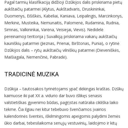
Pagal tarmių klasifikaciją didžioji Dzūkijos dalis priskiriama pietų
aukštaičių patarmei (Alytus, Aukštadvaris, Druskininkai,
Duomenys, Eišiškės, Kabeliai, Kaniava, Leipalingis, Marcinkonys,
Merkinė, Musteika, Nemunaitis, Palomenė, Rudamina, Rudnia,
Simnas, Valkininkai, Varėna, Veisiejai, Vievis). Nedidelė
pereinamoji teritorija į Suvalkiją priskiriama vakarų aukštaičių
kauniškių patarmei (Jieznas, Prienai, Birštonas, Punia), o rytinė
Dzūkijos dalis – rytų aukštaičių vilniškių patarmei (Dieveniškės,
Maišiagala, Nemenčinė, Pabradė).
TRADICINĖ MUZIKA
Dzūkija – tautosakos tyrinėtojams ypač dėkingas kraštas. Dzūkų
kaimuose iki pat XX a. vidurio dar buvo išlikęs senasis
valstietiškas gyvenimo būdas, pagrįstas natūralia cikliška laiko
tėkme. Čia ilgiau nei kitur tebebuvo švenčiamos įvairios
kalendorinės šventės, iškilmingomis apeigomis palydimi žemės
ūkio darbai, tebesilaikoma senųjų vestuvinių, laidojimo ir kitų