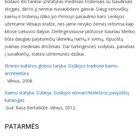
būdavo itin tankiai užstatytas mediniais trobesiais su šiaudiniais
stogais, dėl to jį neretai nusiaubdavo gaisrai. Daug senoviškų
kaimų ir trobesių išliko po Pirmojo pasaulinio karo Lenkijos
užimtame Vilniaus krašte, nes jame nevyko žemės reforma kaip
kitose Lietuvos dalyse. Derlingesniuose plotuose šiauriau Merkio
būta daugiau pasiturinčių ūkininkų namų ir svirnų, išpuoštų
įvairiais mediniais drožiniais. Dar turtingesnes sodybas, panašias
į suvalkiečių, statėsi užnemunės dzūkai.
Etninės kultūros globos taryba. Dzūkijos tradicinė kaimo
architektūra.
Vilnius, 2008.
Kaimo statyba. Dzūkija. Dzūkijos etnoarchitektūros pavyzdžių
katalogas.
Sud. Rasa Bertašiūtė. Vilnius, 2012.
PATARMĖS