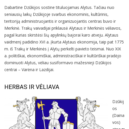
Dabartine Dzūkijos sostine tituluojamas Alytus. Tačiau nuo
seniausių laikų Dzūkijoje svarbus ekonominis, kultūrinis,
teritoriją administruojantis ir organizuojantis centras buvo ir
Merkinė. Trakų vaivadijai priklausė Alytaus ir Merkinės vėliavos,
pagal kurias skirstėsi šių apylinkių bajorai karo atveju. Alytaus
vaidmenį padidino XVI a. įkurta Alytaus ekonomija, taip pat 1775
m. iš Trakų ir Merkinės į Alytų perkelti pavieto teismai. Nuo XIX
a. politiškai, ekonomiškai, administraciškai ir kultūriškai pradėjo
dominuoti Alytus, vėliau susiformavo mažesnieji Dzūkijos
centrai – Varėna ir Lazdijai.
HERBAS IR VĖLIAVA
Dzūkij
os
(Daina
vos)