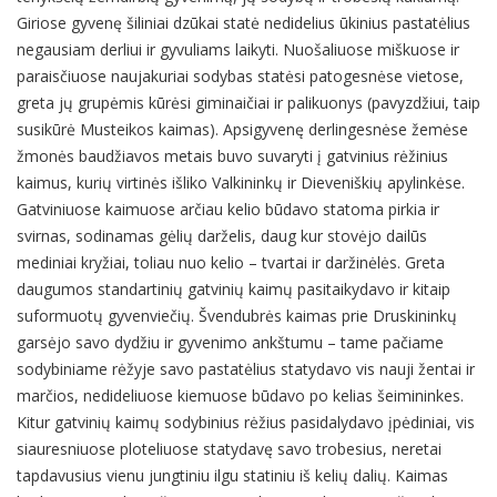
Giriose gyvenę šiliniai dzūkai statė nedidelius ūkinius pastatėlius
negausiam derliui ir gyvuliams laikyti. Nuošaliuose miškuose ir
paraisčiuose naujakuriai sodybas statėsi patogesnėse vietose,
greta jų grupėmis kūrėsi giminaičiai ir palikuonys (pavyzdžiui, taip
susikūrė Musteikos kaimas). Apsigyvenę derlingesnėse žemėse
žmonės baudžiavos metais buvo suvaryti į gatvinius rėžinius
kaimus, kurių virtinės išliko Valkininkų ir Dieveniškių apylinkėse.
Gatviniuose kaimuose arčiau kelio būdavo statoma pirkia ir
svirnas, sodinamas gėlių darželis, daug kur stovėjo dailūs
mediniai kryžiai, toliau nuo kelio – tvartai ir daržinėlės. Greta
daugumos standartinių gatvinių kaimų pasitaikydavo ir kitaip
suformuotų gyvenviečių. Švendubrės kaimas prie Druskininkų
garsėjo savo dydžiu ir gyvenimo ankštumu – tame pačiame
sodybiniame rėžyje savo pastatėlius statydavo vis nauji žentai ir
marčios, nedideliuose kiemuose būdavo po kelias šeimininkes.
Kitur gatvinių kaimų sodybinius rėžius pasidalydavo įpėdiniai, vis
siauresniuose ploteliuose statydavę savo trobesius, neretai
tapdavusius vienu jungtiniu ilgu statiniu iš kelių dalių. Kaimas