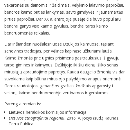
vakaronės su dainomis ir žaidimais, velykinio lalavimo papročiai,
bendrõs kaimo pirties lankymas, saviti gimdyvės ir jaunamartės
pirties papročiai. Dar XX a. antrojoje pusėje čia buvo populiaru
bendrai ganyti viso kaimo gyvulius, bendrai tartis kaimo
bendruomenės reikalais.
Dar ir šiandien nuošalesniuose Dzūkijos kaimuose, tęsiant
senovines tradicijas, per Vėlines kapinėse užkuriami laužai.
Kaimo žmonės prie ugnies prisimena pasitraukusius iš gyvųjų
tarpo gimines ir kaimynus. Dzūkijoje iki šių dienų išliko senas
mirusiųjų apraudojimo paprotys. Rauda daugelio žmonių vis dar
suvokiama kaip būtina mirusiojo palydėjimo anapus priemonė.
Geros raudotojos, gebančios gražiais žodžiais apgarbstyti
velionį, kaimo bendruomenėje vertinamos ir gerbiamos.
Parengta remiantis:
Lietuvos heraldikos komisijos informacija
Lietuvos etnografiniai regionai
. 2016. V. Jocys (sud.) Kaunas,
Terra Publica.