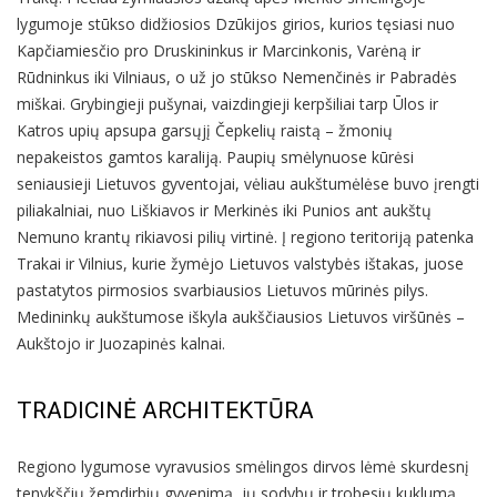
lygumoje stūkso didžiosios Dzūkijos girios, kurios tęsiasi nuo
Kapčiamiesčio pro Druskininkus ir Marcinkonis, Varėną ir
Rūdninkus iki Vilniaus, o už jo stūkso Nemenčinės ir Pabradės
miškai. Grybingieji pušynai, vaizdingieji kerpšiliai tarp Ūlos ir
Katros upių apsupa garsųjį Čepkelių raistą – žmonių
nepakeistos gamtos karaliją. Paupių smėlynuose kūrėsi
seniausieji Lietuvos gyventojai, vėliau aukštumėlėse buvo įrengti
piliakalniai, nuo Liškiavos ir Merkinės iki Punios ant aukštų
Nemuno krantų rikiavosi pilių virtinė. Į regiono teritoriją patenka
Trakai ir Vilnius, kurie žymėjo Lietuvos valstybės ištakas, juose
pastatytos pirmosios svarbiausios Lietuvos mūrinės pilys.
Medininkų aukštumose iškyla aukščiausios Lietuvos viršūnės –
Aukštojo ir Juozapinės kalnai.
TRADICINĖ ARCHITEKTŪRA
Regiono lygumose vyravusios smėlingos dirvos lėmė skurdesnį
tenykščių žemdirbių gyvenimą, jų sodybų ir trobesių kuklumą.