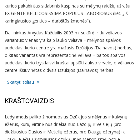
kurios pakabintas sidabrinis kaspinas su mėlynų raidžių užrašu
EX GENTE BELLICOSISSIMA POPULUS LABORIOSUS (liet. „Iš
karingiausios genties – darbštūs žmonės“).
Dailininkas Arvydas Každailis 2003 m. sukūrė ir du vėliavos
variantus: vienas yra kaip lauko vėliava – mėlynos spalvos
audeklas, kurio centre yra mažasis Dzūkijos (Dainavos) herbas,
o kitas variantas yra reprezentacinė vėliava – baltos spalvos
audeklas, kurio trys laisvi kraštai apsiūti aukso virvele, o vėliavos
centre išsiuvinėtas didysis Dzūkijos (Dainavos) herbas.
Skaityti toliau
KRAŠTOVAIZDIS
Ledynmetis paliko žinomuosius Dzūkijos smėlynus ir kalvynų
ežerus, kurių virtinė nusidriekia nuo Lazdijų ir Veisiejų (pro
didžiuosius Dusios ir Metelių ežerus, pro Daugų ežeryną) iki
Trakų. Piečiau žymiausios dzūkų upės Merkio smėlingoje