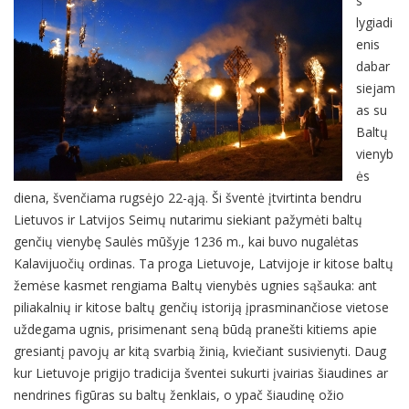
s
lygiadi
enis
dabar
siejam
as su
Baltų
vienyb
ės
diena, švenčiama rugsėjo 22-ąją. Ši šventė įtvirtinta bendru
Lietuvos ir Latvijos Seimų nutarimu siekiant pažymėti baltų
genčių vienybę Saulės mūšyje 1236 m., kai buvo nugalėtas
Kalavijuočių ordinas. Ta proga Lietuvoje, Latvijoje ir kitose baltų
žemėse kasmet rengiama Baltų vienybės ugnies sąšauka: ant
piliakalnių ir kitose baltų genčių istoriją įprasminančiose vietose
uždegama ugnis, prisimenant seną būdą pranešti kitiems apie
gresiantį pavojų ar kitą svarbią žinią, kviečiant susivienyti. Daug
kur Lietuvoje prigijo tradicija šventei sukurti įvairias šiaudines ar
nendrines figūras su baltų ženklais, o ypač šiaudinę ožio