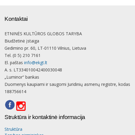
Kontaktai
ETNINĖS KULTŪROS GLOBOS TARYBA
Biudžetinė įstaiga
Gedimino pr. 60, LT-01110 Vilnius, Lietuva
Tel. (0 5) 210 7161
El. paštas
info@ekgt.lt
A. s. LT334010042400030048
„Luminor“ bankas
Duomenys kaupiami ir saugomi Juridinių asmenų registre, kodas
188756614
Struktūra ir kontaktinė informacija
Struktūra