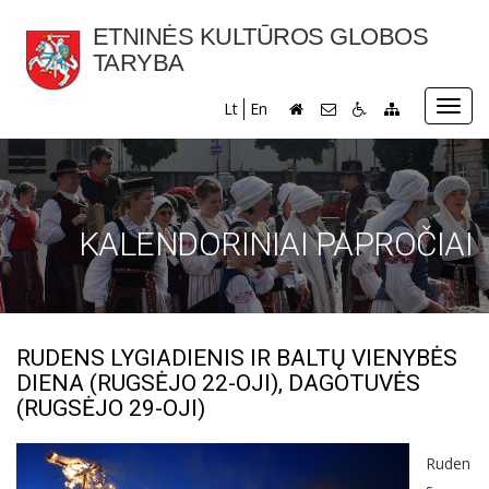
ETNINĖS KULTŪROS GLOBOS
TARYBA
Toggl
Lt
En
navig
KALENDORINIAI PAPROČIAI
RUDENS LYGIADIENIS IR BALTŲ VIENYBĖS
DIENA (RUGSĖJO 22-OJI), DAGOTUVĖS
(RUGSĖJO 29-OJI)
Ruden