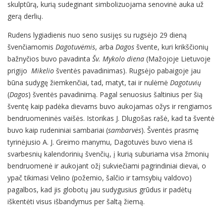
skulptūrą, kurią sudeginant simbolizuojama senovinė auka už
gerą derlių.
Rudens lygiadienis nuo seno susijęs su rugsėjo 29 dieną
švenčiamomis
Dagotuvėmis
, arba
Dagos
švente, kuri krikščionių
bažnyčios buvo pavadinta
Šv. Mykolo diena
(Mažojoje Lietuvoje
prigijo
Mikelio
šventės pavadinimas). Rugsėjo pabaigoje jau
būna sudygę žiemkenčiai, tad, matyt, tai ir nulėmė
Dagotuvių
(
Dagos
) šventės pavadinimą. Pagal senuosius šaltinius per šią
šventę kaip padėka dievams buvo aukojamas ožys ir rengiamos
bendruomeninės vaišės. Istorikas J. Dlugošas rašė, kad ta šventė
buvo kaip rudeniniai sambariai (
sambarvės
). Šventės prasmę
tyrinėjusio A. J. Greimo manymu, Dagotuvės buvo viena iš
svarbesnių kalendorinių švenčių, į kurią suburiama visa žmonių
bendruomenė ir aukojant ožį sukviečiami pagrindiniai dievai, o
ypač tikimasi Velino (požemio, šalčio ir tamsybių valdovo)
pagalbos, kad jis globotų jau sudygusius grūdus ir padėtų
iškentėti visus išbandymus per šaltą žiemą.