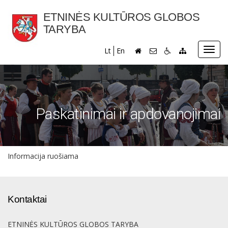
ETNINĖS KULTŪROS GLOBOS
TARYBA
Toggl
Lt
En
navig
Paskatinimai ir apdovanojimai
Informacija ruošiama
Kontaktai
ETNINĖS KULTŪROS GLOBOS TARYBA