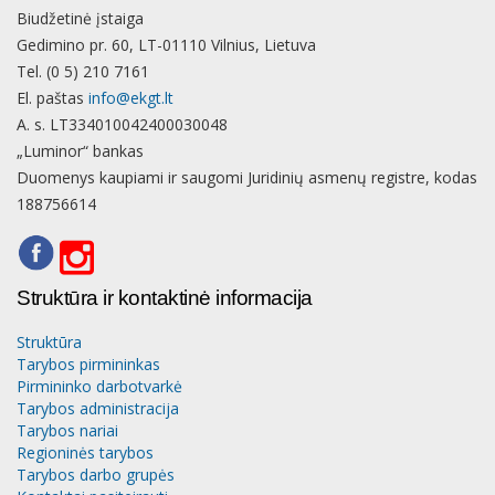
Biudžetinė įstaiga
Gedimino pr. 60, LT-01110 Vilnius, Lietuva
Tel. (0 5) 210 7161
El. paštas
info@ekgt.lt
A. s. LT334010042400030048
„Luminor“ bankas
Duomenys kaupiami ir saugomi Juridinių asmenų registre, kodas
188756614
Struktūra ir kontaktinė informacija
Struktūra
Tarybos pirmininkas
Pirmininko darbotvarkė
Tarybos administracija
Tarybos nariai
Regioninės tarybos
Tarybos darbo grupės