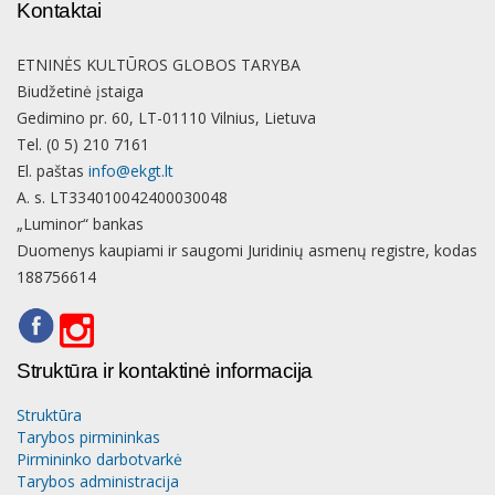
Kontaktai
ETNINĖS KULTŪROS GLOBOS TARYBA
Biudžetinė įstaiga
Gedimino pr. 60, LT-01110 Vilnius, Lietuva
Tel. (0 5) 210 7161
El. paštas
info@ekgt.lt
A. s. LT334010042400030048
„Luminor“ bankas
Duomenys kaupiami ir saugomi Juridinių asmenų registre, kodas
188756614
Struktūra ir kontaktinė informacija
Struktūra
Tarybos pirmininkas
Pirmininko darbotvarkė
Tarybos administracija