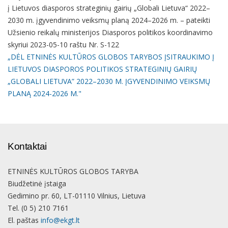
į Lietuvos diasporos strateginių gairių „Globali Lietuva“ 2022–
2030 m. įgyvendinimo veiksmų planą 2024–2026 m. – pateikti
Užsienio reikalų ministerijos Diasporos politikos koordinavimo
skyriui 2023-05-10 raštu Nr. S-122
„DĖL ETNINĖS KULTŪROS GLOBOS TARYBOS ĮSITRAUKIMO Į
LIETUVOS DIASPOROS POLITIKOS STRATEGINIŲ GAIRIŲ
„GLOBALI LIETUVA” 2022–2030 M. ĮGYVENDINIMO VEIKSMŲ
PLANĄ 2024-2026 M."
Kontaktai
ETNINĖS KULTŪROS GLOBOS TARYBA
Biudžetinė įstaiga
Gedimino pr. 60, LT-01110 Vilnius, Lietuva
Tel. (0 5) 210 7161
El. paštas
info@ekgt.lt