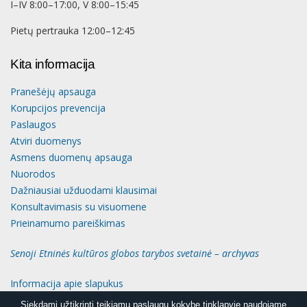
I–IV 8:00–17:00, V 8:00–15:45
Pietų pertrauka 12:00–12:45
Kita informacija
Pranešėjų apsauga
Korupcijos prevencija
Paslaugos
Atviri duomenys
Asmens duomenų apsauga
Nuorodos
Dažniausiai užduodami klausimai
Konsultavimasis su visuomene
Prieinamumo pareiškimas
Senoji Etninės kultūros globos tarybos svetainė – archyvas
Informacija apie slapukus
Siekdami užtikrinti teikiamų paslaugų kokybę tinklapyje naudojame
Siekdami užtikrinti teikiamų paslaugų kokybę tinklapyje naudojame