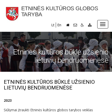
ETNINĖS KULTŪROS GLOBOS
TARYBA
Toggl
Lt
En
navig
Etninės kultūros būklė užsienio
lietuvių bendruomenėse
ETNINĖS KULTŪROS BŪKLĖ UŽSIENIO
LIETUVIŲ BENDRUOMENĖSE
2023
Siūlymai įtraukti Etninės kultūros globos tarybos veiklas