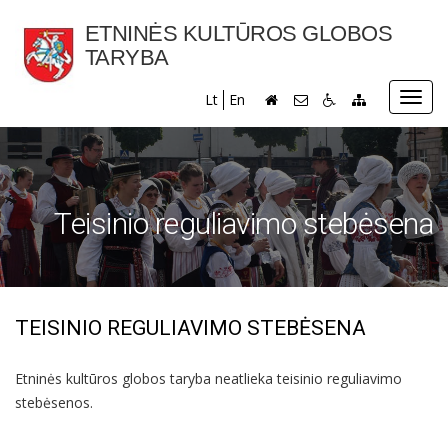
ETNINĖS KULTŪROS GLOBOS
TARYBA
Toggl
Lt
En
navig
Teisinio reguliavimo stebėsena
TEISINIO REGULIAVIMO STEBĖSENA
Etninės kultūros globos taryba neatlieka teisinio reguliavimo
stebėsenos.