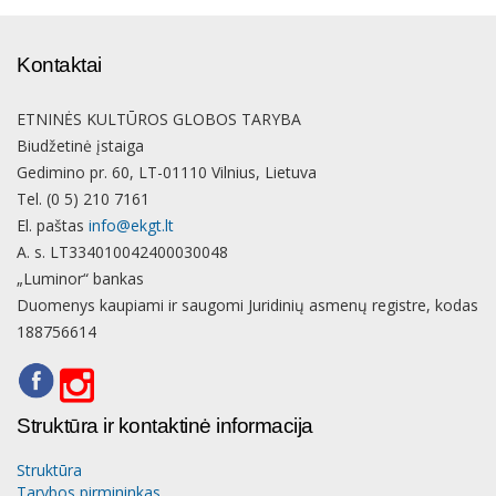
Kontaktai
ETNINĖS KULTŪROS GLOBOS TARYBA
Biudžetinė įstaiga
Gedimino pr. 60, LT-01110 Vilnius, Lietuva
Tel. (0 5) 210 7161
El. paštas
info@ekgt.lt
A. s. LT334010042400030048
„Luminor“ bankas
Duomenys kaupiami ir saugomi Juridinių asmenų registre, kodas
188756614
Struktūra ir kontaktinė informacija
Struktūra
Tarybos pirmininkas