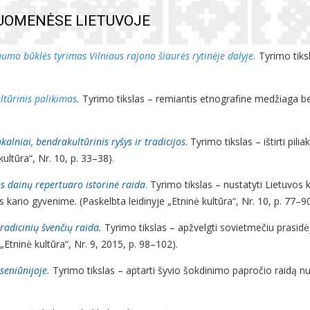
UOMENĖSE LIETUVOJE
inumo būklės tyrimas Vilniaus rajono šiaurės rytinėje dalyje
.
Tyrimo tiksl
ltūrinis palikimas
.
Tyrimo tikslas – remiantis etnografine medžiaga bei 
alniai, bendrakultūrinis ryšys ir tradicijos
. Tyrimo tikslas – ištirti p
ultūra“, Nr. 10, p. 33–38).
s dainų repertuaro istorinė raida
.
Tyrimo tikslas – nustatyti Lietuvos 
os kario gyvenime. (Paskelbta leidinyje „Etninė kultūra“, Nr. 10, p. 77–9
tradicinių švenčių raida
.
Tyrimo tikslas – apžvelgti sovietmečiu prasidėj
„Etninė kultūra“, Nr. 9, 2015, p. 98–102).
seniūnijoje.
Tyrimo tikslas – aptarti šyvio šokdinimo papročio raidą nuo 