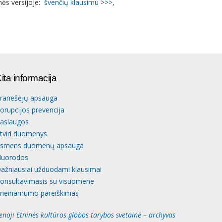
nės versijoje:
švenčių klausimu >>>
,
ita informacija
ranešėjų apsauga
orupcijos prevencija
aslaugos
tviri duomenys
smens duomenų apsauga
uorodos
ažniausiai užduodami klausimai
onsultavimasis su visuomene
rieinamumo pareiškimas
enoji Etninės kultūros globos tarybos svetainė – archyvas