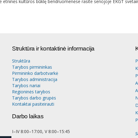
e etninės kultūros būklę bendruomenėse rasite senojoje EKGT svetai
Struktūra ir kontaktinė informacija
K
Struktūra
P
Tarybos pirmininkas
K
Pirmininko darbotvarkė
P
Tarybos administracija
A
Tarybos nariai
A
Regioninės tarybos
Tarybos darbo grupės
N
Kontaktai pasiteirauti
D
K
Darbo laikas
P
I–IV 8:00–17:00, V 8:00–15:45
S