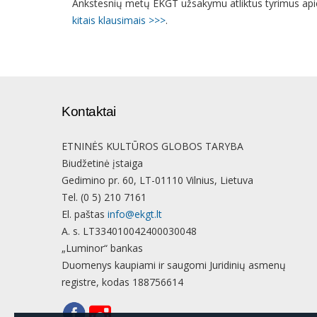
Ankstesnių metų EKGT užsakymu atliktus tyrimus api
kitais klausimais >>>
.
Kontaktai
ETNINĖS KULTŪROS GLOBOS TARYBA
Biudžetinė įstaiga
Gedimino pr. 60, LT-01110 Vilnius, Lietuva
Tel. (0 5) 210 7161
El. paštas
info@ekgt.lt
A. s. LT334010042400030048
„Luminor“ bankas
Duomenys kaupiami ir saugomi Juridinių asmenų
registre, kodas 188756614