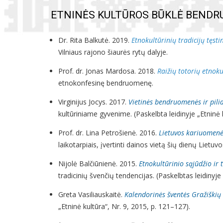
ETNINĖS KULTŪROS BŪKLĖ BENDR
Dr. Rita Balkutė. 2019.
Etnokultūrinių tradicijų tęst
Vilniaus rajono šiaurės rytų dalyje.
Prof. dr. Jonas Mardosa. 2018.
Raižių totorių etnoku
etnokonfesinę bendruomenę.
Virginijus Jocys. 2017.
Vietinės bendruomenės ir piliak
kultūriniame gyvenime. (Paskelbta leidinyje „Etninė k
Prof. dr. Lina Petrošienė. 2016.
Lietuvos kariuomenė
laikotarpiais, įvertinti dainos vietą šių dienų Lietuv
Nijolė Balčiūnienė. 2015.
Etnokultūrinio sąjūdžio ir 
tradicinių švenčių tendencijas. (Paskelbtas leidinyje 
Greta Vasiliauskaitė.
Kalendorinės šventės Gražiškių 
„Etninė kultūra“, Nr. 9, 2015, p. 121–127).