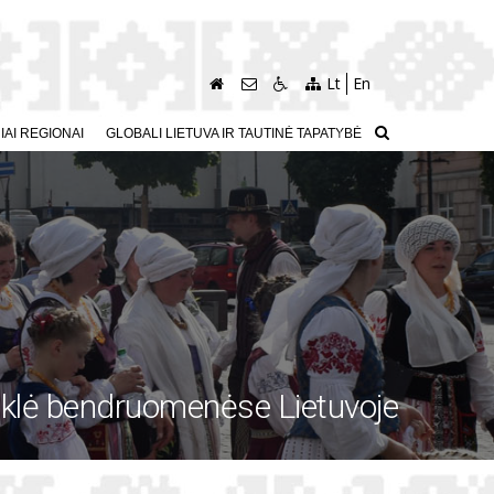
Lt
En
AI REGIONAI
GLOBALI LIETUVA IR TAUTINĖ TAPATYBĖ
klė bendruomenėse Lietuvoje