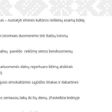
as – nustatyti etninės kultūros reiškinių esamą būklę
istoriniais duomenimis tirti Raižių totorių
iliakalnių paveldo reikšmę vietos bendruomenių
kariuomenės dainų repertuaro kitimą atskirais
0).
usio etnokultūrinio sąjūdžio ištakas ir dabartines
seniausių laikų iki šių dienų. (Paskelbta leidinyje