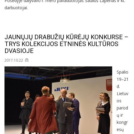
Posėdyje dalyvavo r. mero pavaduotojas Saulius Lapėnas ir kt.
darbuotojai.
JAUNŲJŲ DRABUŽIŲ KŪRĖJŲ KONKURSE –
TRYS KOLEKCIJOS ETNINĖS KULTŪROS
DVASIOJE
2017.10.22
Spalio
19–21
d.
Lietuv
os
parod
ų ir
kongr
esų