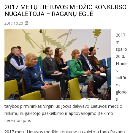
2017 METŲ LIETUVOS MEDŽIO KONKURSO
NUGALĖTOJA – RAGANŲ EGLĖ
2017.10.20
2017
m.
spalio
20 d.
Etninė
s
kultūr
os
globo
s
tarybos pirmininkas Virginijus Jocys dalyvavo Lietuvos medžio
rinkimų nugalėtojo paskelbimo ir apdovanojimo įteikimo
ceremonijoje.
2017 metų Lietuvos medžio konkurse nugalėtoja tapo Raganų