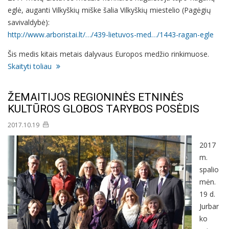
eglė, auganti Vilkyškių miške šalia Vilkyškių miestelio (Pagėgių
savivaldybė):
http://www.arboristai.lt/…/439-lietuvos-med…/1443-ragan-egle
Šis medis kitais metais dalyvaus Europos medžio rinkimuose.
Skaityti toliau
ŽEMAITIJOS REGIONINĖS ETNINĖS
KULTŪROS GLOBOS TARYBOS POSĖDIS
2017.10.19
2017
m.
spalio
mėn.
19 d.
Jurbar
ko