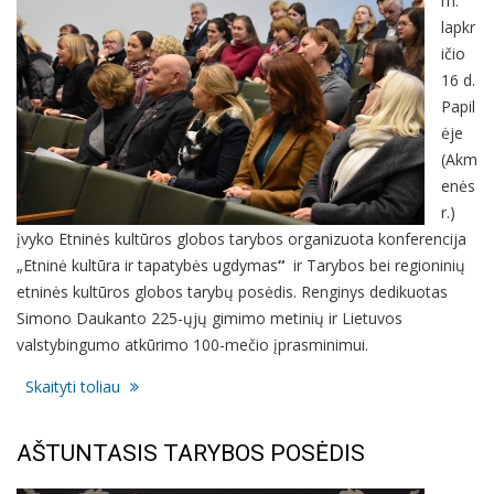
m.
lapkr
ičio
16 d.
Papil
ėje
(Akm
enės
r.)
įvyko Etninės kultūros globos tarybos organizuota konferencija
„Etninė kultūra ir tapatybės ugdymas
“
ir Tarybos bei regioninių
etninės kultūros globos tarybų posėdis. Renginys dedikuotas
Simono Daukanto 225-ųjų gimimo metinių ir Lietuvos
valstybingumo atkūrimo 100-mečio įprasminimui.
Skaityti toliau
AŠTUNTASIS TARYBOS POSĖDIS