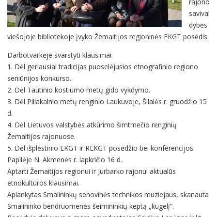
rajono
savival
dybės
viešojoje bibliotekoje įvyko Žemaitijos regioninės EKGT posėdis.
Darbotvarkėje svarstyti klausimai:
1. Dėl geriausiai tradicijas puoselėjusios etnografinio regiono
seniūnijos konkurso.
2. Dėl Tautinio kostiumo metų gido vykdymo.
3. Dėl Piliakalnio metų renginio Laukuvoje, Šilalės r. gruodžio 15
d.
4. Dėl Lietuvos valstybės atkūrimo šimtmečio renginių
Žemaitijos rajonuose.
5. Dėl išplėstinio EKGT ir REKGT posėdžio bei konferencijos
Papilėje N. Akmenės r. lapkričio 16 d.
Aptarti Žemaitijos regionui ir Jurbarko rajonui aktualūs
etnokultūros klausimai.
Aplankytas Smalininkų senovinės technikos muziejaus, skanauta
Smalininko bendruomenės šeimininkių keptą „kugelį“.