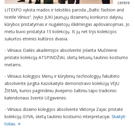
centre
LITEXPO vyksta mados ir tekstilės paroda „Baltic fashion and
textile Vilnius“. Įvyko JUKI Jaunųjų dizainerių konkurso dalyvių
kūrybos pristatymas ir nugalėtojų iškilmingas apdovanojimas. Jo
metu buvo pristatyta 15 kolekcijų. Iš jų net trys kolekcijos
sukurtos etninės kultūros dvasia.
- Vilniaus Dailės akademijos absolventė Jolanta Mučinienė
pristatė kolekciją ATSPINDŽIAI, skirtą lietuvių tautinio kostiumo
metams.
- Vilniaus kolegijos Menų ir kūrybinių technologijų fakulteto
absolventė Jurgita Kazokaitytė demonstravo kolekciją VEJU
ŽIEMĄ, kurios pagrindiniu įkvėpimo šaltiniu tapo tradicinio
kalendoriaus šventė Užgavėnės.
- Vilniaus dizaino kolegijos absolventė Viktorija Zajac pristatė
kolekciją GYVA, skirtą tautinio kostiumo interpretacijai.
Skaityti
toliau