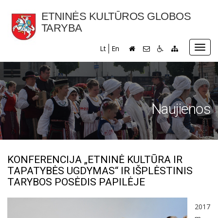
ETNINĖS KULTŪROS GLOBOS
TARYBA
Toggl
Lt
En
navig
Naujienos
KONFERENCIJA „ETNINĖ KULTŪRA IR
TAPATYBĖS UGDYMAS“ IR IŠPLĖSTINIS
TARYBOS POSĖDIS PAPILĖJE
2017