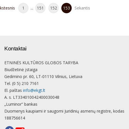
kstesnis
1
...
151
152
153
Sekantis
Kontaktai
ETNINĖS KULTŪROS GLOBOS TARYBA
Biudžetinė įstaiga
Gedimino pr. 60, LT-01110 Vilnius, Lietuva
Tel. (0 5) 210 7161
El. paštas
info@ekgt.lt
A. s. LT334010042400030048
„Luminor“ bankas
Duomenys kaupiami ir saugomi Juridinių asmenų registre, kodas
188756614