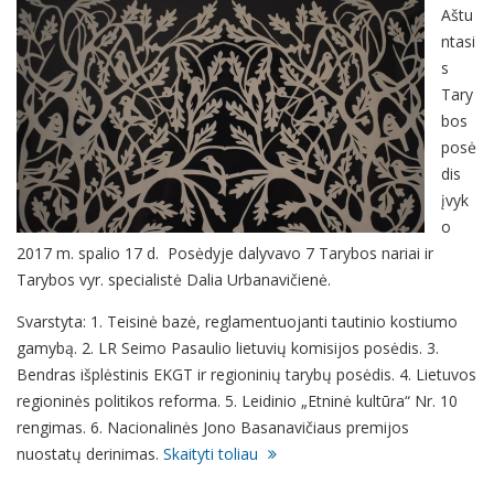
Aštu
ntasi
s
Tary
bos
posė
dis
įvyk
o
2017 m. spalio 17 d. Posėdyje dalyvavo 7 Tarybos nariai ir
Tarybos vyr. specialistė Dalia Urbanavičienė.
Svarstyta: 1. Teisinė bazė, reglamentuojanti tautinio kostiumo
gamybą. 2. LR Seimo Pasaulio lietuvių komisijos posėdis. 3.
Bendras išplėstinis EKGT ir regioninių tarybų posėdis. 4. Lietuvos
regioninės politikos reforma. 5. Leidinio „Etninė kultūra“ Nr. 10
rengimas. 6. Nacionalinės Jono Basanavičiaus premijos
nuostatų derinimas.
Skaityti toliau