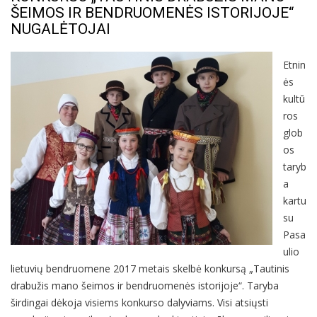
ŠEIMOS IR BENDRUOMENĖS ISTORIJOJE“
NUGALĖTOJAI
Etnin
ės
kultū
ros
glob
os
taryb
a
kartu
su
Pasa
ulio
lietuvių bendruomene 2017 metais skelbė konkursą „Tautinis
drabužis mano šeimos ir bendruomenės istorijoje“. Taryba
širdingai dėkoja visiems konkurso dalyviams. Visi atsiųsti