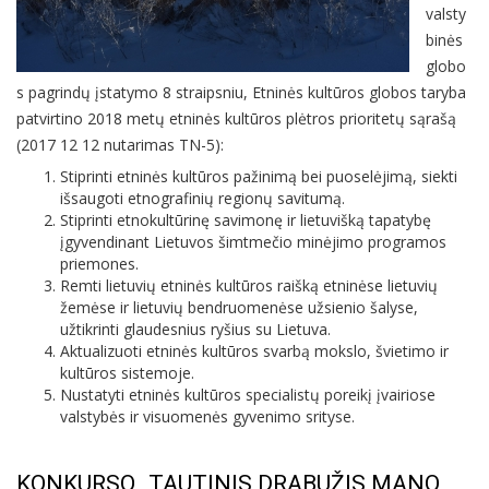
valsty
binės
globo
s pagrindų įstatymo 8 straipsniu, Etninės kultūros globos taryba
patvirtino 2018 metų etninės kultūros plėtros prioritetų sąrašą
(2017 12 12 nutarimas TN-5):
Stiprinti etninės kultūros pažinimą bei puoselėjimą, siekti
išsaugoti etnografinių regionų savitumą.
Stiprinti etnokultūrinę savimonę ir lietuvišką tapatybę
įgyvendinant Lietuvos šimtmečio minėjimo programos
priemones.
Remti lietuvių etninės kultūros raišką etninėse lietuvių
žemėse ir lietuvių bendruomenėse užsienio šalyse,
užtikrinti glaudesnius ryšius su Lietuva.
Aktualizuoti etninės kultūros svarbą mokslo, švietimo ir
kultūros sistemoje.
Nustatyti etninės kultūros specialistų poreikį įvairiose
valstybės ir visuomenės gyvenimo srityse.
KONKURSO „TAUTINIS DRABUŽIS MANO