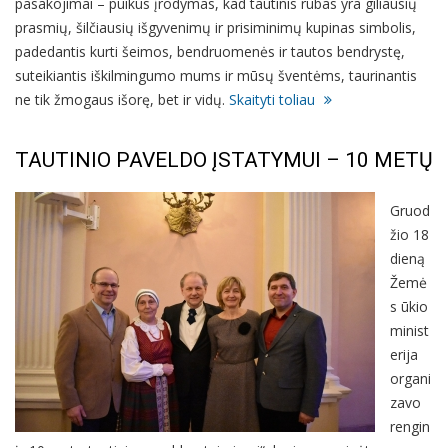
pasakojimai – puikus įrodymas, kad tautinis rūbas yra giliausių
prasmių, šilčiausių išgyvenimų ir prisiminimų kupinas simbolis,
padedantis kurti šeimos, bendruomenės ir tautos bendrystę,
suteikiantis iškilmingumo mums ir mūsų šventėms, taurinantis
ne tik žmogaus išorę, bet ir vidų.
Skaityti toliau
TAUTINIO PAVELDO ĮSTATYMUI – 10 METŲ
Gruod
žio 18
dieną
Žemė
s ūkio
minist
erija
organi
zavo
rengin