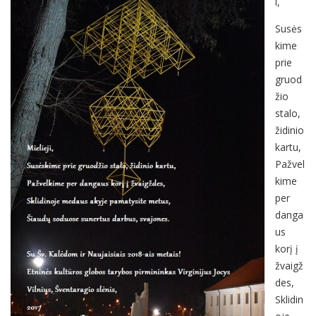
i,
Susės
kime
prie
gruod
žio
stalo,
židinio
kartu,
Pažvel
kime
per
danga
us
korį į
žvaigž
des,
Sklidin