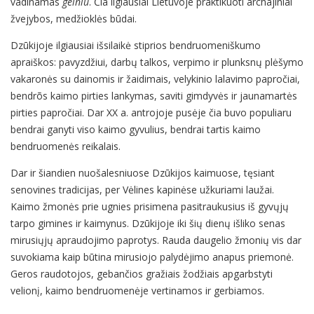
vadinamas
geiniu
. Čia ilgiausiai Lietuvoje praktikuoti archajiniai
žvejybos, medžioklės būdai.
Dzūkijoje ilgiausiai išsilaikė stiprios bendruomeniškumo
apraiškos: pavyzdžiui, darbų talkos, verpimo ir plunksnų plėšymo
vakaronės su dainomis ir žaidimais, velykinio lalavimo papročiai,
bendrõs kaimo pirties lankymas, saviti gimdyvės ir jaunamartės
pirties papročiai. Dar XX a. antrojoje pusėje čia buvo populiaru
bendrai ganyti viso kaimo gyvulius, bendrai tartis kaimo
bendruomenės reikalais.
Dar ir šiandien nuošalesniuose Dzūkijos kaimuose, tęsiant
senovines tradicijas, per Vėlines kapinėse užkuriami laužai.
Kaimo žmonės prie ugnies prisimena pasitraukusius iš gyvųjų
tarpo gimines ir kaimynus. Dzūkijoje iki šių dienų išliko senas
mirusiųjų apraudojimo paprotys. Rauda daugelio žmonių vis dar
suvokiama kaip būtina mirusiojo palydėjimo anapus priemonė.
Geros raudotojos, gebančios gražiais žodžiais apgarbstyti
velionį, kaimo bendruomenėje vertinamos ir gerbiamos.