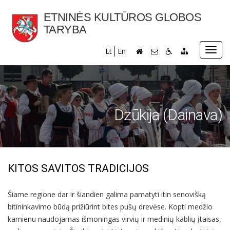
ETNINĖS KULTŪROS GLOBOS
TARYBA
Toggl
Lt
En
navig
Dzūkija (Dainava)
KITOS SAVITOS TRADICIJOS
Šiame regione dar ir šiandien galima pamatyti itin senovišką
bitininkavimo būdą prižiūrint bites pušų drevėse. Kopti medžio
kamienu naudojamas išmoningas virvių ir medinių kablių įtaisas,