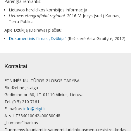
Parengta remiantis:
Lietuvos heraldikos komisijos informacija
Lietuvos etnografiniai regionai
. 2016. V. Jocys (sud.) Kaunas,
Terra Publica.
Apie Dzūkiją (Dainavą) plačiau:
Dokumentinis filmas „Dzūkija"
(Režisierė Asta Giraitytė, 2017)
Kontaktai
ETNINĖS KULTŪROS GLOBOS TARYBA
Biudžetinė įstaiga
Gedimino pr. 60, LT-01110 Vilnius, Lietuva
Tel. (0 5) 210 7161
El. paštas
info@ekgt.lt
A. s. LT334010042400030048
„Luminor“ bankas
Duomenys kaupiami ir saugomi Juridinių asmenų registre, kodas