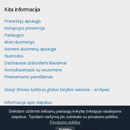
Kita informacija
Pranešėjų apsauga
Korupcijos prevencija
Paslaugos
Atviri duomenys
Asmens duomenų apsauga
Nuorodos
Dažniausiai užduodami klausimai
Konsultavimasis su visuomene
Prieinamumo pareiškimas
Senoji Etninės kultūros globos tarybos svetainė – archyvas
Informacija apie slapukus
Siekdami užtikrinti teikiamų paslaugų kokybę tinklapyje naudojame
Siekdami užtikrinti teikiamų paslaugų kokybę tinklapyje naudojame
slapukus. Tęsdami naršymą jūs sutinkate su privatumo politika.
slapukus. Tęsdami naršymą jūs sutinkate su privatumo politika.
© Etninės kultūros globos taryba
Slapukų informacija
Privatumo politika
Interneto svetainių kūrimas
Sutinku
Sutinku