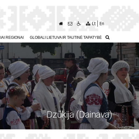
Lt
En
AI REGIONAI
GLOBALI LIETUVA IR TAUTINĖ TAPATYBĖ
Dzūkija (Dainava)