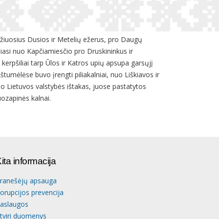
idžiuosius Dusios ir Metelių ežerus, pro Daugų
iasi nuo Kapčiamiesčio pro Druskininkus ir
 kerpšiliai tarp Ūlos ir Katros upių apsupa garsųjį
umėlėse buvo įrengti piliakalniai, nuo Liškiavos ir
ėjo Lietuvos valstybės ištakas, juose pastatytos
ozapinės kalnai.
ita informacija
ranešėjų apsauga
orupcijos prevencija
aslaugos
tviri duomenys