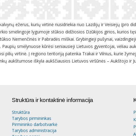
lvynų ežerus, kurių virtinė nusidriekia nuo Lazdijų ir Veisiejų (pro d
kio smėlingoje lygumoje stūkso didžiosios Dzūkijos girios, kurios tęs
stūkso Nemenčinės ir Pabradės miškai. Grybingieji pušynai, vaizdingieji
Paupių smėlynuose kūrėsi seniausieji Lietuvos gyventojai, vėliau aukšt
pilių virtinė. Į regiono teritoriją patenka Trakai ir Vilnius, kurie žym
nkų aukštumose iškyla aukščiausios Lietuvos viršūnės – Aukštojo ir Ju
Struktūra ir kontaktinė informacija
K
Struktūra
P
Tarybos pirmininkas
K
Pirmininko darbotvarkė
P
Tarybos administracija
A