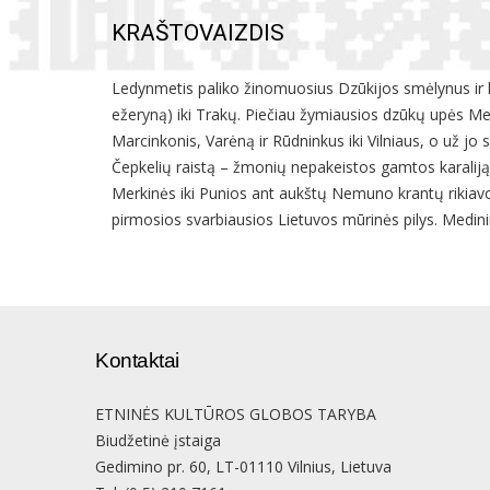
KRAŠTOVAIZDIS
Ledynmetis paliko žinomuosius Dzūkijos smėlynus ir ka
ežeryną) iki Trakų. Piečiau žymiausios dzūkų upės Mer
Marcinkonis, Varėną ir Rūdninkus iki Vilniaus, o už jo 
Čepkelių raistą – žmonių nepakeistos gamtos karaliją. 
Merkinės iki Punios ant aukštų Nemuno krantų rikiavosi 
pirmosios svarbiausios Lietuvos mūrinės pilys. Medini
Kontaktai
ETNINĖS KULTŪROS GLOBOS TARYBA
Biudžetinė įstaiga
Gedimino pr. 60, LT-01110 Vilnius, Lietuva