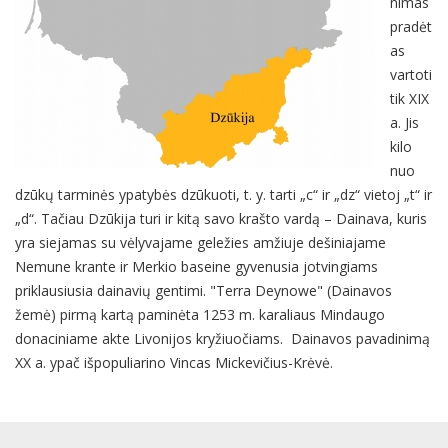
nimas
pradėt
as
vartoti
tik XIX
a. Jis
kilo
nuo
dzūkų tarminės ypatybės dzūkuoti, t. y. tarti „c“ ir „dz“ vietoj „t“ ir
„d“. Tačiau Dzūkija turi ir kitą savo krašto vardą – Dainava, kuris
yra siejamas su vėlyvajame geležies amžiuje dešiniajame
Nemune krante ir Merkio baseine gyvenusia jotvingiams
priklausiusia dainavių gentimi. "Terra Deynowe" (Dainavos
žemė) pirmą kartą paminėta 1253 m. karaliaus Mindaugo
donaciniame akte Livonijos kryžiuočiams. Dainavos pavadinimą
XX a. ypač išpopuliarino Vincas Mickevičius-Krėvė.