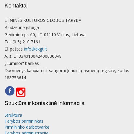
Kontaktai
ETNINĖS KULTŪROS GLOBOS TARYBA
Biudžetinė įstaiga
Gedimino pr. 60, LT-01110 Vilnius, Lietuva
Tel. (0 5) 210 7161
El. paštas
info@ekgt.lt
A. s. LT334010042400030048
„Luminor“ bankas
Duomenys kaupiami ir saugomi Juridinių asmenų registre, kodas
188756614
Struktūra ir kontaktinė informacija
Struktūra
Tarybos pirmininkas
Pirmininko darbotvarkė
Tarybos administracija