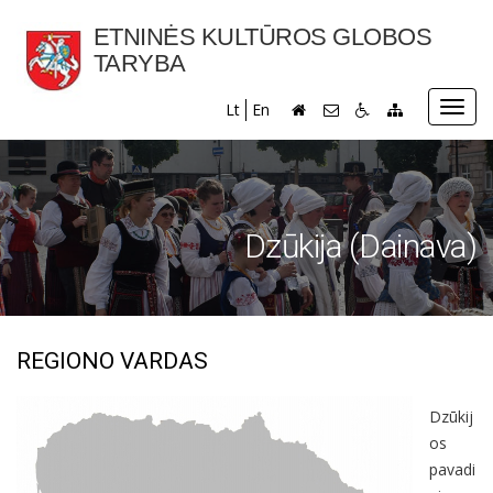
ETNINĖS KULTŪROS GLOBOS
TARYBA
Toggl
Lt
En
navig
Dzūkija (Dainava)
REGIONO VARDAS
Dzūkij
os
pavadi