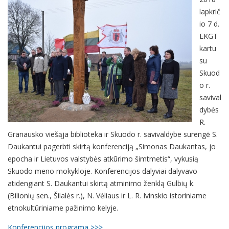
lapkrič
io 7 d.
EKGT
kartu
su
Skuod
o r.
savival
dybės
R.
Granausko viešąja biblioteka ir Skuodo r. savivaldybe surengė S.
Daukantui pagerbti skirtą konferenciją „Simonas Daukantas, jo
epocha ir Lietuvos valstybės atkūrimo šimtmetis“, vykusią
Skuodo meno mokykloje. Konferencijos dalyviai dalyvavo
atidengiant S. Daukantui skirtą atminimo ženklą Gulbių k.
(Bilionių sen., Šilalės r.), N. Vėliaus ir L. R. Ivinskio istoriniame
etnokultūriniame pažinimo kelyje.
Konferencijos programa >>>