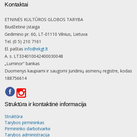
Kontaktai
ETNINĖS KULTŪROS GLOBOS TARYBA
Biudžetinė įstaiga
Gedimino pr. 60, LT-01110 Vilnius, Lietuva
Tel. (0 5) 210 7161
El. paštas
info@ekgt.lt
A. s. LT334010042400030048
„Luminor“ bankas
Duomenys kaupiami ir saugomi Juridinių asmenų registre, kodas
188756614
Struktūra ir kontaktinė informacija
Struktūra
Tarybos pirmininkas
Pirmininko darbotvarkė
Tarybos administracija