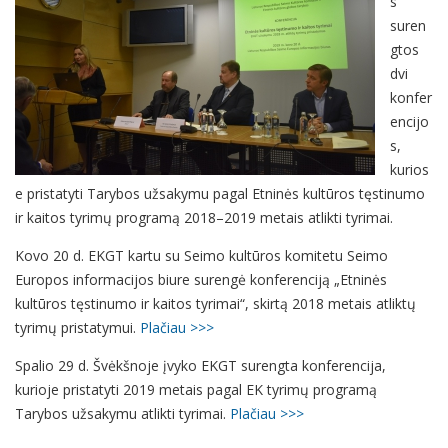
s
suren
gtos
dvi
konfer
encijo
s,
kurios
e pristatyti Tarybos užsakymu pagal Etninės kultūros tęstinumo
ir kaitos tyrimų programą 2018–2019 metais atlikti tyrimai.
Kovo 20 d. EKGT kartu su Seimo kultūros komitetu Seimo
Europos informacijos biure surengė konferenciją „Etninės
kultūros tęstinumo ir kaitos tyrimai“, skirtą 2018 metais atliktų
tyrimų pristatymui.
Plačiau >>>
Spalio 29 d. Švėkšnoje įvyko EKGT surengta konferencija,
kurioje pristatyti 2019 metais pagal EK tyrimų programą
Tarybos užsakymu atlikti tyrimai.
Plačiau >>>