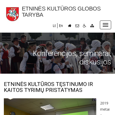
ETNINĖS KULTŪROS GLOBOS
TARYBA
Toggl
Lt
En
navig
Konferencijos, seminarai,
diskusijos
ETNINĖS KULTŪROS TĘSTINUMO IR
KAITOS TYRIMŲ PRISTATYMAS
2019
metai