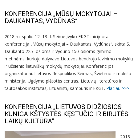
KONFERENCIJA „MŪSŲ MOKYTOJAI –
DAUKANTAS, VYDŪNAS“
2018 m. spalio 12–13 d. Seime įvyko EKGT inicijuota
konferencija „Mūsų mokytojai – Daukantas, Vydūnas“, skirta S.
Daukanto 225- osioms ir Vydūno 150-osioms gimimo
metinėms, kurioje dalyvavo Lietuvos bendrojo lavinimo mokyklų
ir užsienio lietuviškų mokyklų mokytojai. Konferencijos
organizatoriai: Lietuvos Respublikos Seimas, Švietimo ir mokslo
ministerija, Ugdymo plėtotės centras, Lietuvių literatūros ir
tautosakos institutas, Lituanistų sambūris ir EKGT.
Plačiau >>>
KONFERENCIJA „LIETUVOS DIDŽIOSIOS
KUNIGAIKŠTYSTĖS KĘSTUČIO IR BIRUTĖS
LAIKŲ KULTŪRA“
2018