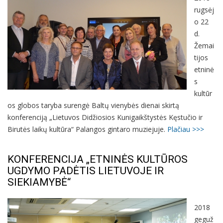
rugsėj
o 22
d.
Žemai
tijos
etninė
s
kultūr
os globos taryba surengė Baltų vienybės dienai skirtą
konferenciją „Lietuvos Didžiosios Kunigaikštystės Kęstučio ir
Birutės laikų kultūra“ Palangos gintaro muziejuje.
Plačiau >>>
KONFERENCIJA „ETNINĖS KULTŪROS
UGDYMO PADĖTIS LIETUVOJE IR
SIEKIAMYBĖ“
2018
geguž