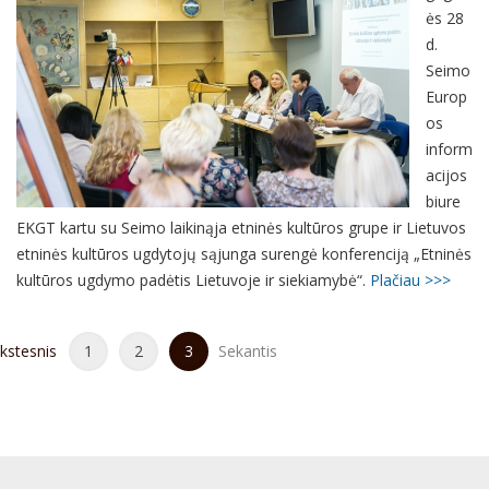
ės 28
d.
Seimo
Europ
os
inform
acijos
biure
EKGT kartu su Seimo laikinąja etninės kultūros grupe ir Lietuvos
etninės kultūros ugdytojų sąjunga surengė konferenciją „Etninės
kultūros ugdymo padėtis Lietuvoje ir siekiamybė“.
Plačiau >>>
kstesnis
1
2
3
Sekantis