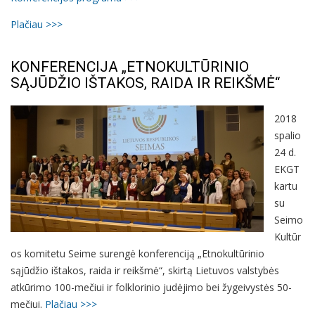
Plačiau >>>
KONFERENCIJA „ETNOKULTŪRINIO
SĄJŪDŽIO IŠTAKOS, RAIDA IR REIKŠMĖ“
2018
spalio
24 d.
EKGT
kartu
su
Seimo
Kultūr
os komitetu Seime surengė konferenciją „Etnokultūrinio
sąjūdžio ištakos, raida ir reikšmė“, skirtą Lietuvos valstybės
atkūrimo 100-mečiui ir folklorinio judėjimo bei žygeivystės 50-
mečiui.
Plačiau >>>