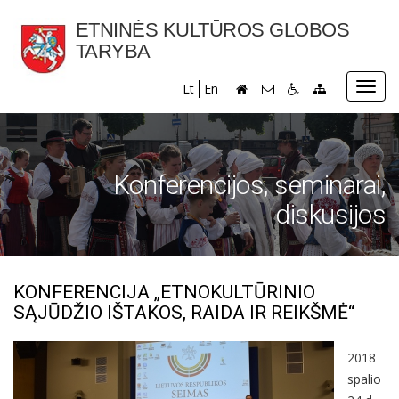
ETNINĖS KULTŪROS GLOBOS
TARYBA
Toggl
Lt
En
navig
Konferencijos, seminarai,
diskusijos
KONFERENCIJA „ETNOKULTŪRINIO
SĄJŪDŽIO IŠTAKOS, RAIDA IR REIKŠMĖ“
2018
spalio