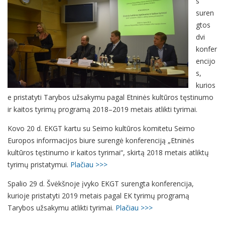
s
suren
gtos
dvi
konfer
encijo
s,
kurios
e pristatyti Tarybos užsakymu pagal Etninės kultūros tęstinumo
ir kaitos tyrimų programą 2018–2019 metais atlikti tyrimai.
Kovo 20 d. EKGT kartu su Seimo kultūros komitetu Seimo
Europos informacijos biure surengė konferenciją „Etninės
kultūros tęstinumo ir kaitos tyrimai“, skirtą 2018 metais atliktų
tyrimų pristatymui.
Plačiau >>>
Spalio 29 d. Švėkšnoje įvyko EKGT surengta konferencija,
kurioje pristatyti 2019 metais pagal EK tyrimų programą
Tarybos užsakymu atlikti tyrimai.
Plačiau >>>