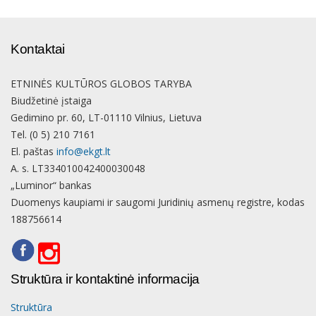
Kontaktai
ETNINĖS KULTŪROS GLOBOS TARYBA
Biudžetinė įstaiga
Gedimino pr. 60, LT-01110 Vilnius, Lietuva
Tel. (0 5) 210 7161
El. paštas
info@ekgt.lt
A. s. LT334010042400030048
„Luminor“ bankas
Duomenys kaupiami ir saugomi Juridinių asmenų registre, kodas
188756614
Struktūra ir kontaktinė informacija
Struktūra