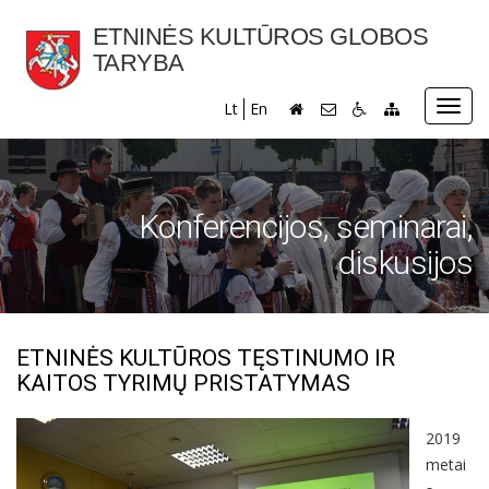
ETNINĖS KULTŪROS GLOBOS
TARYBA
Toggl
Lt
En
navig
Konferencijos, seminarai,
diskusijos
ETNINĖS KULTŪROS TĘSTINUMO IR
KAITOS TYRIMŲ PRISTATYMAS
2019
metai