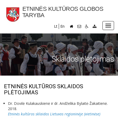
ETNINĖS KULTŪROS GLOBOS
TARYBA
Toggl
Lt
En
navig
Sklaidos plėtojimas
ETNINĖS KULTŪROS SKLAIDOS
PLĖTOJIMAS
Dr. Dovilė Kulakauskienė ir dr. Andželika Bylaitė-Žakaitienė.
2018.
Etninės kultūros sklaidos Lietuvos regioninėje (vietinėse)