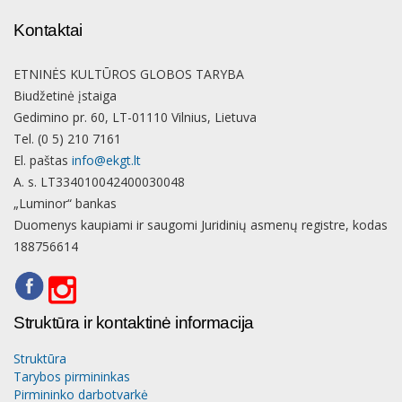
Kontaktai
ETNINĖS KULTŪROS GLOBOS TARYBA
Biudžetinė įstaiga
Gedimino pr. 60, LT-01110 Vilnius, Lietuva
Tel. (0 5) 210 7161
El. paštas
info@ekgt.lt
A. s. LT334010042400030048
„Luminor“ bankas
Duomenys kaupiami ir saugomi Juridinių asmenų registre, kodas
188756614
Struktūra ir kontaktinė informacija
Struktūra
Tarybos pirmininkas
Pirmininko darbotvarkė