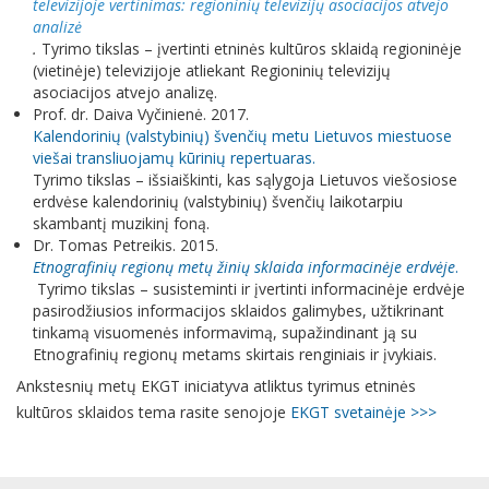
televizijoje vertinimas: regioninių televizijų asociacijos atvejo
analizė
.
Tyrimo tikslas – įvertinti etninės kultūros sklaidą regioninėje
(vietinėje) televizijoje atliekant Regioninių televizijų
asociacijos atvejo analizę.
Prof. dr. Daiva Vyčinienė. 2017.
Kalendorinių (valstybinių) švenčių metu Lietuvos miestuose
viešai transliuojamų kūrinių repertuaras.
Tyrimo tikslas – išsiaiškinti, kas sąlygoja Lietuvos viešosiose
erdvėse kalendorinių (valstybinių) švenčių laikotarpiu
skambantį muzikinį foną.
Dr. Tomas Petreikis. 2015.
E
tnografinių regionų metų žinių sklaida informacinėje erdvėje
.
Tyrimo tikslas – susisteminti ir įvertinti informacinėje erdvėje
pasirodžiusios informacijos sklaidos galimybes, užtikrinant
tinkamą visuomenės informavimą, supažindinant ją su
Etnografinių regionų metams skirtais renginiais ir įvykiais.
Ankstesnių metų EKGT iniciatyva atliktus tyrimus etninės
kultūros sklaidos tema rasite senojoje
EKGT svetainėje >>>