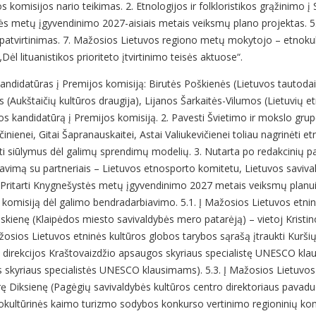
 komisijos nario teikimas. 2. Etnologijos ir folkloristikos grąžinimo į
s metų įgyvendinimo 2027-aisiais metais veiksmų plano projektas. 5. R
patvirtinimas. 7. Mažosios Lietuvos regiono metų mokytojo – etnoku
ėl lituanistikos prioriteto įtvirtinimo teisės aktuose“.
 kandidatūras į Premijos komisiją: Birutės Poškienės (Lietuvos tautodai
 (Aukštaičių kultūros draugija), Lijanos Šarkaitės-Vilumos (Lietuvių etni
s kandidatūrą į Premijos komisiją. 2. Pavesti Švietimo ir mokslo grupėje 
činienei, Gitai Šapranauskaitei, Astai Valiukevičienei toliau nagrinėti et
ti siūlymus dėl galimų sprendimų modelių. 3. Nutarta po redakcinių pa
avimą su partneriais – Lietuvos etnosporto komitetu, Lietuvos savival
4.1. Pritarti Knygnešystės metų įgyvendinimo 2027 metais veiksmų planu
 komisiją dėl galimo bendradarbiavimo. 5.1. Į Mažosios Lietuvos etnin
skienę (Klaipėdos miesto savivaldybės mero patarėją) – vietoj Kristi
ažosios Lietuvos etninės kultūros globos tarybos sąrašą įtraukti Kurši
 direkcijos Kraštovaizdžio apsaugos skyriaus specialistę UNESCO klaus
s skyriaus specialistės UNESCO klausimams). 5.3. Į Mažosios Lietuvos 
ę Diksienę (Pagėgių savivaldybės kultūros centro direktoriaus pavaduo
Etnokultūrinės kaimo turizmo sodybos konkurso vertinimo regioninių kom