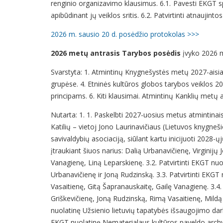
renginio organizavimo klausimus. 6.1. Pavesti EKGT spe
apibūdinant jų veiklos sritis. 6.2. Patvirtinti atnauji
2026 m. sausio 20 d. posėdžio protokolas >>>
2026 metų antrasis Tarybos posėdis
įvyko 2026 m
Svarstyta: 1. Atmintinų Knygnešystės metų 2027-aisia
grupėse. 4. Etninės kultūros globos tarybos veiklos 20
principams. 6. Kiti klausimai. Atmintinų Kanklių metų
Nutarta: 1. 1. Paskelbti 2027-uosius metus atmintinai
Katilių – vietoj Jono Laurinavičiaus (Lietuvos knygnešio
savivaldybių asociaciją, siūlant kartu inicijuoti 2028
įtraukiant šiuos narius: Dalią Urbanavičienę, Virginij
Vanagienę, Liną Leparskienę. 3.2. Patvirtinti EKGT nuo
Urbanavičienę ir Joną Rudzinską. 3.3. Patvirtinti EKGT
Vasaitienę, Gitą Šapranauskaitę, Gailę Vanagienę. 3.4. 
Griškevičienę, Joną Rudzinską, Rimą Vasaitienę, Mildą 
nuolatinę Užsienio lietuvių tapatybės išsaugojimo darbo
EKGT nuolatinę Nematerialaus kultūros paveldo archyvų