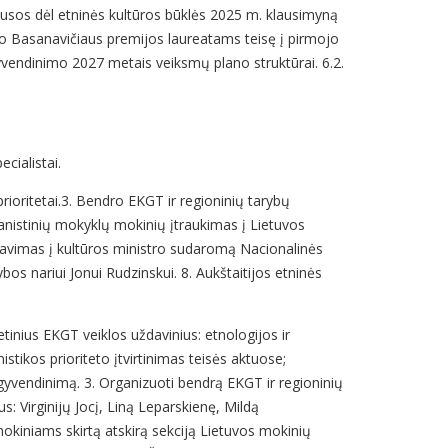
klausos dėl etninės kultūros būklės 2025 m. klausimyną
ono Basanavičiaus premijos laureatams teisę į pirmojo
įgyvendinimo 2027 metais veiksmų plano struktūrai. 6.2.
cialistai.
ioritetai.3. Bendro EKGT ir regioninių tarybų
anistinių mokyklų mokinių įtraukimas į Lietuvos
egavimas į kultūros ministro sudaromą Nacionalinės
os nariui Jonui Rudzinskui. 8. Aukštaitijos etninės
tetinius EKGT veiklos uždavinius: etnologijos ir
istikos prioriteto įtvirtinimas teisės aktuose;
įgyvendinimą. 3. Organizuoti bendrą EKGT ir regioninių
: Virginijų Jocį, Liną Leparskienę, Mildą
 mokiniams skirtą atskirą sekciją Lietuvos mokinių