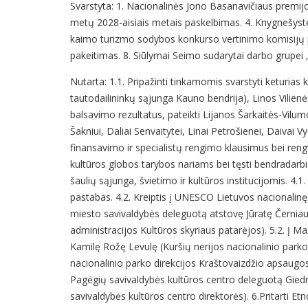
Svarstyta: 1. Nacionalinės Jono Basanavičiaus premijos
metų 2028-aisiais metais paskelbimas. 4. Knygnešystė
kaimo turizmo sodybos konkurso vertinimo komisijų 
pakeitimas. 8. Siūlymai Seimo sudarytai darbo grupei „D
Nutarta: 1.1. Pripažinti tinkamomis svarstyti keturias
tautodailininkų sąjunga Kauno bendrija), Linos Vilienės
balsavimo rezultatus, pateikti Lijanos Šarkaitės-Vilumo
Šakniui, Daliai Senvaitytei, Linai Petrošienei, Daivai Vy
finansavimo ir specialistų rengimo klausimus bei reng
kultūros globos tarybos nariams bei tęsti bendradarbi
šaulių sąjunga, švietimo ir kultūros institucijomis. 
pastabas. 4.2. Kreiptis į UNESCO Lietuvos nacionalinę
miesto savivaldybės deleguotą atstovę Jūratę Černiau
administracijos Kultūros skyriaus patarėjos). 5.2. Į M
Kamilę Rožę Levulę (Kuršių nerijos nacionalinio parko
nacionalinio parko direkcijos Kraštovaizdžio apsaugo
Pagėgių savivaldybės kultūros centro deleguotą Giedr
savivaldybės kultūros centro direktorės). 6.Pritarti 