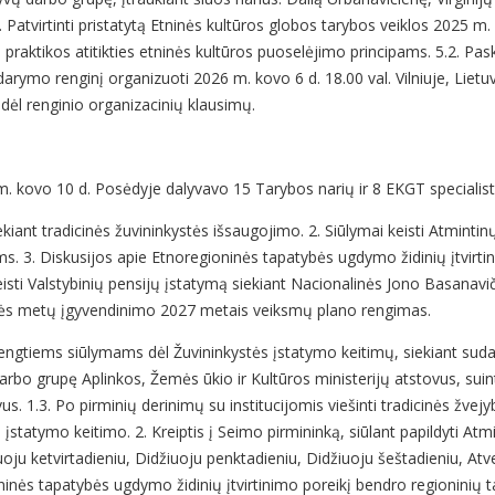
 Patvirtinti pristatytą Etninės kultūros globos tarybos veiklos 2025 m.
 praktikos atitikties etninės kultūros puoselėjimo principams. 5.2. Pa
idarymo renginį organizuoti 2026 m. kovo 6 d. 18.00 val. Vilniuje, Lietu
 dėl renginio organizacinių klausimų.
. kovo 10 d. Posėdyje dalyvavo 15 Tarybos narių ir 8 EKGT specialist
ekiant tradicinės žuvininkystės išsaugojimo. 2. Siūlymai keisti Atminti
. 3. Diskusijos apie Etnoregioninės tapatybės ugdymo židinių įtvirtin
eisti Valstybinių pensijų įstatymą siekiant Nacionalinės Jono Basanavi
ystės metų įgyvendinimo 2027 metais veiksmų plano rengimas.
parengtiems siūlymams dėl Žuvininkystės įstatymo keitimų, siekiant sud
nę darbo grupę Aplinkos, Žemės ūkio ir Kultūros ministerijų atstovus, su
stovus. 1.3. Po pirminių derinimų su institucijomis viešinti tradicinės 
statymo keitimo. 2. Kreiptis į Seimo pirmininką, siūlant papildyti At
 ketvirtadieniu, Didžiuoju penktadieniu, Didžiuoju šeštadieniu, Atvely
inės tapatybės ugdymo židinių įtvirtinimo poreikį bendro regioninių tar