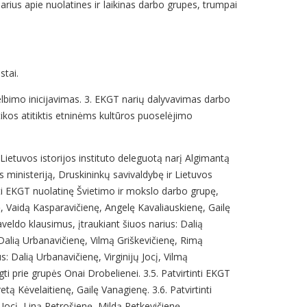
arius apie nuolatines ir laikinas darbo grupes, trumpai
stai.
elbimo inicijavimas. 3. EKGT narių dalyvavimas darbo
ikos atitiktis etninėms kultūros puoselėjimo
ietuvos istorijos instituto deleguotą narį Algimantą
os ministeriją, Druskininkų savivaldybę ir Lietuvos
inti EKGT nuolatinę Švietimo ir mokslo darbo grupę,
tę, Vaidą Kasparavičienę, Angelę Kavaliauskienę, Gailę
veldo klausimus, įtraukiant šiuos narius: Dalią
 Dalią Urbanavičienę, Vilmą Griškevičienę, Rimą
: Dalią Urbanavičienę, Virginijų Jocį, Vilmą
ti prie grupės Onai Drobelienei. 3.5. Patvirtinti EKGT
tą Kėvelaitienę, Gailę Vanagienę. 3.6. Patvirtinti
Jocį, Liną Petrošienę, Mildą Petkevičienę-