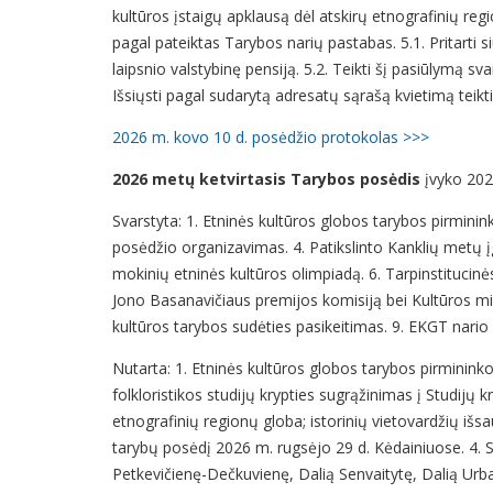
kultūros įstaigų apklausą dėl atskirų etnografinių reg
pagal pateiktas Tarybos narių pastabas. 5.1. Pritarti
laipsnio valstybinę pensiją. 5.2. Teikti šį pasiūlymą 
Išsiųsti pagal sudarytą adresatų sąrašą kvietimą teikt
2026 m. kovo 10 d. posėdžio protokolas >>>
2026 metų ketvirtasis Tarybos posėdis
įvyko 202
Svarstyta: 1. Etninės kultūros globos tarybos pirmini
posėdžio organizavimas. 4. Patikslinto Kanklių metų 
mokinių etninės kultūros olimpiadą. 6. Tarpinstituci
Jono Basanavičiaus premijos komisiją bei Kultūros mini
kultūros tarybos sudėties pasikeitimas. 9. EKGT nari
Nutarta: 1. Etninės kultūros globos tarybos pirmininko p
folkloristikos studijų krypties sugrąžinimas į Studijų k
etnografinių regionų globa; istorinių vietovardžių iš
tarybų posėdį 2026 m. rugsėjo 29 d. Kėdainiuose. 4. Su
Petkevičienę-Dečkuvienę, Dalią Senvaitytę, Dalią Urban