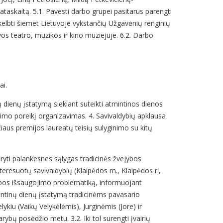
 ataskaitą. 5.1. Pavesti darbo grupei pasitarus parengti
skelbti šiemet Lietuvoje vykstančių Užgavėnių renginių
vos teatro, muzikos ir kino muziejuje. 6.2. Darbo
ai.
nų dienų įstatymą siekiant suteikti atmintinos dienos
imo poreikį organizavimas. 4. Savivaldybių apklausa
čiaus premijos laureatų teisių sulyginimo su kitų
aryti palankesnes sąlygas tradicinės žvejybos
interesuotų savivaldybių (Klaipėdos m., Klaipėdos r.,
žvejybos išsaugojimo problematiką, informuojant
mintinų dienų įstatymą tradicinėms pavasario
kiu (Vaikų Velykėlėmis), Jurginėmis (Jore) ir
ybų posėdžio metu. 3.2. Iki tol surengti įvairių