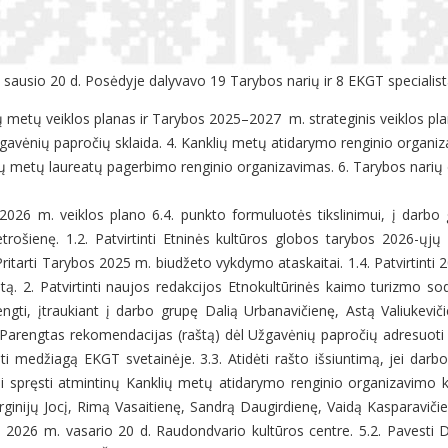
 sausio 20 d. Posėdyje dalyvavo 19 Tarybos narių ir 8 EKGT specialist
jų metų veiklos planas ir Tarybos 2025–2027 m. strateginis veiklos pl
gavėnių papročių sklaida. 4. Kanklių metų atidarymo renginio organiz
jų metų laureatų pagerbimo renginio organizavimas. 6. Tarybos narių
2026 m. veiklos plano 6.4. punkto formuluotės tikslinimui, į darbo g
etrošienę. 1.2. Patvirtinti Etninės kultūros globos tarybos 2026-ųj
Pritarti Tarybos 2025 m. biudžeto vykdymo ataskaitai. 1.4. Patvirtinti
ą. 2. Patvirtinti naujos redakcijos Etnokultūrinės kaimo turizmo s
i, įtraukiant į darbo grupę Dalią Urbanavičienę, Astą Valiukevičie
2. Parengtas rekomendacijas (raštą) dėl Užgavėnių papročių adresuoti n
ti medžiagą EKGT svetainėje. 3.3. Atidėti rašto išsiuntimą, jei dar
i spręsti atmintinų Kanklių metų atidarymo renginio organizavimo kl
rginijų Jocį, Rimą Vasaitienę, Sandrą Daugirdienę, Vaidą Kasparaviči
026 m. vasario 20 d. Raudondvario kultūros centre. 5.2. Pavesti Dali