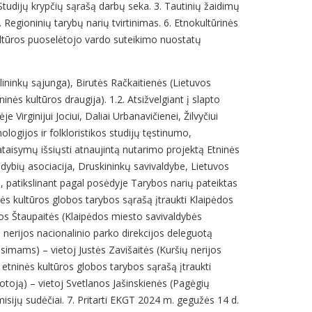
 Studijų krypčių sąrašą darbų seka. 3. Tautinių žaidimų
egioninių tarybų narių tvirtinimas. 6. Etnokultūrinės
ltūros puoselėtojo vardo suteikimo nuostatų
lininkų sąjunga), Birutės Račkaitienės (Lietuvos
nės kultūros draugija). 1.2. Atsižvelgiant į slapto
Virginijui Jociui, Daliai Urbanavičienei, Žilvyčiui
nologijos ir folkloristikos studijų tęstinumo,
taisymų išsiųsti atnaujintą nutarimo projektą Etninės
dybių asociacija, Druskininkų savivaldybe, Lietuvos
i, patikslinant pagal posėdyje Tarybos narių pateiktas
ės kultūros globos tarybos sąrašą įtraukti Klaipėdos
nos Štaupaitės (Klaipėdos miesto savivaldybės
ų nerijos nacionalinio parko direkcijos deleguotą
imams) – vietoj Justės Zavišaitės (Kuršių nerijos
etninės kultūros globos tarybos sąrašą įtraukti
toją) – vietoj Svetlanos Jašinskienės (Pagėgių
isijų sudėčiai. 7. Pritarti EKGT 2024 m. gegužės 14 d.