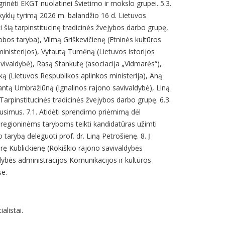
grinėti EKGT nuolatinei Švietimo ir mokslo grupei. 5.3.
okyklų tyrimą 2026 m. balandžio 16 d. Lietuvos
šią tarpinstitucinę tradicinės žvejybos darbo grupę,
lobos taryba), Vilmą Griškevičienę (Etninės kultūros
ministerijos), Vytautą Tumėną (Lietuvos istorijos
vivaldybė), Rasą Stankutę (asociacija „Vidmarės“),
ką (Lietuvos Respublikos aplinkos ministerija), Aną
antą Umbražiūną (Ignalinos rajono savivaldybė), Liną
 Tarpinstitucinės tradicinės žvejybos darbo grupę. 6.3.
ausimus. 7.1. Atidėti sprendimo priėmimą dėl
 regioninėms taryboms teikti kandidatūras užimti
 tarybą deleguoti prof. dr. Liną Petrošienę. 8. Į
rę Kublickienę (Rokiškio rajono savivaldybės
dybės administracijos Komunikacijos ir kultūros
se.
alistai.