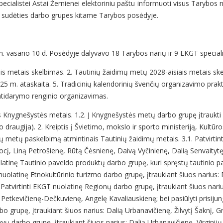
cialistei Astai Žernienei elektoriniu paštu informuoti visus Tarybos n
ntos sudėties darbo grupes kitame Tarybos posėdyje.
. vasario 10 d. Posėdyje dalyvavo 18 Tarybos narių ir 9 EKGT speciali
is metais skelbimas. 2. Tautinių žaidimų metų 2028-aisiais metais sk
25 m. ataskaita. 5. Tradicinių kalendorinių švenčių organizavimo prakt
 atidarymo renginio organizavimas.
s Knygnešystės metais. 1.2. Į Knygnešystės metų darbo grupę įtraukti L
 draugija). 2. Kreiptis į Švietimo, mokslo ir sporto ministeriją, Kultūr
-ųjų metų paskelbimą atmintinais Tautinių žaidimų metais. 3.1. Patvirt
ų Jocį, Liną Petrošienę, Rūtą Čėsnienę, Daivą Vyčinienę, Dalią Senvaity
latinę Tautinio paveldo produktų darbo grupę, kuri spręstų tautinio pa
 nuolatinę Etnokultūrinio turizmo darbo grupę, įtraukiant šiuos narius:
Patvirtinti EKGT nuolatinę Regionų darbo grupę, įtraukiant šiuos narius
Petkevičienę-Dečkuvienę, Angelę Kavaliauskienę; bei pasiūlyti prisijung
 grupę, įtraukiant šiuos narius: Dalią Urbanavičienę, Žilvytį Šaknį, Gre
 darbo grupę, įtraukiant šiuos narius: Dalią Urbanavičienę, Virginijų 