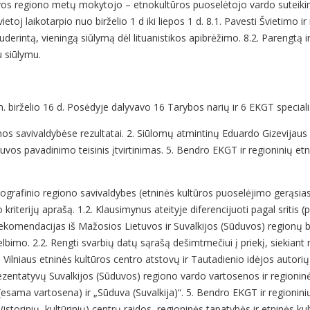
os regiono metų mokytojo – etnokultūros puoselėtojo vardo suteikimo
ietoj laikotarpio nuo birželio 1 d iki liepos 1 d. 8.1. Pavesti Švietimo 
uderintą, vieningą siūlymą dėl lituanistikos apibrėžimo. 8.2. Parengtą 
 siūlymu.
. birželio 16 d. Posėdyje dalyvavo 16 Tarybos narių ir 6 EKGT speciali
nos savivaldybėse rezultatai. 2. Siūlomų atmintinų Eduardo Gizevijaus
ūduvos pavadinimo teisinis įtvirtinimas. 5. Bendro EKGT ir regioninių 
tnografinio regiono savivaldybes (etninės kultūros puoselėjimo gerąsias
iterijų aprašą. 1.2. Klausimynus ateityje diferencijuoti pagal sritis (pv
 rekomendacijas iš Mažosios Lietuvos ir Suvalkijos (Sūduvos) regionų b
bimo. 2.2. Rengti svarbių datų sąrašą dešimtmečiui į priekį, siekiant
Vilniaus etninės kultūros centro atstovų ir Tautadienio idėjos autorių 
eprezentatyvų Suvalkijos (Sūduvos) regiono vardo vartosenos ir regioni
(esama vartosena) ir „Sūduva (Suvalkija)“. 5. Bendro EKGT ir regionin
storinių, kultūrinių) centrų raidos, regioninės tapatybės ir etninės ku