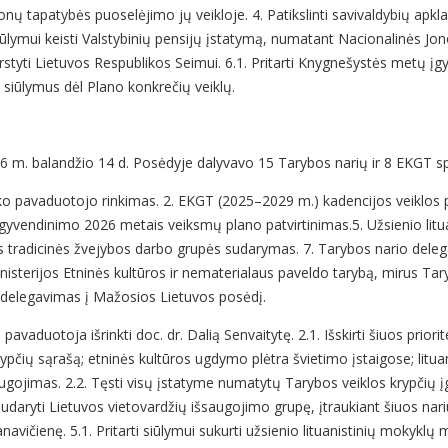
ionų tapatybės puoselėjimo jų veikloje. 4. Patikslinti savivaldybių ap
 siūlymui keisti Valstybinių pensijų įstatymą, numatant Nacionalinės J
svarstyti Lietuvos Respublikos Seimui. 6.1. Pritarti Knygnešystės metų 
i siūlymus dėl Plano konkrečių veiklų.
6 m. balandžio 14 d. Posėdyje dalyvavo 15 Tarybos narių ir 8 EKGT spe
nko pavaduotojo rinkimas. 2. EKGT (2025–2029 m.) kadencijos veiklos pr
įgyvendinimo 2026 metais veiksmų plano patvirtinimas.5. Užsienio litu
nės tradicinės žvejybos darbo grupės sudarymas. 7. Tarybos nario del
sterijos Etninės kultūros ir nematerialaus paveldo tarybą, mirus Taryb
o delegavimas į Mažosios Lietuvos posėdį.
avaduotoja išrinkti doc. dr. Dalią Senvaitytę. 2.1. Išskirti šiuos priori
rypčių sąrašą; etninės kultūros ugdymo plėtra švietimo įstaigose; lituan
saugojimas. 2.2. Tęsti visų įstatyme numatytų Tarybos veiklos krypčių 
daryti Lietuvos vietovardžių išsaugojimo grupę, įtraukiant šiuos narius
avičienę. 5.1. Pritarti siūlymui sukurti užsienio lituanistinių mokyklų