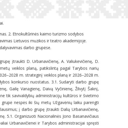
ai.
anas. 2. Etnokultūrinės kaimo turizmo sodybos
avimas Lietuvos muzikos ir teatro akademijoje.
 dalyvavimas darbo grupėse.
rupę įtraukti D. Urbanavičienę, A. Valiukevičienę, D.
ų metų veiklos planą, patikslintą pagal Tarybos narių
 2026–2028 m. strateginį veiklos planą ir 2026–2028 m.
odybos konkurso nuostatus. 3.1. Sudaryti darbo grupę
nę, Gailę Vanagienę, Daivą Vyčinienę, Žilvytį Šaknį,
e tik savivaldybių administracijų kultūros ir švietimo
bo grupė nespės iki šių metų Užgavėnių laiku parengti
ausimus; į darbo grupę įtraukti Dalią Urbanavičienę,
enę. 5.1. Organizuoti Nacionalinės Jono Basanavičiaus
ai Urbanavičienei ir Tarybos administracijai spręsti