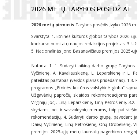
2026 METŲ TARYBOS POSĖDŽIAI
2026 metų pirmasis
Tarybos posėdis
įvyko 2026 m.
Svarstyta: 1. Etninės kultūros globos tarybos 2026-ų
konkurso nuostatų naujos redakcijos projektas. 3. Už
5. Nacionalinės Jono Basanavičiaus premijos 2025-ų
Nutarta: 1. 1. Sudaryti laikiną darbo grupę Tarybos 
Vyčinienę, A. Kavaliauskienę, L. Leparskienę ir L. P
pateiktas pastabas (veiklos planas pridedamas). 1.3. 
programos „Etninės kultūros valstybinė globa“ sąmat
Užgavėnių papročių sklaidos rekomendacijoms parengt
Virginijų Jocį, Liną Leparskienę, Liną Petrošienę. 3.
skyriams, bet ir
savivaldybių merams, taip pat viešin
rekomendacijų. 4. Sudaryti darbo grupę, pavedant ja
Daivą Vyčinienę, Liną Petrošienę, Oną Drobelienę, Vi
premijos 2025-ųjų metų laureatų pagerbimo renginį 2