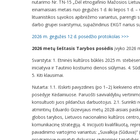
nutarimo Nr. TN-15 „Dėl etnogafinio Mažosios Lietuv
einamaisiais metais nuo gegužės 1 d. iki liepos 1 d. – v
lituanistikos sąvokos apibrėžimo variantus, parengti s
darbo grupei svarstymui, supažindinus EKGT narius su
2026 m. gegužės 12 d. posėdžio protokolas >>>
2026 metų šeštasis Tarybos posėdis
įvyko 2026 m
Svarstyta: 1. Etninės kultūros būklės 2025 m. stebėse
iniciatyva ir Tautinio kostiumo dienos siūlymas. 4. S
5. Kiti klausimai.
Nutarta: 1.1. Išskirti pavyzdines (po 1–2) kiekvieno e
posėdyje Kėdainiuose. Paruošti savivaldybių vertinimo kr
konsultuoti juos pildančius darbuotojus. 2.1. Surinkti
atmintinų Eduardo Gizevijaus metų 2028-aisiais paskel
globos tarybos, Lietuvos nacionalinio kultūros centro, 
komunikacinę strategiją. 4. Inicijuoti kvalifikuotą, r
pavadinimo vartojimo variantus: „Suvalkija (Sūduva)“ 
programoje numatyti diskusijas regioninės tapatybės (i