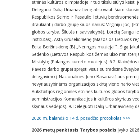
etninės kultūros olimpiadoje ir tuo tikslu siūlyti keis
Deleguoti Dalią Urbanavičienę atstovauti šiam klausimu
Respublikos Seimo ir Pasaulio lietuvių bendruomenės k
įtraukiant į darbo grupę šiuos narius: Virginijų Jocį (
globos taryba, Šilutės r. savivaldybė), Loretą Sungail
institutas), Astą Grušelionienę (Mažosios Lietuvos re
Editą Beržinskienę (BĮ „Neringos muziejai“), Sigą Jak
Sedenko (Lietuvos Respublikos žemės ūkio ministerija
Misiulytę (Palangos kurorto muziejus). 6.2. Klaipėdos r
Pavesti darbo grupei spręsti visus su tradicine žvejy
delegavimo į Nacionalinės Jono Basanavičiaus premijo
nevyriausybinėms organizacijos skirtą vieno nario vietą
Aukštaitijos regioninės etninės kultūros globos taryb
administracijos Komunikacijos ir kultūros skyriaus ve
skyriaus vedėjos). 9. Deleguoti Dalią Urbanavičienę 
2026 m. balandžio 14 d. posėdžio protokolas >>>
2026 metų penktasis Tarybos posėdis
įvyko 2026