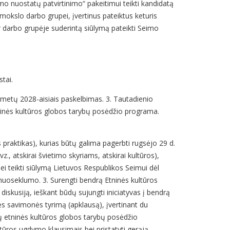
 nuostatų patvirtinimo“ pakeitimui teikti kandidatą
ir mokslo darbo grupei, įvertinus pateiktus keturis
ir darbo grupėje suderintą siūlymą pateikti Seimo
stai.
 metų 2028-aisiais paskelbimas. 3. Tautadienio
etninės kultūros globos tarybų posėdžio programa.
 praktikas), kurias būtų galima pagerbti rugsėjo 29 d.
z., atskirai švietimo skyriams, atskirai kultūros),
ei teikti siūlymą Lietuvos Respublikos Seimui dėl
 nuoseklumo. 3. Surengti bendrą Etninės kultūros
diskusiją, ieškant būdų sujungti iniciatyvas į bendrą
nės savimonės tyrimą (apklausą), įvertinant du
ių etninės kultūros globos tarybų posėdžio
ltūros ugdymo klausimais bei pristatyti gerąją