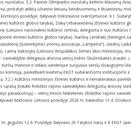
ti jos nuostatus. 5.2. Pavesti Olimpiados nuostatų keitimo klausimą išna
i, pristatyti atliktą užsienio lietuvių bendruomenių ir lituanistinių m
omisijos posėdyje, dalyvauti tolesniuose svarstymuose. 6.1. Sudaryti 
Etninės kultūros globos taryba), Dalią Urbanavičienę (Etninės kultūros g
ienę (Lietuvos nacionalinis kultūros centras, deleguota ir nuo Kultūros 
gioninė etninės kultūros globos taryba), Narūną Lendraitį (Neringos sa
ubauskienę (žuvininkystės įmonių asociacija „Lampetra“), Giedrių Ladu
), Laimą Vaitonytę (Lietuvos Respublikos žemės ūkio ministerija), Im
. savivaldybei delegavus atstovą vietoj Indrės Sliužinskaitės įtraukti į
ba Kuršių mariose ir vidaus vandenyse susijusius verslų išsaugojimo kl
s komisiją, paskelbiant kvietimą EKGT sudarančioms institucijoms ir
. 7.2. Į Kultūros ministerijos Etninės kultūros ir nematerialaus paveldo
os sąrašą įtraukti Rokiškio rajono savivaldybės deleguotą atstovę Gied
dėjo pavaduotoją) – vietoj Irenos Matelienės (Rokiškio rajono savival
dalyvauti Mažosios Lietuvos posėdyje 2026 m. balandžio 15 d. Doviluo
 m. gegužės 12 d. Posėdyje dalyvavo 20 Tarybos narių ir 8 EKGT speci