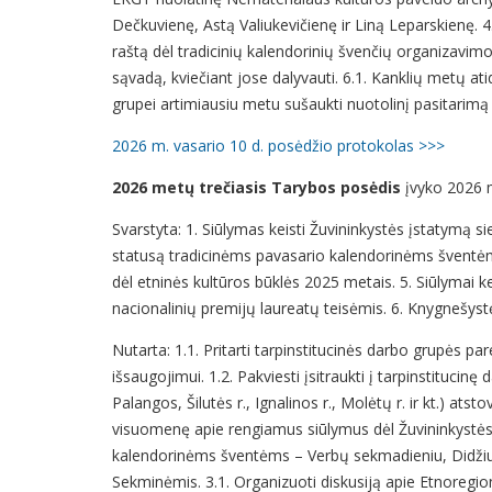
Dečkuvienę, Astą Valiukevičienę ir Liną Leparskienę. 4.
raštą dėl tradicinių kalendorinių švenčių organizavimo
sąvadą, kviečiant jose dalyvauti. 6.1. Kanklių metų at
grupei artimiausiu metu sušaukti nuotolinį pasitarimą
2026 m. vasario 10 d. posėdžio protokolas >>>
2026 metų trečiasis Tarybos posėdis
įvyko 2026 m
Svarstyta: 1. Siūlymas keisti Žuvininkystės įstatymą si
statusą tradicinėms pavasario kalendorinėms šventėms
dėl etninės kultūros būklės 2025 metais. 5. Siūlymai k
nacionalinių premijų laureatų teisėmis. 6. Knygneš
Nutarta: 1.1. Pritarti tarpinstitucinės darbo grupės 
išsaugojimui. 1.2. Pakviesti įsitraukti į tarpinstituci
Palangos, Šilutės r., Ignalinos r., Molėtų r. ir kt.) at
visuomenę apie rengiamus siūlymus dėl Žuvininkystės į
kalendorinėms šventėms – Verbų sekmadieniu, Didžiuoju
Sekminėmis. 3.1. Organizuoti diskusiją apie Etnoregion