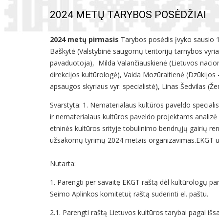
2024 METŲ TARYBOS POSĖDŽIAI
2024 metų pirmasis
Tarybos posėdis įvyko sausio 16
Baškytė (Valstybinė saugomų teritorijų tarnybos vyriau
pavaduotoja), Milda Valančiauskienė (Lietuvos nacio
direkcijos kultūrologė), Vaida Mozūraitienė (Dzūkijos 
apsaugos skyriaus vyr. specialistė), Linas Šedvilas (Že
Svarstyta: 1. Nematerialaus kultūros paveldo speciali
ir nematerialaus kultūros paveldo projektams analizė 
etninės kultūros srityje tobulinimo bendrųjų gairių re
užsakomų tyrimų 2024 metais organizavimas.
EKGT u
Nutarta:
1. Parengti per savaitę EKGT raštą dėl kultūrologų par
Seimo Aplinkos komitetui; raštą suderinti el. paštu.
2.1. Parengti raštą Lietuvos kultūros tarybai pagal išsa