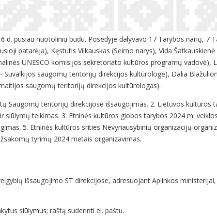
 d. pusiau nuotoliniu būdu. Posėdyje dalyvavo 17 Tarybos narių, 7 Ta
sioji patarėja), Kęstutis Vilkauskas (Seimo narys), Vida Šatkauskienė 
nalinės UNESCO komisijos sekretoriato kultūros programų vadovė), Li
– Suvalkijos saugomų teritorijų direkcijos kultūrologė), Dalia Blažuli
maitijos saugomų teritorijų direkcijos kultūrologas).
stų Saugomų teritorijų direkcijose išsaugojimas. 2. Lietuvos kultūros 
ir siūlymų teikimas. 3. Etninės kultūros globos tarybos 2024 m. veikl
ngimas. 5. Etninės kultūros srities Nevyriausybinių organizacijų organiz
žsakomų tyrimų 2024 metais organizavimas.
eigybių išsaugojimo ST direkcijose, adresuojant Aplinkos ministerijai, 
kytus siūlymus; raštą suderinti el. paštu.