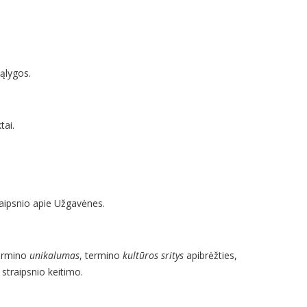
ąlygos.
tai.
traipsnio apie Užgavėnes.
termino
unikalumas
, termino
kultūros sritys
apibrėžties,
 straipsnio keitimo.