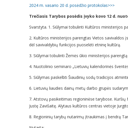
2024 m. vasario 20 d. posėdžio protokolas>>>
Trečiasis Tarybos posėdis įvyko kovo 12 d. nuot
Svarstyta. 1. Siūlymai tobulinti Kultūros ministerijos 
2. Kultūros ministerijos parengtas Vietos savivaldos į
dėl savivaldybių funkcijos puoselėti etninę kultūrą.
3. Siūlymai tobulinti Žemės ūkio ministerijos parengt
4. Nuotolinio seminaro „Lietuvių kalendorinės šventės
5. Siūlymas paskelbti Šiaudinių sodų tradicijos atmint
6. Lietuvių liaudies dainų metų darbo grupės
sudarym
7. Atstovų pasikeitimas regioninėse tarybose. Kuršių 
Justę Zavišaitę. Alytaus kultūros centras vietoje Jur
8. Regioninių tarybų nutarimų įtraukimas į bendrą Ta
Nutarta: