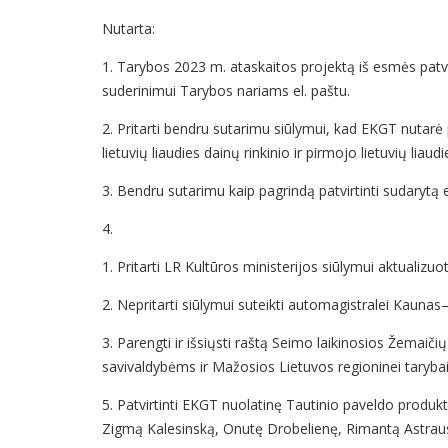
Nutarta:
1. Tarybos 2023 m. ataskaitos projektą iš esmės patvirt
suderinimui Tarybos nariams el. paštu.
2. Pritarti bendru sutarimu siūlymui, kad EKGT nutarė
lietuvių liaudies dainų rinkinio ir pirmojo lietuvių lia
3. Bendru sutarimu kaip pagrindą patvirtinti sudarytą et
4.
1. Pritarti LR Kultūros ministerijos siūlymui aktualizuo
2. Nepritarti siūlymui suteikti automagistralei Kaunas
3. Parengti ir išsiųsti raštą Seimo laikinosios Žemaič
savivaldybėms ir Mažosios Lietuvos regioninei tarybai
5. Patvirtinti EKGT nuolatinę Tautinio paveldo produkt
Zigmą Kalesinską, Onutę Drobelienę, Rimantą Astraus