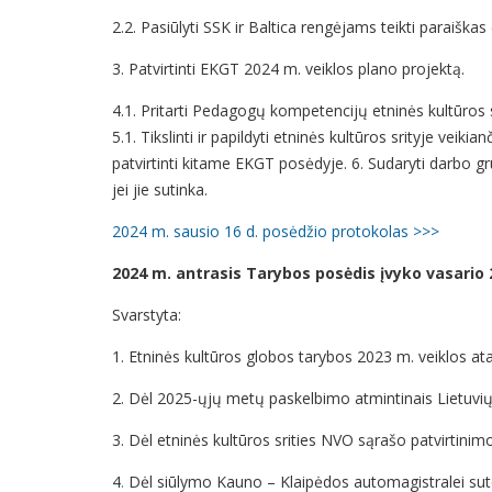
2.2. Pasiūlyti SSK ir Baltica rengėjams teikti paraišk
3. Patvirtinti EKGT 2024 m. veiklos plano projektą.
4.1. Pritarti Pedagogų kompetencijų etninės kultūros
5.1. Tikslinti ir papildyti etninės kultūros srityje vei
patvirtinti kitame EKGT posėdyje. 6. Sudaryti darbo g
jei jie sutinka.
2024 m. sausio 16 d. posėdžio protokolas >>>
2024 m. antrasis Tarybos posėdis įvyko vasario 2
Svarstyta:
1. Etninės kultūros globos tarybos 2023 m. veiklos ata
2. Dėl 2025-ųjų metų paskelbimo atmintinais Lietuvių
3. Dėl etninės kultūros srities NVO sąrašo patvirtinimo
4
.
Dėl siūlymo Kauno – Klaipėdos automagistralei sutei