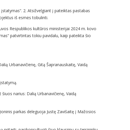
įstatymas“. 2. Atsižvelgiant į pateiktas pastabas
ojektus iš esmės tobulinti.
ietuvos Respublikos kultūros ministerijai 2024 m. kovo
as“ patvirtintas tokiu pavidalu, kaip pateikta šio
: Dalią Urbanavičienę, Gitą Šapranauskaitę, Vaidą
 įstatymą.
t šiuos narius: Dalią Urbanavičienę, Vaidą
ioninis parkas deleguoja Justę Zavišaitę į Mažosios
pritarti, pasikonsultuoti šiuo klausimu su teisininku