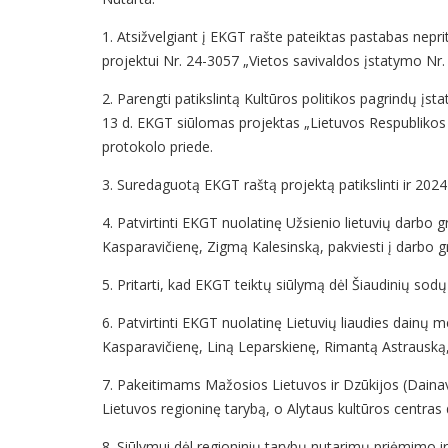
1. Atsižvelgiant į EKGT rašte pateiktas pastabas nepri
projektui Nr. 24-3057 „Vietos savivaldos įstatymo Nr. I
2. Parengti patikslintą Kultūros politikos pagrindų įst
13 d. EKGT siūlomas projektas „Lietuvos Respublikos Vi
protokolo priede.
3. Suredaguotą EKGT raštą projektą patikslinti ir 202
4. Patvirtinti EKGT nuolatinę Užsienio lietuvių darbo g
Kasparavičienę, Zigmą Kalesinską, pakviesti į darbo g
5. Pritarti, kad EKGT teiktų siūlymą dėl Šiaudinių sod
6. Patvirtinti EKGT nuolatinę Lietuvių liaudies dainų 
Kasparavičienę, Liną Leparskienę, Rimantą Astrauską
7. Pakeitimams Mažosios Lietuvos ir Dzūkijos (Dainav
Lietuvos regioninę tarybą, o Alytaus kultūros centras
8. Siūlymui dėl regioninių tarybų nutarimų priėmimo ir