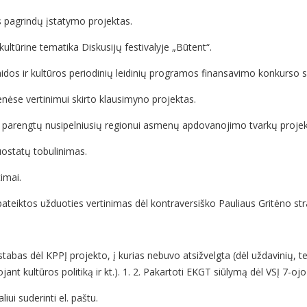
os pagrindų įstatymo projektas.
ultūrine tematika Diskusijų festivalyje „Būtent“.
idos ir kultūros periodinių leidinių programos finansavimo konkurso s
enėse vertinimui skirto klausimyno projektas.
bų parengtų nusipelniusių regionui asmenų apdovanojimo tvarkų projek
ostatų tobulinimas.
timai.
ui pateiktos užduoties vertinimas dėl kontraversiško Pauliaus Gritėno s
stabas dėl KPPĮ projekto, į kurias nebuvo atsižvelgta (dėl uždavinių, 
 kultūros politiką ir kt.). 1. 2. Pakartoti EKGT siūlymą dėl VSĮ 7-ojo
iui suderinti el. paštu.