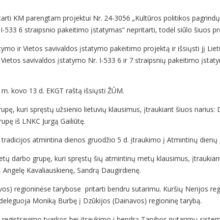
tarti KM parengtam projektui Nr. 24-3056 „Kultūros politikos pagrindų 
-533 6 straipsnio pakeitimo įstatymas“ nepritarti, todėl siūlo šiuos pr
atymo ir Vietos savivaldos įstatymo pakeitimo projektą ir išsiųsti jį L
etos savivaldos įstatymo Nr. I-533 6 ir 7 straipsnių pakeitimo įstatym
4 m. kovo 13 d. EKGT raštą išsiųsti ŽŪM.
rupę, kuri spręstų užsienio lietuvių klausimus, įtraukiant šiuos narius
rupę iš LNKC Jurgą Gailiūtę.
ų tradicijos atmintina dienos gruodžio 5 d. įtraukimo į Atmintinų dienų
metų darbo grupę, kuri spręstų šių atmintinų metų klausimus, įtraukian
, Angelę Kavaliauskienę, Sandrą Daugirdienę.
os) regioninėse tarybose pritarti bendru sutarimu. Kuršių Nerijos reg
 deleguoja Moniką Burbę į Dzūkijos (Dainavos) regioninę tarybą.
 registravimo tvarkos bei įtraukimo į bendrą Tarybos nutarimų sistemą 