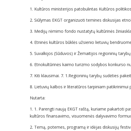
1. Kultūros ministerijos patobulintas Kultūros politik
2. Siūlymas EKGT organizuoti temines diskusijas etnok
3. Medijų rėmimo fondo nustatytų kultūrinės žiniaskla
4. Etninės kultūros būklės užsienio lietuvių bendruom
5. Suvalkijos (Sūduvos) ir Žemaitijos regioninių tary
6. Etnokultūrinės kaimo turizmo sodybos konkurso nu
7. Kiti klausimai. 7. 1.Regioninių tarybų sudėties pakei
8. Lietuvių kalbos ir literatūros tarpiniam patikrinim
Nutarta:
1. 1. Parengti naują EKGT raštą, kuriame pakartoti pa
kultūros finansavimo, visuomenės dalyvavimo formuojant
2. Temą, potemes, programą ir idėjas diskusijų festival