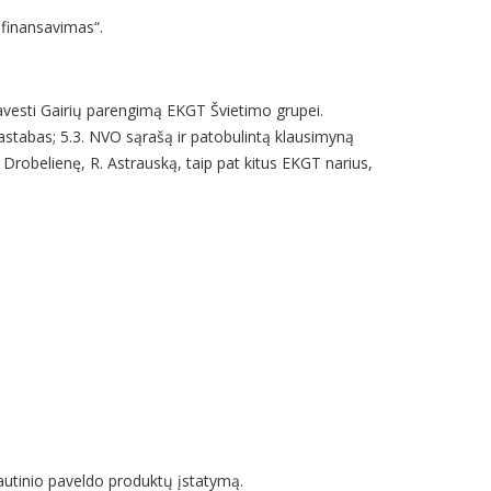
ų finansavimas“.
avesti Gairių parengimą EKGT Švietimo grupei.
s pastabas; 5.3. NVO sąrašą ir patobulintą klausimyną
Drobelienę, R. Astrauską, taip pat kitus EKGT narius,
Tautinio paveldo produktų įstatymą.