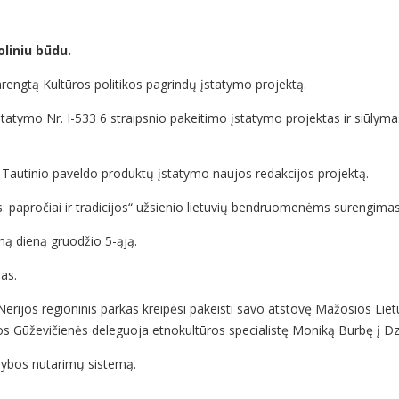
oliniu būdu.
parengtą Kultūros politikos pagrindų įstatymo projektą.
statymo Nr. I-533 6 straipsnio pakeitimo įstatymo projektas ir siūlymas
ą Tautinio paveldo produktų įstatymo naujos redakcijos projektą.
: papročiai ir tradicijos“ užsienio lietuvių bendruomenėms surengimas
iną dieną gruodžio 5-ąją.
as.
Nerijos regioninis parkas kreipėsi pakeisti savo atstovę Mažosios Liet
gitos Gūževičienės deleguoja etnokultūros specialistę Moniką Burbę į D
rybos nutarimų sistemą.