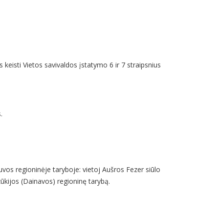
 keisti Vietos savivaldos įstatymo 6 ir 7 straipsnius
.
uvos regioninėje taryboje: vietoj Aušros Fezer siūlo
zūkijos (Dainavos) regioninę tarybą.