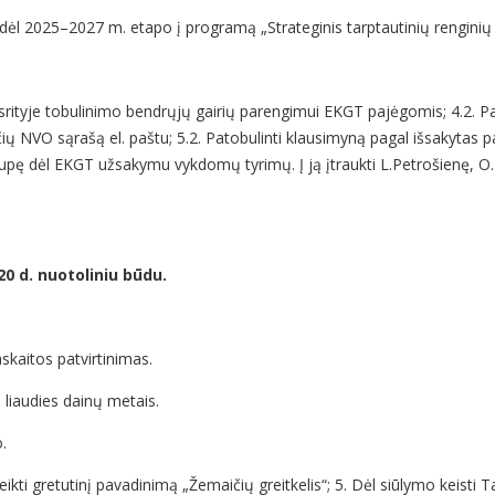
as dėl 2025–2027 m. etapo į programą „Strateginis tarptautinių rengini
 srityje tobulinimo bendrųjų gairių parengimui EKGT pajėgomis; 4.2. P
kiančių NVO sąrašą el. paštu; 5.2. Patobulinti klausimyną pagal išsakyta
rupę dėl EKGT užsakymu vykdomų tyrimų. Į ją įtraukti L.Petrošienę, O. 
0 d. nuotoliniu būdu.
skaitos patvirtinimas.
 liaudies dainų metais.
.
kti gretutinį pavadinimą „Žemaičių greitkelis“; 5. Dėl siūlymo keisti 