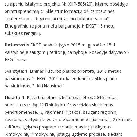
straipsniu įstatymo projektu Nr. XIIP-585(20), kitame posėdyje
priimti sprendimą. 5. Skleisti informaciją dėl tarptautinės
konferencijos „Regioniniai muzikinio folkloro tyrimai“,
Etnografinių regionų metų baigiamojo ir EKGT 15 metų
sukakties renginių.
Dešimtasis
EKGT posėdis įvyko 2015 m. gruodžio 15 d.
Valstybinėje saugomų teritorijų tarnyboje. Posėdyje dalyvavo 8
EKGT nariai.
Svarstyta: 1. Etninės kultūros plėtros prioritetų 2016 metais
patvirtinimas. 2. EKGT 2016 m. kalendorinio veiklos plano
patvirtinimas. 3. Kiti klausimai.
Nutarta: 1. Patvirtinti etninės kultūros plėtros 2016 metais
prioritetų sąrašą: 1) Etninės kultūros veiklos skatinimas
bendruomenėse, jų vaidmens ir įtakos, saugant regioninį
savitumą, vertybių suvokimo visuomenėje stiprinimas; 2) Etninės
kultūros ugdymo programų tobulinimas ir jų taikymas
ikimokyklinių ir mokyklinių įstaigų ugdymo procese, siekiant