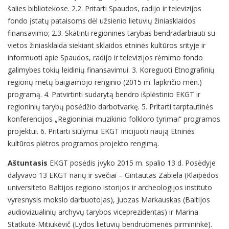
šalies bibliotekose. 2.2. Pritarti Spaudos, radijo ir televizijos
fondo įstatų pataisoms dėl užsienio lietuvių žiniasklaidos
finansavimo; 2.3. Skatinti regionines tarybas bendradarbiauti su
vietos žiniasklaida siekiant sklaidos etninės kultūros srityje ir
informuoti apie Spaudos, radijo ir televizijos rėmimo fondo
galimybes tokių leidinių finansavimui. 3. Koreguoti Etnografinių
regionų metų baigiamojo renginio (2015 m. lapkričio mėn.)
programą. 4. Patvirtinti sudarytą bendro išplėstinio EKGT ir
regioninių tarybų posėdžio darbotvarkę. 5. Pritarti tarptautinės
konferencijos „Regioniniai muzikinio folkloro tyrimai“ programos
projektui. 6. Pritarti siūlymui EKGT inicijuoti naują Etninės
kultūros plėtros programos projekto rengimą.
Aštuntasis
EKGT posėdis įvyko 2015 m. spalio 13 d. Posėdyje
dalyvavo 13 EKGT narių ir svečiai – Gintautas Zabiela (Klaipėdos
universiteto Baltijos regiono istorijos ir archeologijos instituto
vyresnysis mokslo darbuotojas), Juozas Markauskas (Baltijos
audiovizualinių archyvų tarybos viceprezidentas) ir Marina
Statkutė-Mitiukėvič (Lydos lietuvių bendruomenės pirmininkė).