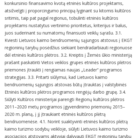
konkursinio finansavimo kvotą etninės kultūros projektams,
atsižvelgti į proporcingumo principą lyginant su kitomis kultūros
sritimis, taip pat pagal regionus, tobulinti etninės kultūros
projektams nustatytus vertinimo prioritetus, kriterijus ir balus,
juos suderinant su numatomų finansuoti veiklų sąrašu. 3.1.
Kviesti Lietuvos kaimo bendruomenių sąjungos atstovus į EKGT
regioninių tarybų posėdžius siekiant bendradarbiauti regionuose
dėl etninės kultūros plėtros. 3.2. Kreiptis į Žemės ūkio ministeriją
prašant paskatinti Vietos veiklos grupes etninės kultūros plėtros
priemones įtraukti į rengiamas naujas „Leader“ programos
strategijas. 3.3. Pritarti siūlymui, kad Lietuvos kaimo
bendruomenių sąjungos atstovas būtų įtrauktas į valstybinės
Etninės kultūros plėtros programos rengėjų darbo grupę. 3.4.
Siūlyti Kultūros ministerijai parengti Regionų kultūros plėtros
2011–2020 metų programos įgyvendinimo priemonių 2015–
2020 m. planą, į jį įtraukiant etninės kultūros plėtrą
bendruomenėse. 4.1. Norint suaktyvinti etninės kultūros plėtrą
kaimo turizmo sodybų veikloje, siūlyti Lietuvos kaimo turizmo
asociacijos atstovams aktyviai dalyvauti EKGT regioninių tarybų