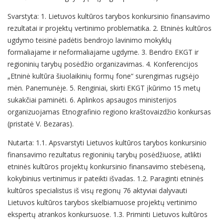
Svarstyta: 1. Lietuvos kultūros tarybos konkursinio finansavimo
rezultatai ir projektų vertinimo problematika. 2. Etninės kultūros
ugdymo teisinė padėtis bendrojo lavinimo mokyklų
formaliajame ir neformaliajame ugdyme. 3. Bendro EKGT ir
regioninių tarybų posėdžio organizavimas. 4. Konferencijos
„Etninė kultūra šiuolaikinių formų fone“ surengimas rugsėjo
mėn. Panemunėje. 5. Renginiai, skirti EKGT įkūrimo 15 metų
sukakčiai paminėti. 6. Aplinkos apsaugos ministerijos
organizuojamas Etnografinio regiono kraštovaizdžio konkursas
(pristatė V. Bezaras).
Nutarta: 1.1. Apsvarstyti Lietuvos kultūros tarybos konkursinio
finansavimo rezultatus regioninių tarybų posėdžiuose, atlikti
etninės kultūros projektų konkursinio finansavimo stebėseną,
kokybinius vertinimus ir pateikti išvadas. 1.2. Paraginti etninės
kultūros specialistus iš visų regionų 76 aktyviai dalyvauti
Lietuvos kultūros tarybos skelbiamuose projektų vertinimo
ekspertų atrankos konkursuose. 1.3. Priminti Lietuvos kultūros