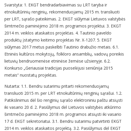
Svarstyta: 1. EKGT bendradarbiavimas su LRT taryba ir
etnokultūrinių renginių, rekomenduojamų 2015 m. transliuoti
per LRT, sąrašo pateikimas. 2. EKGT siūlymai Lietuvos valstybės
šimtmečio paminėjimo 2018 m. programos projektui. 3. EKGT
2014 m. veiklos ataskaitos projektas. 4. Tautinio paveldo
produktų įstatymo keitimo projektas Nr. X-1207. 5. EKGT
siūlymas 2017 metus paskelbti Tautinio drabužio metais. 6.1.
Etninės kultūros mokytojų, folkloro ansamblių, vadovų poreikis
lietuvių bendruomenėse etninėse žemėse užsienyje. 6.2.
Konkurso „Geriausiai tradicijas puoselėjusi seniūnija 2015
metais“ nuostatų projektas.
Nutarta: 1.1. Bendru sutarimu pritarti rekomenduojamų
transliuoti 2015 m. per LRT etnokultūrinių renginių sąrašui. 1.2.
Patikslinimus dėl šio renginių sąrašo elektroniniu paštu atsiųsti
iki vasario 20 d. 2. Pasiūlymus dėl Lietuvos valstybės atkūrimo
šimtmečio paminėjimo 2018 m. programos atsiųsti iki vasario
17 d. EKGT sekretoriatui. 3.1. Bendru sutarimu patvirtinti EKGT
2014 m. veiklos ataskaitos projektą. 3.2. Pasiūlymus dėl EKGT