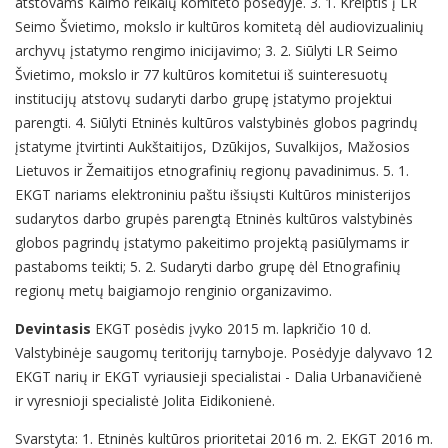
atstovams Kaimo reikalų komiteto posėdyje. 3. 1. Kreiptis į LR
Seimo Švietimo, mokslo ir kultūros komitetą dėl audiovizualinių
archyvų įstatymo rengimo inicijavimo; 3. 2. Siūlyti LR Seimo
Švietimo, mokslo ir 77 kultūros komitetui iš suinteresuotų
institucijų atstovų sudaryti darbo grupę įstatymo projektui
parengti. 4. Siūlyti Etninės kultūros valstybinės globos pagrindų
įstatyme įtvirtinti Aukštaitijos, Dzūkijos, Suvalkijos, Mažosios
Lietuvos ir Žemaitijos etnografinių regionų pavadinimus. 5. 1.
EKGT nariams elektroniniu paštu išsiųsti Kultūros ministerijos
sudarytos darbo grupės parengtą Etninės kultūros valstybinės
globos pagrindų įstatymo pakeitimo projektą pasiūlymams ir
pastaboms teikti; 5. 2. Sudaryti darbo grupę dėl Etnografinių
regionų metų baigiamojo renginio organizavimo.
Devintasis
EKGT posėdis įvyko 2015 m. lapkričio 10 d.
Valstybinėje saugomų teritorijų tarnyboje. Posėdyje dalyvavo 12
EKGT narių ir EKGT vyriausieji specialistai - Dalia Urbanavičienė
ir vyresnioji specialistė Jolita Eidikonienė.
Svarstyta: 1. Etninės kultūros prioritetai 2016 m. 2. EKGT 2016 m.