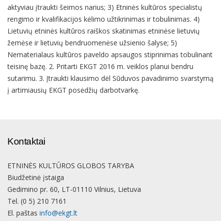
aktyviau įtraukti šeimos narius; 3) Etninės kultūros specialistų
rengimo ir kvalifikacijos kėlimo užtikrinimas ir tobulinimas. 4)
Lietuvių etninės kultūros raiškos skatinimas etninėse lietuvių
žemėse ir lietuvių bendruomenėse užsienio šalyse; 5)
Nematerialaus kultūros paveldo apsaugos stiprinimas tobulinant
teisinę bazę. 2. Pritarti EKGT 2016 m. veiklos planui bendru
sutarimu. 3. Įtraukti klausimo dėl Sūduvos pavadinimo svarstymą
į artimiausių EKGT posėdžių darbotvarkę.
Kontaktai
ETNINĖS KULTŪROS GLOBOS TARYBA
Biudžetinė įstaiga
Gedimino pr. 60, LT-01110 Vilnius, Lietuva
Tel. (0 5) 210 7161
El. paštas
info@ekgt.lt