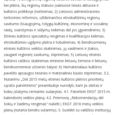
bei plėtra, šių regionų statuso įvairiuose teisės aktuose ir
kultūros politikoje įtvirtinimas; 2) Lietuvos administracinės
teritorinės reformos, užtikrinančios etnokultūrinių regionų
savitumo išsaugojimą, tolygią kultūrinę, ekonominę ir socialinę
raidą, svarstymas ir siūlymų teikimas dėl jos įgyvendinimo; 3)
Etninės kultūros specialistų rengimas ir kvalifikacijos kėlimas,
etnokultūrinio ugdymo plėtra ir tobulinimas; 4) Bendruomenių
etninės kultūros veiklos skatinimas, jų vaidmens ir įtakos,
saugant regioninį savitumą, stiprinimas; 5) Lietuvių etninės
kultūros raiškos skatinimas etninėse lietuvių žemėse ir lietuvių
bendruomenėse užsienio šalyse; 6) Nematerialaus kultūros
paveldo apsaugos teisinės ir materialinės bazės stiprinimas. 3.2.
Nutarimo „Dėl 2015 metų etninės kultūros plėtros prioritetų
sąrašo patvirtinimo“ preambulėje nurodyti, kam jis skirtas ir
kokiu įstatymu remiantis sudarytas. 4.1. Patvirtinti EKGT 2015 m.
kalendorinį veiklos planą; 4.2. Priemonę „Rekomendacijų dėl
šokių ir žaidimų rengimas“ nukelti į EKGT 2016 metų veiklos
planą (nutarta bendru sutarimu). 5. Susitikti su valdžios institucijų