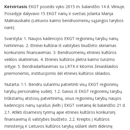
Ketvirtasis
EKGT posėdis vyko 2015 m. balandžio 14 d. Vilniuje.
Posėdyje dalyvavo 15 EKGT narių ir svečias Jolanta Marija
Malinauskaitė (Lietuvos kaimo bendruomenių sąjungos tarybos
narė).
Svarstyta: 1. Naujos kadencijos EKGT regioninių tarybų narių
tvirtinimas. 2. Etninei kultūrai iš valstybės biudžeto skiriamas
konkursinis finansavimas. 3. Bendruomenių etninės kultūros
veiklos skatinimas. 4. Etninės kultūros plėtra kaimo turizmo
srityje. 5. Bendradarbiavimas su LRTK ir kitomis žiniasklaidos
priemonėmis, institucijomis dėl etninės kultūros sklaidos.
Nutarta: 1.1. Bendru sutarimu patvirtinti visų EKGT regioninių
tarybų personalinę sudėtį. 1.2. Gavus iš EKGT regioninių tarybų
trūkstamų atstovų patvirtinimą, visus regioninių tarybų naujos
kadencijos narių sąrašus įkelti į EKGT svetainę iki balandžio 21 d.
2.1. Atlikti išsamesnį tyrimą apie etninės kultūros konkursinį
finansavimą iš valstybės biudžeto. 2.2. Kreiptis į Kultūros
ministeriją ir Lietuvos kultūros tarybą siūlant skirti didesnę