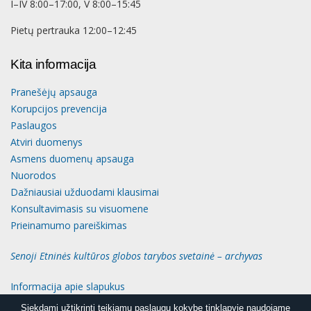
I–IV 8:00–17:00, V 8:00–15:45
Pietų pertrauka 12:00–12:45
Kita informacija
Pranešėjų apsauga
Korupcijos prevencija
Paslaugos
Atviri duomenys
Asmens duomenų apsauga
Nuorodos
Dažniausiai užduodami klausimai
Konsultavimasis su visuomene
Prieinamumo pareiškimas
Senoji Etninės kultūros globos tarybos svetainė – archyvas
Informacija apie slapukus
Siekdami užtikrinti teikiamų paslaugų kokybę tinklapyje naudojame
Siekdami užtikrinti teikiamų paslaugų kokybę tinklapyje naudojame