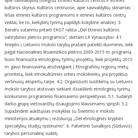
apie savivaldybių įsteigtus Etninės kultūros centrus ir etninės
kultūros skyrius Kultūros centruose, apie savivaldybių skiriamas
lėšas etninės kultūros programoms ir etninės kultūros centrų
veiklai, be to, kiekybinį tyrimą papildyti kokybine analize). 3.
Bendru sutarimu pritarti EKGT raštui „Dėl Etninės kultūros
valstybinės plėtros programos“, skirtam LR Vyriausybei. 4.1.
Kreiptis į Lietuvos mokslo tarybą prašant pateikti duomenis, kiek
pagal Nacionalinės lituanistikos plėtros 2009-2015 m. programą
buvo finansuota etnologinių tyrimų projektų, kiek projektų 2015
m. gavo finansavimą atsižvelgiant į Etnografinių regionų metų
prioritetą, kiek etnokultūrinės srities mokslininkų yra projektus
vertinusių ekspertų tarpe. 4.2. Organizuoti susitikimą su Lietuvos
mokslo tarybos atstovais siekiant išsiaiškinti etnologinių tyrimų
konkursinio programinio finansavimo perspektyvas. 5.1. Sudaryti
darbo grupę vietovardžių išsaugojimo klausimams spręsti. 5.2.
Supažindinti aukštąsias mokyklas su Švietimo ir mokslo
ministerijos atsakymu į rezoliuciją „Dėl etnologinės krypties
specialybių studijų tęstinumo“. 6. Patvirtinti Suvalkijos (Sūduvos)
tarybos personalinę sudėtį.