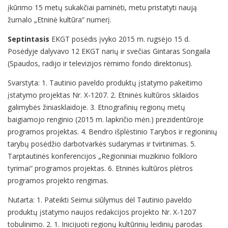
įkūrimo 15 metų sukakčiai paminėti, metu pristatyti naują
žurnalo „Etninė kultūra“ numerį.
Septintasis
EKGT posėdis įvyko 2015 m. rugsėjo 15 d.
Posėdyje dalyvavo 12 EKGT narių ir svečias Gintaras Songaila
(Spaudos, radijo ir televizijos rėmimo fondo direktorius).
Svarstyta: 1. Tautinio paveldo produktų įstatymo pakeitimo
įstatymo projektas Nr. X-1207. 2. Etninės kultūros sklaidos
galimybės žiniasklaidoje. 3. Etnografinių regionų metų
baigiamojo renginio (2015 m. lapkričio mėn.) prezidentūroje
programos projektas. 4. Bendro išplėstinio Tarybos ir regioninių
tarybų posėdžio darbotvarkės sudarymas ir tvirtinimas. 5.
Tarptautinės konferencijos „Regioniniai muzikinio folkloro
tyrimai“ programos projektas. 6. Etninės kultūros plėtros
programos projekto rengimas.
Nutarta: 1. Pateikti Seimui siūlymus dėl Tautinio paveldo
produktų įstatymo naujos redakcijos projekto Nr. X-1207
tobulinimo. 2. 1. Inicijuoti regionų kultūrinių leidinių parodas