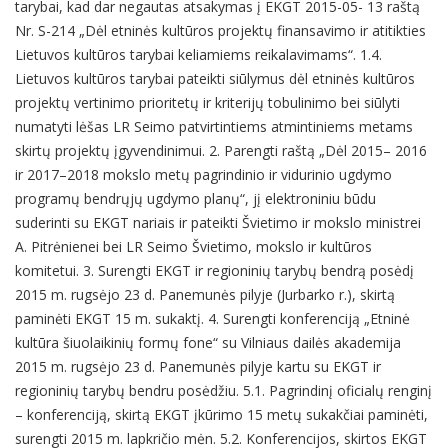
tarybai, kad dar negautas atsakymas į EKGT 2015-05- 13 raštą
Nr. S-214 „Dėl etninės kultūros projektų finansavimo ir atitikties
Lietuvos kultūros tarybai keliamiems reikalavimams“. 1.4.
Lietuvos kultūros tarybai pateikti siūlymus dėl etninės kultūros
projektų vertinimo prioritetų ir kriterijų tobulinimo bei siūlyti
numatyti lėšas LR Seimo patvirtintiems atmintiniems metams
skirtų projektų įgyvendinimui. 2. Parengti raštą „Dėl 2015– 2016
ir 2017–2018 mokslo metų pagrindinio ir vidurinio ugdymo
programų bendrųjų ugdymo planų“, jį elektroniniu būdu
suderinti su EKGT nariais ir pateikti Švietimo ir mokslo ministrei
A. Pitrėnienei bei LR Seimo Švietimo, mokslo ir kultūros
komitetui. 3. Surengti EKGT ir regioninių tarybų bendrą posėdį
2015 m. rugsėjo 23 d. Panemunės pilyje (Jurbarko r.), skirtą
paminėti EKGT 15 m. sukaktį. 4. Surengti konferenciją „Etninė
kultūra šiuolaikinių formų fone“ su Vilniaus dailės akademija
2015 m. rugsėjo 23 d. Panemunės pilyje kartu su EKGT ir
regioninių tarybų bendru posėdžiu. 5.1. Pagrindinį oficialų renginį
– konferenciją, skirtą EKGT įkūrimo 15 metų sukakčiai paminėti,
surengti 2015 m. lapkričio mėn. 5.2. Konferencijos, skirtos EKGT