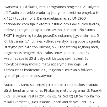
Svarstyta: 1. Piliakalnių metų programos rengimas. 2. Siūlymai
dėl Tautinio paveldo produktų įstatymo pakeitimo projekto Nr.
X-1207 tobulinimo. 3. Bendradarbiavimas su UNESCO
nacionaline komisija ir kitomis institucijomis dėl audiovizualinių
archyvų įstatymo projekto inicijavimo. 4. Bendro išplėstinio
EKGT ir regioninių tarybų posėdžio nutarimų įgyvendinimas. 5.
Kiti klausimai: 5.1. Etninės kultūros valstybinės globos pagrindų
įstatymo projekto tobulinimas; 5.2. Etnografinių regionų metų
baigiamasis renginys; 5.3. Lydos lietuvių bendruomenės
kvietimas spalio 25 d. dalyvauti Lietuvių sekmadieninės
mokyklos naujų mokslo metų atidarymo šventėje; 5.4.
Tarptautinės konferencijos „Regioniniai muzikinio folkloro
tyrimai“ programos pristatymas.
Nutarta: 1. Kartu su Lietuvių literatūros ir tautosakos institutu
siūlyti bendras priemones Piliakalnių metų programai. 2. Pateikti
EKGT siūlymus (raštas 2015-09-22 Nr. S-272) LR Seimo Kaimo
reikalų komitetui, juos išsamiau paaiškinti dalyvaujant EKGT