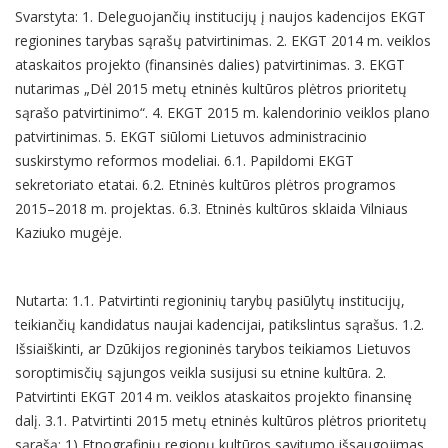
Svarstyta: 1. Deleguojančių institucijų į naujos kadencijos EKGT
regionines tarybas sąrašų patvirtinimas. 2. EKGT 2014 m. veiklos
ataskaitos projekto (finansinės dalies) patvirtinimas. 3. EKGT
nutarimas „Dėl 2015 metų etninės kultūros plėtros prioritetų
sąrašo patvirtinimo“. 4. EKGT 2015 m. kalendorinio veiklos plano
patvirtinimas. 5. EKGT siūlomi Lietuvos administracinio
suskirstymo reformos modeliai. 6.1. Papildomi EKGT
sekretoriato etatai. 6.2. Etninės kultūros plėtros programos
2015–2018 m. projektas. 6.3. Etninės kultūros sklaida Vilniaus
Kaziuko mugėje.
Nutarta: 1.1. Patvirtinti regioninių tarybų pasiūlytų institucijų,
teikiančių kandidatus naujai kadencijai, patikslintus sąrašus. 1.2.
Išsiaiškinti, ar Dzūkijos regioninės tarybos teikiamos Lietuvos
soroptimisčių sąjungos veikla susijusi su etnine kultūra. 2.
Patvirtinti EKGT 2014 m. veiklos ataskaitos projekto finansinę
dalį. 3.1. Patvirtinti 2015 metų etninės kultūros plėtros prioritetų
sąrašą: 1) Etnografinių regionų kultūros savitumo išsaugojimas