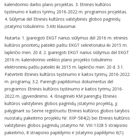
kalendorinio darbo plano projektas. 3. Etninės kultūros
tęstinumo ir kaitos tyrimų 2016-2022 m. programos projektas.
4. Siūlymai dėl Etninės kultūros valstybinės globos pagrindų
įstatymo tobulinimo. 5.Kiti klausimai.
Nutarta: 1. Įpareigoti EKGT narius siūlymus dėl 2016 m. etninės
kultūros prioritetų pateikti paštu EKGT sekretoriatui iki 2015 m.
lapkričio mėn. 20 d. 2. Įpareigoti EKGT narius siūlymus dėl EKGT
2016 m. kalendorinio veiklos plano projekto tobulinimo
elektroniniu paštu pateikti iki 2015 m. lapkričio mėn. 20 d. 3.1.
Patvirtinti Etninės kultūros tęstinumo ir kaitos tyrimų 2016-2022
m. programą; 3.2. Parengti papildomus dokumentus dėl
programos Etninės kultūros tęstinumo ir kaitos tyrimų 2016-
2022 m. įgyvendinimo. 4. Išnagrinėti KM parengtą Etninės
kultūros valstybinės globos pagrindų įstatymo projektą, jį
palyginant su Seime registruotu Etninės kultūros globos tarybos
nuostatų pakeitimo projektu Nr. XIIP-584(2) bei Etninės kultūros
valstybinės globos pagrindų įstatymo Nr. VIII-1328 5 straipsnio
pakeitimo, 8 straipsnio papildymo ir Įstatymo papildymo 6(1)