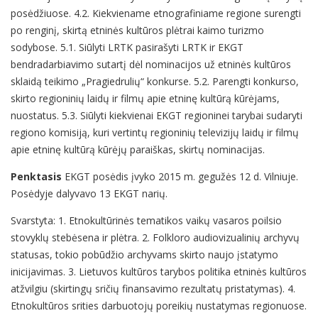
posėdžiuose. 4.2. Kiekviename etnografiniame regione surengti
po renginį, skirtą etninės kultūros plėtrai kaimo turizmo
sodybose. 5.1. Siūlyti LRTK pasirašyti LRTK ir EKGT
bendradarbiavimo sutartį dėl nominacijos už etninės kultūros
sklaidą teikimo „Pragiedrulių“ konkurse. 5.2. Parengti konkurso,
skirto regioninių laidų ir filmų apie etninę kultūrą kūrėjams,
nuostatus. 5.3. Siūlyti kiekvienai EKGT regioninei tarybai sudaryti
regiono komisiją, kuri vertintų regioninių televizijų laidų ir filmų
apie etninę kultūrą kūrėjų paraiškas, skirtų nominacijas.
Penktasis
EKGT posėdis įvyko 2015 m. gegužės 12 d. Vilniuje.
Posėdyje dalyvavo 13 EKGT narių.
Svarstyta: 1. Etnokultūrinės tematikos vaikų vasaros poilsio
stovyklų stebėsena ir plėtra. 2. Folkloro audiovizualinių archyvų
statusas, tokio pobūdžio archyvams skirto naujo įstatymo
inicijavimas. 3. Lietuvos kultūros tarybos politika etninės kultūros
atžvilgiu (skirtingų sričių finansavimo rezultatų pristatymas). 4.
Etnokultūros srities darbuotojų poreikių nustatymas regionuose.