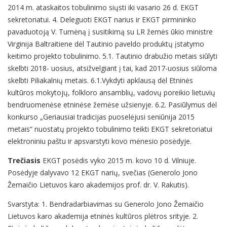
2014 m. ataskaitos tobulinimo siųsti iki vasario 26 d. EKGT
sekretoriatui. 4. Deleguoti EKGT narius ir EKGT pirmininko
pavaduotoją V. Tumėną į susitikimą su LR žemės ūkio ministre
Virginija Baltraitiene dėl Tautinio paveldo produktų įstatymo
keitimo projekto tobulinimo. 5.1. Tautinio drabužio metais siūlyti
skelbti 2018- uosius, atsižvelgiant į tai, kad 2017-uosius siūloma
skelbti Piliakalnių metais. 6.1.Vykdyti apklausą dėl Etninės
kultūros mokytojų, folkloro ansamblių, vadovų poreikio lietuvių
bendruomenėse etninėse žemėse užsienyje. 6.2. Pasiūlymus dėl
konkurso „Geriausiai tradicijas puoselėjusi seniūnija 2015
metais“ nuostatų projekto tobulinimo teikti EKGT sekretoriatui
elektroniniu paštu ir apsvarstyti kovo mėnesio posėdyje.
Trečiasis
EKGT posėdis vyko 2015 m. kovo 10 d. Vilniuje.
Posėdyje dalyvavo 12 EKGT narių, svečias (Generolo Jono
Žemaičio Lietuvos karo akademijos prof. dr. V. Rakutis).
Svarstyta: 1. Bendradarbiavimas su Generolo Jono Žemaičio
Lietuvos karo akademija etninės kultūros plėtros srityje. 2.