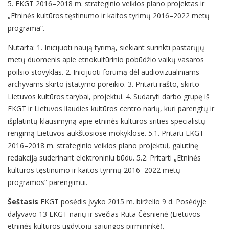
5. EKGT 2016–2018 m. strateginio veiklos plano projektas ir
„Etninės kultūros tęstinumo ir kaitos tyrimų 2016–2022 metų
programa“.
Nutarta: 1. Inicijuoti naują tyrimą, siekiant surinkti pastarųjų
metų duomenis apie etnokultūrinio pobūdžio vaikų vasaros
poilsio stovyklas. 2. Inicijuoti forumą dėl audiovizualiniams
archyvams skirto įstatymo poreikio. 3. Pritarti rašto, skirto
Lietuvos kultūros tarybai, projektui. 4. Sudaryti darbo grupę iš
EKGT ir Lietuvos liaudies kultūros centro narių, kuri parengtų ir
išplatintų klausimyną apie etninės kultūros srities specialistų
rengimą Lietuvos aukštosiose mokyklose. 5.1. Pritarti EKGT
2016–2018 m. strateginio veiklos plano projektui, galutinę
redakciją suderinant elektroniniu būdu. 5.2. Pritarti „Etninės
kultūros tęstinumo ir kaitos tyrimų 2016–2022 metų
programos“ parengimui.
Šeštasis
EKGT posėdis įvyko 2015 m. birželio 9 d. Posėdyje
dalyvavo 13 EKGT narių ir svečias Rūta Čėsnienė (Lietuvos
etninės kultūros ugdytojų sąjungos pirmininkė).