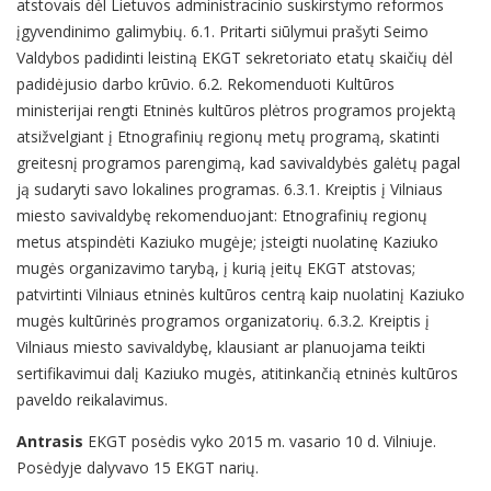
atstovais dėl Lietuvos administracinio suskirstymo reformos
įgyvendinimo galimybių. 6.1. Pritarti siūlymui prašyti Seimo
Valdybos padidinti leistiną EKGT sekretoriato etatų skaičių dėl
padidėjusio darbo krūvio. 6.2. Rekomenduoti Kultūros
ministerijai rengti Etninės kultūros plėtros programos projektą
atsižvelgiant į Etnografinių regionų metų programą, skatinti
greitesnį programos parengimą, kad savivaldybės galėtų pagal
ją sudaryti savo lokalines programas. 6.3.1. Kreiptis į Vilniaus
miesto savivaldybę rekomenduojant: Etnografinių regionų
metus atspindėti Kaziuko mugėje; įsteigti nuolatinę Kaziuko
mugės organizavimo tarybą, į kurią įeitų EKGT atstovas;
patvirtinti Vilniaus etninės kultūros centrą kaip nuolatinį Kaziuko
mugės kultūrinės programos organizatorių. 6.3.2. Kreiptis į
Vilniaus miesto savivaldybę, klausiant ar planuojama teikti
sertifikavimui dalį Kaziuko mugės, atitinkančią etninės kultūros
paveldo reikalavimus.
Antrasis
EKGT posėdis vyko 2015 m. vasario 10 d. Vilniuje.
Posėdyje dalyvavo 15 EKGT narių.