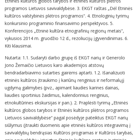
Etninės kultūros globos tarybos ir etninės kultūros plėtros
programos Lietuvos savivaldybėse. 3. EKGT raštas „Dėl Etninės
kultūros valstybinės plėtros programos“. 4. Etnologinių tyrimų
konkursinio programinio finansavimo perspektyvos. 5.
Konferencijos „Etninė kultūra etnografinių regionų metais“,
vykusios 2014 m. gruodžio 12 d., rezoliucijų įgyvendinimas. 6.
Kiti klausimai.
Nutarta: 1.1. Sudaryti darbo grupę iš EKGT narių ir Generolo
Jono Žemaičio Lietuvos karo akademijos atstovų
bendradarbiavimo sutarties gairėms aptarti. 1.2. Išanalizuoti
etninės kultūros įtraukimo į kariūnų renginius ir neformalųjį
ugdymą galimybes (pvz., apimant liaudies karines dainas,
liaudies sportinius žaidimus, kalendorinius renginius,
etnokultūrines ekskursijas ir pan.). 2. Praplėsti tyrimą „Etninės
kultūros globos tarybos ir Etninės kultūros plėtros programos
Lietuvos savivaldybėse“ pagal posėdyje pateiktus EKGT narių
siūlymus (įtraukti duomenis apie etninės kultūros integravimą į
savivaldybių bendrąsias Kultūros programas ir Kultūros tarybas,