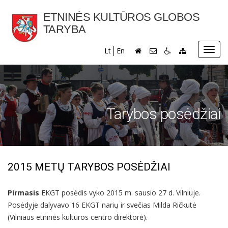
ETNINĖS KULTŪROS GLOBOS
TARYBA
Toggl
Lt
En
navig
Tarybos posėdžiai
2015 METŲ TARYBOS POSĖDŽIAI
Pirmasis
EKGT posėdis vyko 2015 m. sausio 27 d. Vilniuje.
Posėdyje dalyvavo 16 EKGT narių ir svečias Milda Ričkutė
(Vilniaus etninės kultūros centro direktorė).