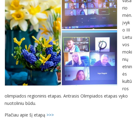
vasa
rio
mėn.
įvyk
o III
Lietu
vos
moki
nių
etnin
ės
kultū
ros
olimpiados regioninis etapas. Antrasis Olimpiados etapas vyko
nuotoliniu būdu.
Plačiau apie šį etapą
>>>