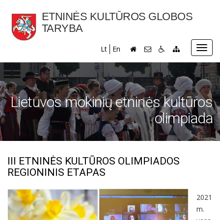
ETNINĖS KULTŪROS GLOBOS
TARYBA
Toggl
Lt
En
navig
Lietuvos mokinių etninės kultūros
olimpiada
III ETNINĖS KULTŪROS OLIMPIADOS
REGIONINIS ETAPAS
2021
m.