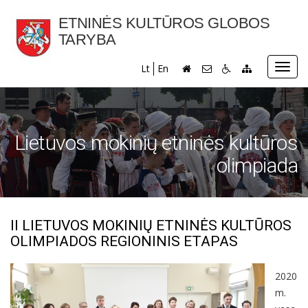
ETNINĖS KULTŪROS GLOBOS
TARYBA
Toggl
Lt
En
navig
Lietuvos mokinių etninės kultūros
olimpiada
II LIETUVOS MOKINIŲ ETNINĖS KULTŪROS
OLIMPIADOS REGIONINIS ETAPAS
2020
m.