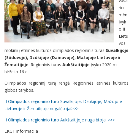
vasa
rio
mėn.
įvyk
o II
Lietu
vos
mokinių etninės kultūros olimpiados regioninis turas
Suvalkijoje
(Sūduvoje), Dzūkijoje (Dainavoje), Mažojoje Lietuvoje
ir
Žemaitijoje
. Regioninis turas
Aukštaitijoje
įvyko 2020 m.
birželio 16 d.
Olimpiados regioninį turą rengė Regioninės etninės kultūros
globos tarybos.
II Olimpiados regioninio turo Suvalkijoje, Dzūkijoje, Mažojoje
Lietuvoje ir Žemaitijoje nugalėtojai>>>
II Olimpiados regioninio turo Aukštaitijoje nugalėtojai >>>
EKGT informacija