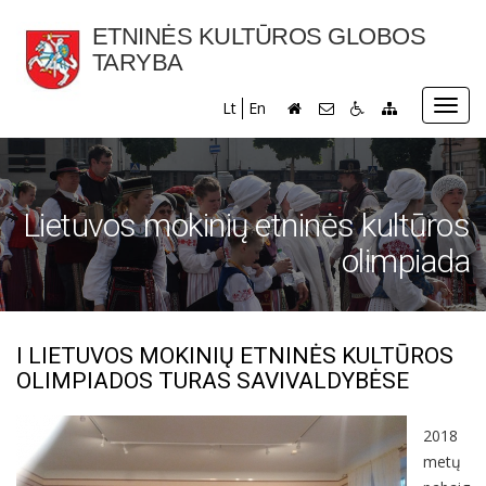
ETNINĖS KULTŪROS GLOBOS
TARYBA
Toggl
Lt
En
navig
Lietuvos mokinių etninės kultūros
olimpiada
I LIETUVOS MOKINIŲ ETNINĖS KULTŪROS
OLIMPIADOS TURAS SAVIVALDYBĖSE
2018
metų