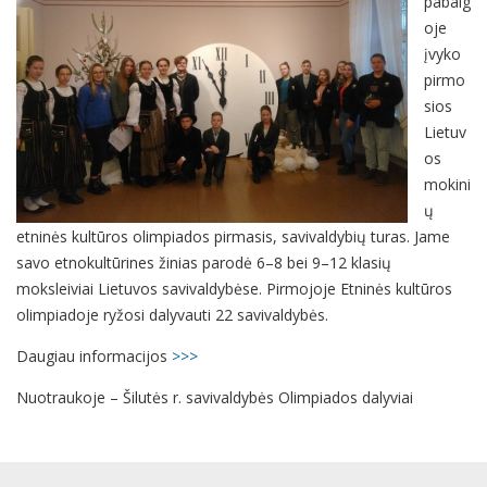
pabaig
oje
įvyko
pirmo
sios
Lietuv
os
mokini
ų
etninės kultūros olimpiados pirmasis, savivaldybių turas. Jame
savo etnokultūrines žinias parodė 6–8 bei 9–12 klasių
moksleiviai Lietuvos savivaldybėse. Pirmojoje Etninės kultūros
olimpiadoje ryžosi dalyvauti 22 savivaldybės.
Daugiau informacijos
>>>
Nuotraukoje – Šilutės r. savivaldybės Olimpiados dalyviai