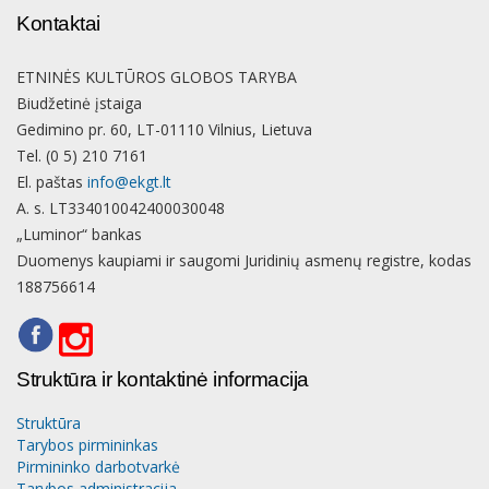
Kontaktai
ETNINĖS KULTŪROS GLOBOS TARYBA
Biudžetinė įstaiga
Gedimino pr. 60, LT-01110 Vilnius, Lietuva
Tel. (0 5) 210 7161
El. paštas
info@ekgt.lt
A. s. LT334010042400030048
„Luminor“ bankas
Duomenys kaupiami ir saugomi Juridinių asmenų registre, kodas
188756614
Struktūra ir kontaktinė informacija
Struktūra
Tarybos pirmininkas
Pirmininko darbotvarkė
Tarybos administracija