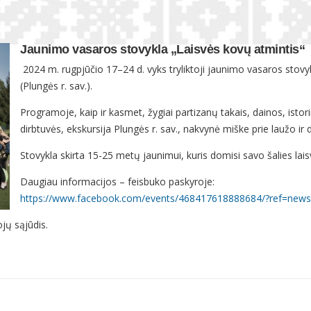
Jaunimo vasaros stovykla „Laisvės kovų atmintis“
2024 m. rugpjūčio 17–24 d. vyks tryliktoji jaunimo vasaros stovyk
(Plungės r. sav.).
Programoje, kaip ir kasmet, žygiai partizanų takais, dainos, isto
dirbtuvės, ekskursija Plungės r. sav., nakvynė miške prie laužo ir 
Stovykla skirta 15-25 metų jaunimui, kuris domisi savo šalies lais
Daugiau informacijos – feisbuko paskyroje:
https://www.facebook.com/events/468417618888684/?ref=news
jų sąjūdis.