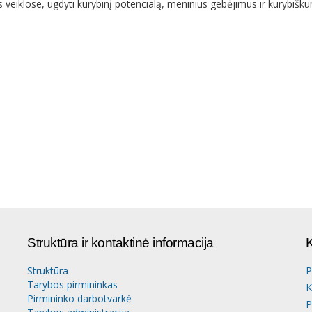
s veiklose, ugdyti kūrybinį potencialą, meninius gebėjimus ir kūrybiškum
Struktūra ir kontaktinė informacija
K
Struktūra
P
Tarybos pirmininkas
K
Pirmininko darbotvarkė
P