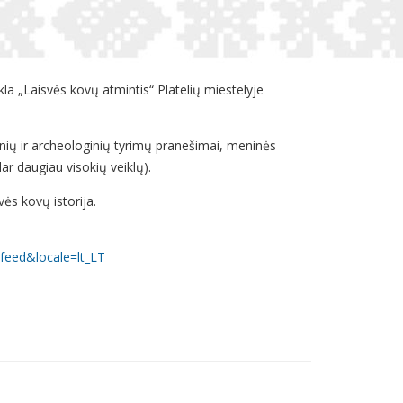
la „Laisvės kovų atmintis“ Platelių miestelyje
rinių ir archeologinių tyrimų pranešimai, meninės
dar daugiau visokių veiklų).
vės kovų istorija.
feed&locale=lt_LT