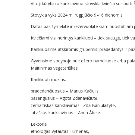
VI-oji kūrybinio kankliavimo stovykla kviečia susiburti Ž
Stovykla vyks 2024 m. rugpjūčio 9–16 dienomis.
Datas pasižymėkite ir rezervuokite šiam nuostabiam po
Kviečiami visi norintys kankliuoti – tiek suaugę, tiek va
Kankliuosime atskiromis grupėmis: pradedantys ir paže
Gyvensime sodyboje prie ežero nameliuose arba pala
Maitinimas vegetariškas.
Kankliuoti mokins:
pradedančiuosius – Marius Kačiulis,
pažengusius – Agota Zdanavičiūtė,
žemaitiškas kankliavimas –Zita Baniulaitytė,
latviškas kankliavimas – Anda Ābele.
Lektoriai:
etnologas Vytautas Tumėnas,