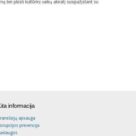
ą bei plėsti kultūrinį vaikų akiratį susipažįstant su
ita informacija
ranešėjų apsauga
orupcijos prevencija
aslaugos