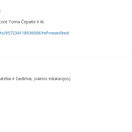
.
torė Toma Čepaitė ir kt.
nts/957234118936006?ref=newsfeed
rateliai ir žaidimai, įvairios edukacijos)