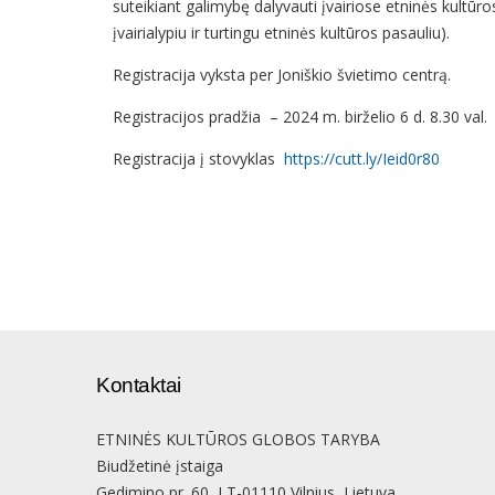
suteikiant galimybę dalyvauti įvairiose etninės kultūro
įvairialypiu ir turtingu etninės kultūros pasauliu).
Registracija vyksta per Joniškio švietimo centrą.
Registracijos pradžia – 2024 m. birželio 6 d. 8.30 val.
Registracija į stovyklas
https://cutt.ly/Ieid0r80
Kontaktai
ETNINĖS KULTŪROS GLOBOS TARYBA
Biudžetinė įstaiga
Gedimino pr. 60, LT-01110 Vilnius, Lietuva