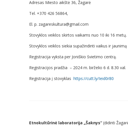
Adresas Miesto aikštė 36, Žagarė
Tel. +370 426 56864,
El. p. zagareskultura@gmail.com
Stovyklos veiklos skirtos vaikams nuo 10 iki 16 metų.
Stovyklos veiklos siekia supažindinti vaikus ir jaunimą
Registracija vyksta per Joniškio švietimo centrą.
Registracijos pradžia – 2024 m. birželio 6 d. 8.30 val.
Registracija į stovyklas
https://cutt.ly/Ieid0r80
Etnokultūrinė laboratorija „Šaknys“
(didinti Žagar