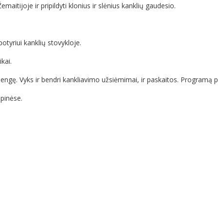
emaitijoje ir pripildyti klonius ir slėnius kanklių gaudesio.
tyriui kanklių stovykloje.
ikai.
ngę. Vyks ir bendri kankliavimo užsiėmimai, ir paskaitos. Programą pr
pinėse.