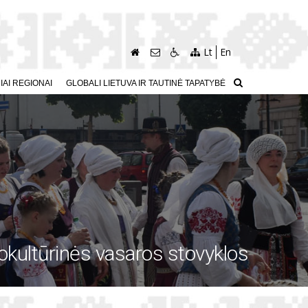
Lt
En
AI REGIONAI
GLOBALI LIETUVA IR TAUTINĖ TAPATYBĖ
okultūrinės vasaros stovyklos