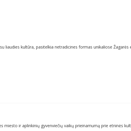
 su liaudies kultūra, pasitelkia netradicines formas unikaliose Žagarės 
ės miesto ir aplinkinių gyvenviečių vaikų prieinamumą prie etninės kul