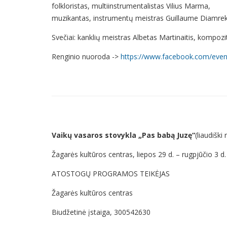
folkloristas, multiinstrumentalistas Vilius Marma,
muzikantas, instrumentų meistras Guillaume Diamrek
Svečiai: kanklių meistras Albetas Martinaitis, kompozi
Renginio nuoroda ->
https://www.facebook.com/eve
Vaikų vasaros stovykla „Pas babą Juzę“
(liaudiški 
Žagarės kultūros centras, liepos 29 d. – rugpjūčio 3 d.
ATOSTOGŲ PROGRAMOS TEIKĖJAS
Žagarės kultūros centras
Biudžetinė įstaiga, 300542630