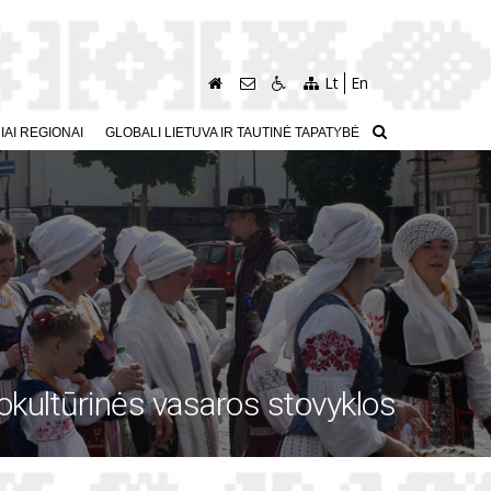
Lt
En
AI REGIONAI
GLOBALI LIETUVA IR TAUTINĖ TAPATYBĖ
okultūrinės vasaros stovyklos