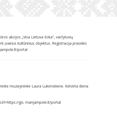
tūros akcijos „Visa Lietuva šoka“, varžytuvių
 įvairius kultūrinius objektus. Registracija prasidės
ampole.lt/portal
ininke muziejininke Laura Lukenskiene. Ketvirta diena
l=https://gis. marijampole.lt/portal