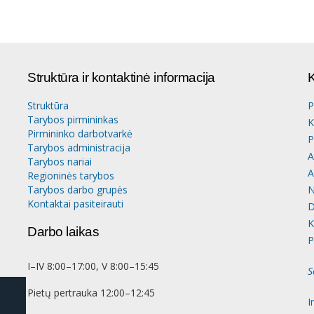
Struktūra ir kontaktinė informacija
K
Struktūra
P
Tarybos pirmininkas
K
Pirmininko darbotvarkė
P
Tarybos administracija
A
Tarybos nariai
A
Regioninės tarybos
Tarybos darbo grupės
N
Kontaktai pasiteirauti
D
K
Darbo laikas
P
I–IV 8:00–17:00, V 8:00–15:45
S
Pietų pertrauka 12:00–12:45
I