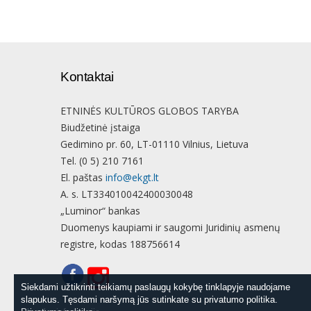
Kontaktai
ETNINĖS KULTŪROS GLOBOS TARYBA
Biudžetinė įstaiga
Gedimino pr. 60, LT-01110 Vilnius, Lietuva
Tel. (0 5) 210 7161
El. paštas
info@ekgt.lt
A. s. LT334010042400030048
„Luminor“ bankas
Duomenys kaupiami ir saugomi Juridinių asmenų
registre, kodas 188756614
Siekdami užtikrinti teikiamų paslaugų kokybę tinklapyje naudojame
Siekdami užtikrinti teikiamų paslaugų kokybę tinklapyje naudojame
slapukus. Tęsdami naršymą jūs sutinkate su privatumo politika.
slapukus. Tęsdami naršymą jūs sutinkate su privatumo politika.