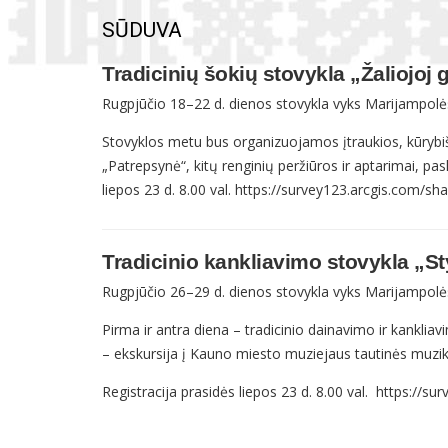
SŪDUVA
Tradicinių šokių stovykla „Žaliojoj g
Rugpjūčio 18–22 d. dienos stovykla vyks Marijampolės 
Stovyklos metu bus organizuojamos įtraukios, kūrybiško
„Patrepsynė“, kitų renginių peržiūros ir aptarimai, pas
liepos 23 d. 8.00 val. https://survey123.arcgis.com/
Tradicinio kankliavimo stovykla „S
Rugpjūčio 26–29 d. dienos stovykla vyks Marijampolės
Pirma ir antra diena – tradicinio dainavimo ir kankli
– ekskursija į Kauno miesto muziejaus tautinės muzik
Registracija prasidės liepos 23 d. 8.00 val. https://