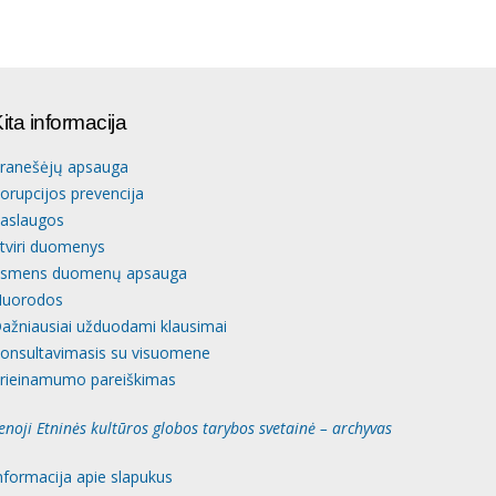
ita informacija
ranešėjų apsauga
orupcijos prevencija
aslaugos
tviri duomenys
smens duomenų apsauga
uorodos
ažniausiai užduodami klausimai
onsultavimasis su visuomene
rieinamumo pareiškimas
enoji Etninės kultūros globos tarybos svetainė – archyvas
nformacija apie slapukus