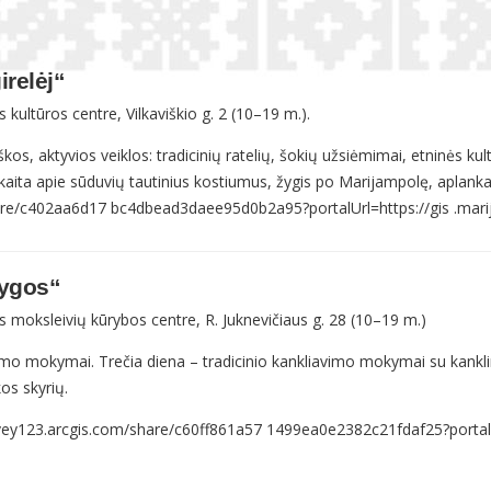
irelėj“
kultūros centre, Vilkaviškio g. 2 (10–19 m.).
s, aktyvios veiklos: tradicinių ratelių, šokių užsiėmimai, etninės kul
kaita apie sūduvių tautinius kostiumus, žygis po Marijampolę, aplankant
share/c402aa6d17 bc4dbead3daee95d0b2a95?portalUrl=https://gis .marij
tygos“
 moksleivių kūrybos centre, R. Juknevičiaus g. 28 (10–19 m.)
avimo mokymai. Trečia diena – tradicinio kankliavimo mokymai su kankl
os skyrių.
survey123.arcgis.com/share/c60ff861a57 1499ea0e2382c21fdaf25?portalUr