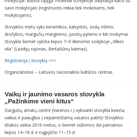
mokytojai. Būtina sąlyga: mokiniai stovykloje dalyvauja kartu su
savo mokytojais (registruotis reikia tiek mokiniams, tiek
mokytojams).
Stovyklos metu vyks keramikos, kalvystės, sodų rišimo,
drožybos, margučių marginimo, juostų pynimo ir kiti mokymai.
Stovykla šiemet vyksta liepos 7–9 dienomis sodyboje „Vilkės
vila" (Lazdijų rajonas, Bertašiūnų kaimas).
Registracija į stovyklą >>>
Organizatorius – Lietuvos nacionalinis kultūros centras
Vaikų ir jaunimo vasaros stovykla
„Pažinkime vieni kitus“
Dargužių amatų centre (Varėnos r.) vyksianti stovykla kviečia
vaikus ir paauglius į nepamirštamą vasaros patirtį! Stovyklos
ištakos siekia 2016 metus, o šiemet siūlomos dvi pamainos:
liepos 14–18 d. ir rugpjūčio 11–15 d.