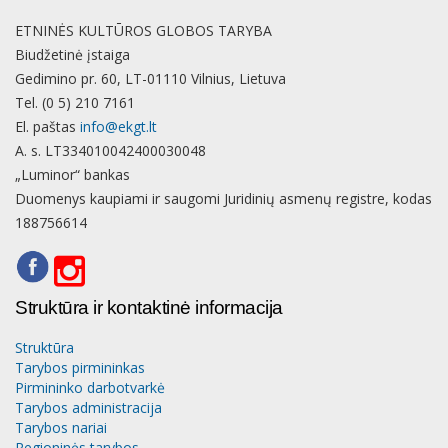
ETNINĖS KULTŪROS GLOBOS TARYBA
Biudžetinė įstaiga
Gedimino pr. 60, LT-01110 Vilnius, Lietuva
Tel. (0 5) 210 7161
El. paštas
info@ekgt.lt
A. s. LT334010042400030048
„Luminor“ bankas
Duomenys kaupiami ir saugomi Juridinių asmenų registre, kodas
188756614
Struktūra ir kontaktinė informacija
Struktūra
Tarybos pirmininkas
Pirmininko darbotvarkė
Tarybos administracija
Tarybos nariai
Regioninės tarybos