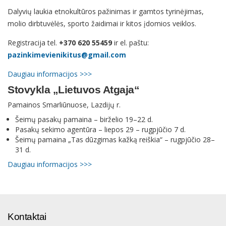
Dalyvių laukia etnokultūros pažinimas ir gamtos tyrinėjimas,
molio dirbtuvėlės, sporto žaidimai ir kitos įdomios veiklos.
Registracija tel.
+370 620 55459
ir el. paštu:
pazinkimevienikitus@gmail.com
Daugiau informacijos >>>
Stovykla „Lietuvos Atgaja“
Pamainos Smarliūnuose, Lazdijų r.
Šeimų pasakų pamaina – birželio 19–22 d.
Pasakų sekimo agentūra – liepos 29 – rugpjūčio 7 d.
Šeimų pamaina „Tas dūzgimas kažką reiškia“ – rugpjūčio 28–
31 d.
Daugiau informacijos >>>
Kontaktai