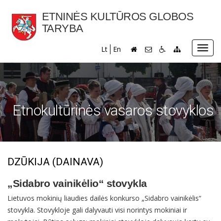
ETNINĖS KULTŪROS GLOBOS
TARYBA
Toggl
Lt
En
navig
Etnokultūrinės vasaros stovyklos
DZŪKIJA (DAINAVA)
„Sidabro vainikėlio“ stovykla
Lietuvos mokinių liaudies dailės konkurso „Sidabro vainikėlis“
stovykla. Stovykloje gali dalyvauti visi norintys mokiniai ir