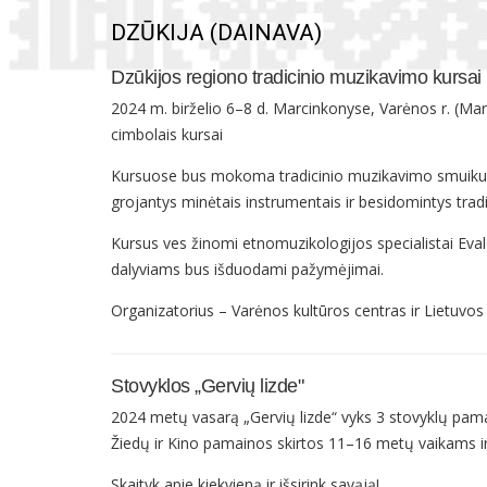
DZŪKIJA (DAINAVA)
Dzūkijos regiono tradicinio muzikavimo kursai
2024 m. birželio 6–8 d. Marcinkonyse, Varėnos r. (Ma
cimbolais kursai
Kursuose bus mokoma tradicinio muzikavimo smuiku, ar
grojantys minėtais instrumentais ir besidomintys trad
Kursus ves žinomi etnomuzikologijos specialistai Eval
dalyviams bus išduodami pažymėjimai.
Organizatorius – Varėnos kultūros centras ir Lietuvos
Stovyklos „Gervių lizde"
2024 metų vasarą „Gervių lizde“ vyks 3 stovyklų pama
Žiedų ir Kino pamainos skirtos 11–16 metų vaikams 
Skaityk apie kiekvieną ir išsirink savąją!