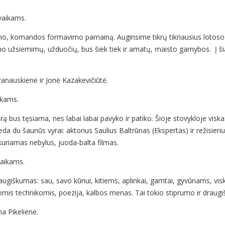
vaikams.
o, komandos formavimo pamainą. Auginsime tikrų tikriausius lotoso ž
o užsiėmimų, užduočių, bus šiek tiek ir amatų, maisto gamybos. Į šią
anauskienė ir Jonė Kazakevičiūtė.
ikams.
rą bus tęsiama, nes labai labai pavyko ir patiko. Šioje stovykloje vis
eda du šaunūs vyrai: aktorius Saulius Baltrūnas (Ekspertas) ir režisieri
uriamas nebylus, juoda-balta filmas.
vaikams.
ugiškumas: sau, savo kūnui, kitiems, aplinkai, gamtai, gyvūnams, vi
iomis technikomis, poezija, kalbos menas. Tai tokio stiprumo ir draugiš
a Pikelienė.