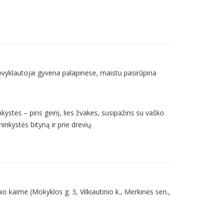
tovyklautojai gyvena palapinėse, maistu pasirūpina
kystės – pins geinį, lies žvakes, susipažins su vaško
inkystės bityną ir prie drevių.
io kaime (Mokyklos g. 3, Vilkiautinio k., Merkinės sen.,