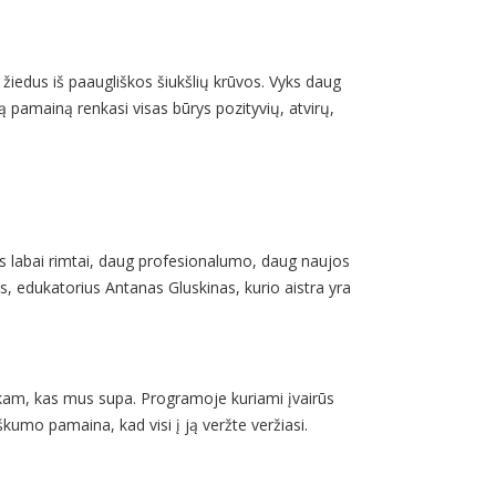
iedus iš paaugliškos šiukšlių krūvos. Vyks daug
 pamainą renkasi visas būrys pozityvių, atvirų,
kas labai rimtai, daug profesionalumo, daug naujos
us, edukatorius Antanas Gluskinas, kurio aistra yra
skam, kas mus supa. Programoje kuriami įvairūs
kumo pamaina, kad visi į ją veržte veržiasi.