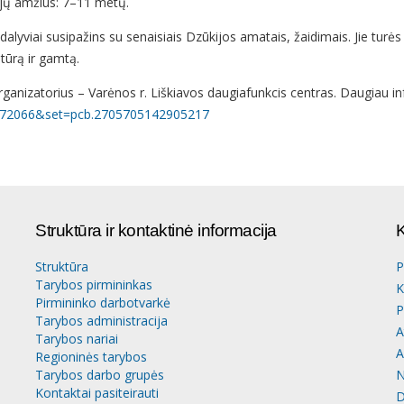
jų amžius: 7–11 metų.
lyviai susipažins su senaisiais Dzūkijos amatais, žaidimais. Jie turės
ltūrą ir gamtą.
rganizatorius – Varėnos r. Liškiavos daugiafunkcis centras. Daugiau i
572066&set=pcb.2705705142905217
Struktūra ir kontaktinė informacija
K
Struktūra
P
Tarybos pirmininkas
K
Pirmininko darbotvarkė
P
Tarybos administracija
A
Tarybos nariai
A
Regioninės tarybos
Tarybos darbo grupės
N
Kontaktai pasiteirauti
D