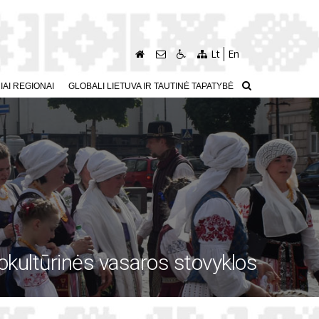
Lt
En
AI REGIONAI
GLOBALI LIETUVA IR TAUTINĖ TAPATYBĖ
okultūrinės vasaros stovyklos