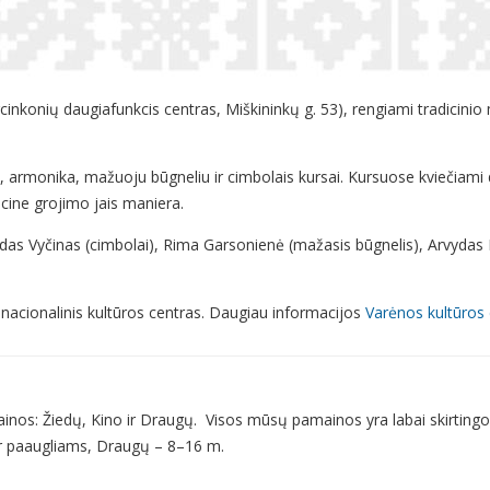
rcinkonių daugiafunkcis centras, Miškininkų g. 53), rengiami tradicin
monika, mažuoju būgneliu ir cimbolais kursai. Kursuose kviečiami da
icine grojimo jais maniera.
das Vyčinas (cimbolai), Rima Garsonienė (mažasis būgnelis), Arvydas K
 nacionalinis kultūros centras. Daugiau informacijos
Varėnos kultūros 
inos: Žiedų, Kino ir Draugų. Visos mūsų pamainos yra labai skirtingos
ir paaugliams, Draugų – 8–16 m.