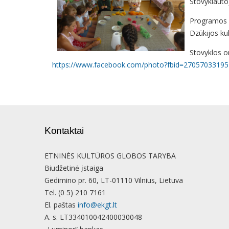
Stovyklauto
Programos da
Dzūkijos ku
Stovyklos o
https://www.facebook.com/photo?fbid=2705703319
Kontaktai
ETNINĖS KULTŪROS GLOBOS TARYBA
Biudžetinė įstaiga
Gedimino pr. 60, LT-01110 Vilnius, Lietuva
Tel. (0 5) 210 7161
El. paštas
info@ekgt.lt
A. s. LT334010042400030048