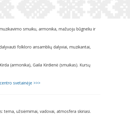
io muzikavimo smuiku, armonika, mažuoju būgneliu ir
lyvauti folkloro ansamblių dalyviai, muzikantai,
irda (armonika), Gaila Kirdienė (smuikas). Kursų
centro svetainėje >>>
: tema, užsiėmimai, vadovai, atmosfera skiriasi.