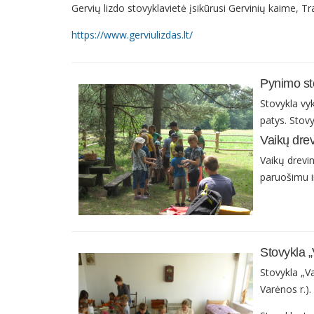
Gervių lizdo stovyklavietė įsikūrusi Gervinių kaime, Tr
https://www.gerviulizdas.lt/
Pynimo st
Stovykla vy
patys. Stovy
Vaikų drev
Vaikų drevin
paruošimu ir
Stovykla „
Stovykla „Va
Varėnos r.).