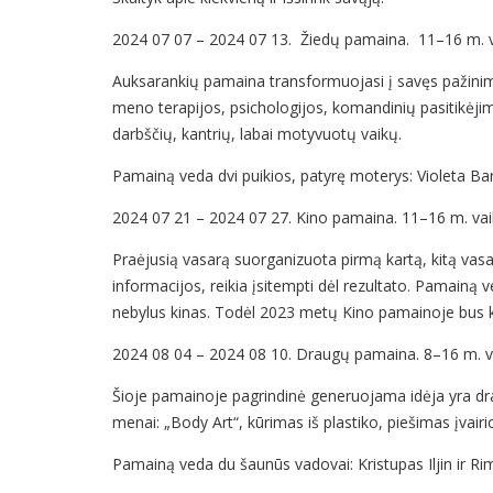
2024 07 07 – 2024 07 13. Žiedų pamaina. 11–16 m. 
Auksarankių pamaina transformuojasi į savęs pažinim
meno terapijos, psichologijos, komandinių pasitikėjim
darbščių, kantrių, labai motyvuotų vaikų.
Pamainą veda dvi puikios, patyrę moterys: Violeta Bar
2024 07 21 – 2024 07 27. Kino pamaina. 11–16 m. va
Praėjusią vasarą suorganizuota pirmą kartą, kitą vasa
informacijos, reikia įsitempti dėl rezultato. Pamainą v
nebylus kinas. Todėl 2023 metų Kino pamainoje bus k
2024 08 04 – 2024 08 10. Draugų pamaina. 8–16 m. 
Šioje pamainoje pagrindinė generuojama idėja yra dra
menai: „Body Art“, kūrimas iš plastiko, piešimas įvair
Pamainą veda du šaunūs vadovai: Kristupas Iljin ir Rim