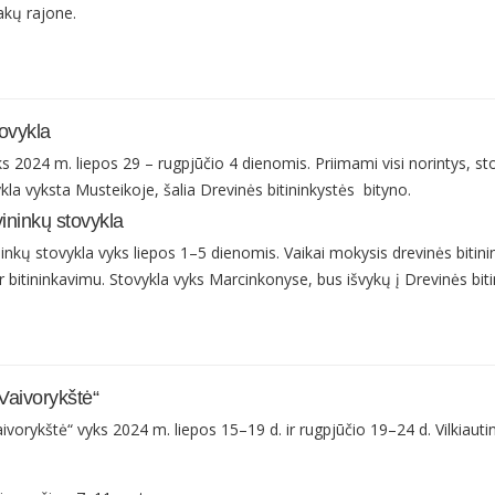
akų rajone.
ovykla
ks 2024 m. liepos 29 – rugpjūčio 4 dienomis. Priimami visi norintys, s
kla vyksta Musteikoje, šalia Drevinės bitininkystės bityno.
ininkų stovykla
inkų stovykla vyks liepos 1–5 dienomis. Vaikai mokysis drevinės bitinin
 bitininkavimu. Stovykla vyks Marcinkonyse, bus išvykų į Drevinės bitin
Vaivorykštė“
ivorykštė“ vyks 2024 m. liepos 15–19 d. ir rugpjūčio 19–24 d. Vilkiautin