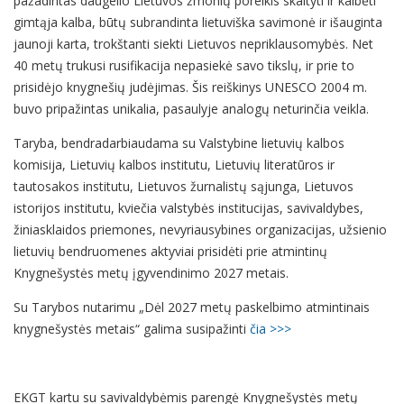
pažadintas daugelio Lietuvos žmonių poreikis skaityti ir kalbėti
gimtąja kalba, būtų subrandinta lietuviška savimonė ir išauginta
jaunoji karta, trokštanti siekti Lietuvos nepriklausomybės. Net
40 metų trukusi rusifikacija nepasiekė savo tikslų, ir prie to
prisidėjo knygnešių judėjimas. Šis reiškinys UNESCO 2004 m.
buvo pripažintas unikalia, pasaulyje analogų neturinčia veikla.
Taryba, bendradarbiaudama su Valstybine lietuvių kalbos
komisija, Lietuvių kalbos institutu, Lietuvių literatūros ir
tautosakos institutu, Lietuvos žurnalistų sąjunga, Lietuvos
istorijos institutu, kviečia valstybės institucijas, savivaldybes,
žiniasklaidos priemones, nevyriausybines organizacijas, užsienio
lietuvių bendruomenes aktyviai prisidėti prie atmintinų
Knygnešystės metų įgyvendinimo 2027 metais.
Su Tarybos nutarimu „Dėl 2027 metų paskelbimo atmintinais
knygnešystės metais“ galima susipažinti
čia >>>
EKGT kartu su savivaldybėmis parengė Knygnešystės metų