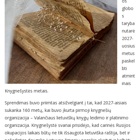
os
globo
s
taryba
nutarė
2027-
uosius
metus
paskel
bti
atmint
inais
Knygnešystės metais.
Sprendimas buvo priimtas atsižvelgiant į tai, kad 2027-aisiais
sukanka 160 metų, kai buvo įkurta pirmoji knygnešių
organizacija – Valančiaus lietuviškų knygų leidimo ir platinimo
organizacija. Knygnešystė svariai prisidėjo, kad carinės Rusijos
okupacijos laikais būtų ne tik išsaugota lietuviška raštija, bet ir