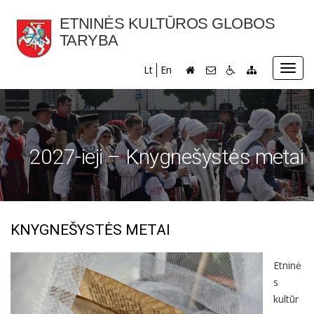
ETNINĖS KULTŪROS GLOBOS
TARYBA
Toggl
Lt
En
navig
2027-ieji – Knygnešystės metai
KNYGNEŠYSTĖS METAI
Etninė
s
kultūr