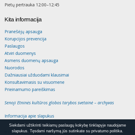
Pietų pertrauka 12:00–12:45
Kita informacija
Pranešėjų apsauga
Korupcijos prevencija
Paslaugos
Atviri duomenys
Asmens duomenų apsauga
Nuorodos
Dažniausiai užduodami klausimai
Konsultavimasis su visuomene
Prieinamumo pareiškimas
Senoji Etninės kultūros globos tarybos svetainė – archyvas
Informacija apie slapukus
Siekdami užtikrinti teikiamų paslaugų kokybę tinklapyje naudojame
Siekdami užtikrinti teikiamų paslaugų kokybę tinklapyje naudojame
slapukus. Tęsdami naršymą jūs sutinkate su privatumo politika.
slapukus. Tęsdami naršymą jūs sutinkate su privatumo politika.
© Etninės kultūros globos taryba