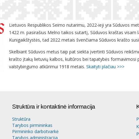
Lietuvos Respublikos Seimo nutarimu, 2022-ieji yra Sūduvos metai
1422 m. pasirašius Melno taikos sutartį, Sūduvos kraštas visam la
Kunigaikštystės, tad 2022 metais švenčiama Sūduvos krašto sus
Skelbiant Sūduvos metus taip pat siekta įvertinti Sūduvos reikšmę 
krašto įtaką lietuvių kalbos, kultūros bei tapatybės formavimosi
valstybingumo atkūrimui 1918 metais.
Skaityti plačiau >>>
Struktūra ir kontaktinė informacija
K
Struktūra
P
Tarybos pirmininkas
K
Pirmininko darbotvarkė
P
Tarybos administracija