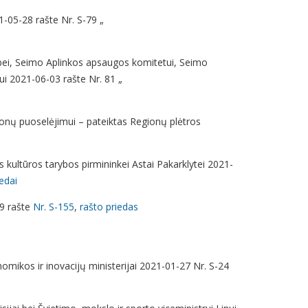
1-05-28 rašte Nr. S-79 „
sybei, Seimo Aplinkos apsaugos komitetui, Seimo
i 2021-06-03 rašte Nr. 81 „
gionų puoselėjimui – pateiktas Regionų plėtros
 kultūros tarybos pirmininkei Astai Pakarklytei 2021-
iedai
19 rašte
Nr. S-155
,
rašto priedas
onomikos ir inovacijų ministerijai 2021-01-27 Nr. S-24