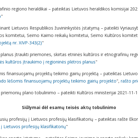
finio regiono heraldikai – pateiktas Lietuvos heraldikos komisijai 202
o
"
linant Lietuvos Respublikos žuvininkystės įstatymą – pateikti Vyriau
os komitetui, Seimo Kaimo reikalų komitetui, Seimo Kultūros komitetu
jektą nr. XIVP-343(2)
"
planus įtraukti priemones, skirtas etninės kultūros ir etnografinių re
ės kultūros įtraukimo į regioninės plėtros planus
"
s finansuojamų projektų teikimo gairių projektą – pateiktas Lietuvos
do lėšomis finansuojamų projektų teikimo gairių projekto
",
rašto pr
riemonių plano tobulinimo – pateikti Kultūros ministerijai 2021-11-
Siūlymai dėl esamų teisės aktų tobulinimo
jusių profesijų į Lietuvos profesijų klasifikatorių – pateiktas rašte Ek
į Lietuvos profesijų klasifikatorių
"