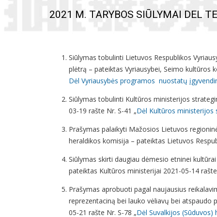
2021 M. TARYBOS SIŪLYMAI DEL T
Siūlymas tobulinti Lietuvos Respublikos Vyriaus
plėtrą – pateiktas Vyriausybei, Seimo kultūros
Dėl Vyriausybės programos nuostatų įgyvendin
Siūlymas tobulinti Kultūros ministerijos strateg
03-19 rašte Nr. S-41 „
Dėl Kultūros ministerijos
Prašymas palaikyti Mažosios Lietuvos regioninė
heraldikos komisija – pateiktas Lietuvos Respu
Siūlymas skirti daugiau dėmesio etninei kultūra
pateiktas Kultūros ministerijai 2021-05-14 rašte
Prašymas aprobuoti pagal naujausius reikalavim
reprezentaciną bei lauko vėliavų bei atspaudo pr
05-21 rašte Nr. S-78 „
Dėl Suvalkijos (Sūduvos) h