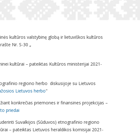
ės kultūros valstybinę globą ir lietuviškos kultūros
rašte Nr. S-30 „
nei kultūrai – pateiktas Kultūros ministerijai 2021-
ografinio regiono herbo diskusijoje su Lietuvos
žosios Lietuvos herbo
"
žiant konkrečias priemones ir finansines projekcijas –
to priedai
derinti Suvalkijos (Sūduvos) etnografinio regiono
dūrai – pateiktas Lietuvos heraldikos komisijai 2021-