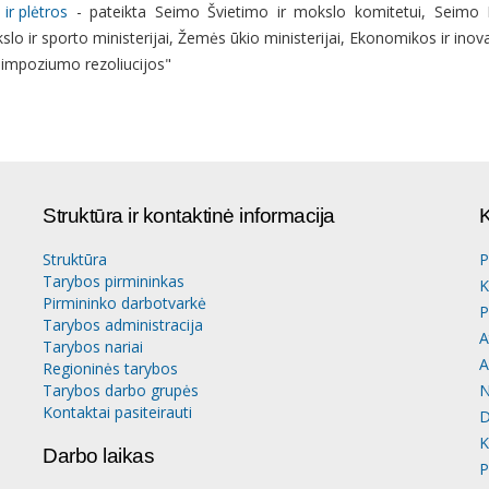
 ir plėtros
- pateikta Seimo Švietimo ir mokslo komitetui, Seimo K
slo ir sporto ministerijai, Žemės ūkio ministerijai, Ekonomikos ir inovac
 simpoziumo rezoliucijos
"
Struktūra ir kontaktinė informacija
K
Struktūra
P
Tarybos pirmininkas
K
Pirmininko darbotvarkė
P
Tarybos administracija
A
Tarybos nariai
A
Regioninės tarybos
Tarybos darbo grupės
N
Kontaktai pasiteirauti
D
K
Darbo laikas
P