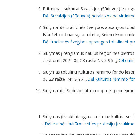
Pritarimas sukurtai Suvalkijos (Sūduvos) etnogra
Dėl Suvalkijos (Sūduvos) heraldikos patvirtinim
Siūlymai dėl tradicinės žvejybos apsaugos tobu
Biudžeto ir finansų komitetui, Seimo Ekonomik
Dėl tradicinės žvejybos apsaugos tobulinant pro
Siūlymas į rengiamus naujus regioninės plėtros 
taryboms 2021-06-28 rašte Nr. S-96 „
Dėl etnin
Siūlymas tobulinti Kultūros rėmimo fondo lėšomi
06-28 rašte Nr. S-97 „
Dėl Kultūros rėmimo fon
Siūlymai dėl Sūduvos atmintinų metų minėjimo p
Siūlymas įtraukti daugiau su etnine kultūra susi
„
Dėl etninės kultūros srities profesijų įtraukimo 