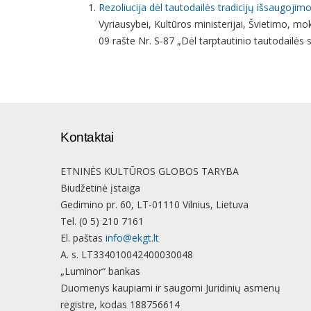
Rezoliucija dėl tautodailės tradicijų išsaugojimo
Vyriausybei, Kultūros ministerijai, Švietimo, mok
09 rašte Nr. S-87 „
Dėl tarptautinio tautodailės
Kontaktai
ETNINĖS KULTŪROS GLOBOS TARYBA
Biudžetinė įstaiga
Gedimino pr. 60, LT-01110 Vilnius, Lietuva
Tel. (0 5) 210 7161
El. paštas
info@ekgt.lt
A. s. LT334010042400030048
„Luminor“ bankas
Duomenys kaupiami ir saugomi Juridinių asmenų
registre, kodas 188756614