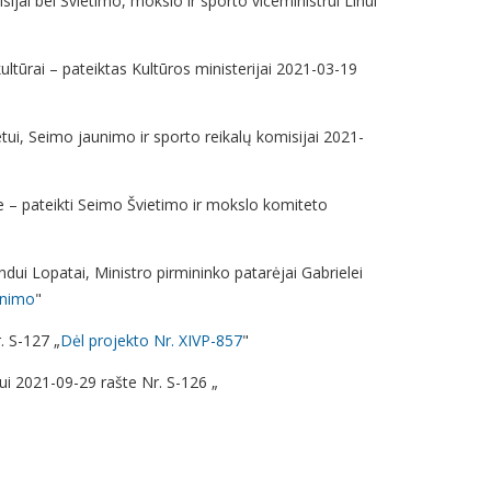
jai bei Švietimo, mokslo ir sporto viceministrui Linui
tūrai – pateiktas Kultūros ministerijai 2021-03-19
tui, Seimo jaunimo ir sporto reikalų komisijai 2021-
 – pateikti Seimo Švietimo ir mokslo komiteto
dui Lopatai, Ministro pirmininko patarėjai Gabrielei
inimo
"
. S-127 „
Dėl projekto Nr. XIVP-857
"
i 2021-09-29 rašte Nr. S-126 „