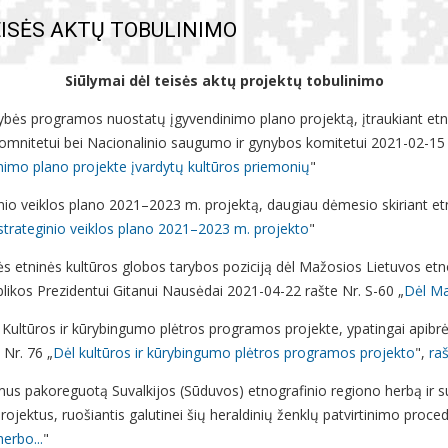
EISĖS AKTŲ TOBULINIMO
Siūlymai dėl teisės aktų projektų tobulinimo
ybės programos nuostatų įgyvendinimo plano projektą, įtraukiant etnin
 komnitetui bei Nacionalinio saugumo ir gynybos komitetui 2021-02-15 
imo plano projekte įvardytų kultūros priemonių
"
inio veiklos plano 2021–2023 m. projektą, daugiau dėmesio skiriant etni
 strateginio veiklos plano 2021–2023 m. projekto
"
s etninės kultūros globos tarybos poziciją dėl Mažosios Lietuvos etn
blikos Prezidentui Gitanui Nausėdai 2021-04-22 rašte Nr. S-60 „
Dėl Ma
i Kultūros ir kūrybingumo plėtros programos projekte, ypatingai apibrė
 Nr. 76 „
Dėl kultūros ir kūrybingumo plėtros programos projekto
",
raš
us pakoreguotą Suvalkijos (Sūduvos) etnografinio regiono herbą ir su
ojektus, ruošiantis galutinei šių heraldinių ženklų patvirtinimo proce
erbo...
"