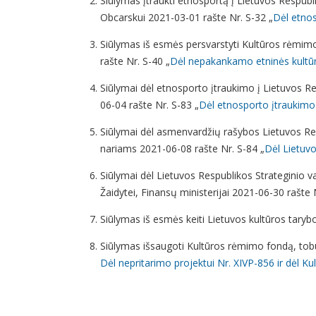
Siūlymas įtraukti etnosportą į Lietuvos Respubl
Obcarskui 2021-03-01 rašte Nr. S-32 „
Dėl etnos
Siūlymas iš esmės persvarstyti Kultūros rėmimo
rašte Nr. S-40 „
Dėl nepakankamo etninės kultū
Siūlymai dėl etnosporto įtraukimo į Lietuvos Re
06-04 rašte Nr. S-83 „
Dėl etnosporto įtraukimo
Siūlymai dėl asmenvardžių rašybos Lietuvos Re
nariams 2021-06-08 rašte Nr. S-84 „
Dėl Lietuvo
Siūlymai dėl Lietuvos Respublikos Strateginio v
Žaidytei, Finansų ministerijai 2021-06-30 rašte 
Siūlymas iš esmės keiti Lietuvos kultūros tary
Siūlymas išsaugoti Kultūros rėmimo fondą, tob
Dėl nepritarimo projektui Nr. XIVP-856 ir dėl 