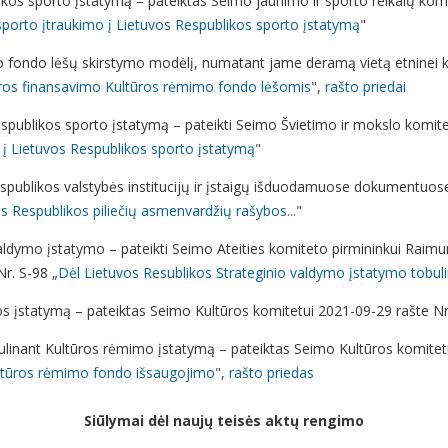
ikos sporto įstatymą – pateiktas Seimo jaunimo ir sporto reikalų komisi
porto įtraukimo į Lietuvos Respublikos sporto įstatymą
"
 fondo lėšų skirstymo modėlį, numatant jame deramą vietą etninei kul
ros finansavimo Kultūros rėmimo fondo lėšomis
",
rašto priedai
spublikos sporto įstatymą – pateikti Seimo Švietimo ir mokslo komite
 į Lietuvos Respublikos sporto įstatymą
"
spublikos valstybės institucijų ir įstaigų išduodamuose dokumentuose
s Respublikos piliečių asmenvardžių rašybos...
"
aldymo įstatymo – pateikti Seimo Ateities komiteto pirmininkui Raimun
Nr. S-98 „
Dėl Lietuvos Resublikos Strateginio valdymo įstatymo tobul
bos įstatymą – pateiktas Seimo Kultūros komitetui 2021-09-29 rašte Nr
ulinant Kultūros rėmimo įstatymą – pateiktas Seimo Kultūros komitetu
Kultūros rėmimo fondo išsaugojimo
",
rašto priedas
Siūlymai dėl naujų teisės aktų rengimo