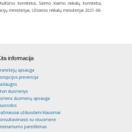
ultūros komitetui, Seimo Kaimo reikalų komitetui,
ijų ministerijai, Užsienio reikalų ministerijai 2021-06-
ita informacija
ranešėjų apsauga
orupcijos prevencija
aslaugos
tviri duomenys
smens duomenų apsauga
uorodos
ažniausiai užduodami klausimai
onsultavimasis su visuomene
rieinamumo pareiškimas