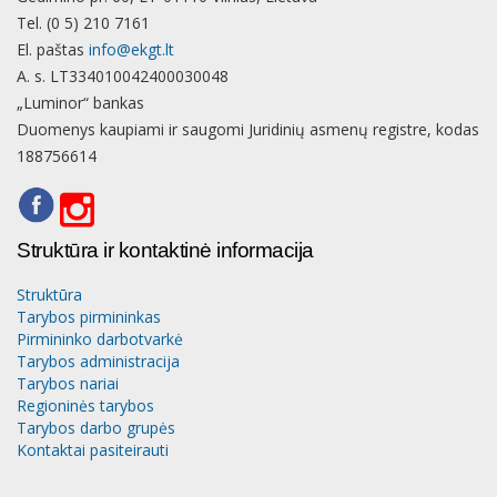
Tel. (0 5) 210 7161
El. paštas
info@ekgt.lt
A. s. LT334010042400030048
„Luminor“ bankas
Duomenys kaupiami ir saugomi Juridinių asmenų registre, kodas
188756614
Struktūra ir kontaktinė informacija
Struktūra
Tarybos pirmininkas
Pirmininko darbotvarkė
Tarybos administracija
Tarybos nariai
Regioninės tarybos
Tarybos darbo grupės
Kontaktai pasiteirauti