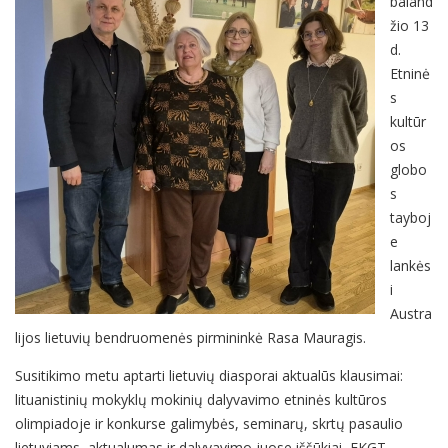
baland
žio 13
d.
Etninė
s
kultūr
os
globo
s
tayboj
e
lankės
i
Austra
lijos lietuvių bendruomenės pirmininkė Rasa Mauragis.
Susitikimo metu aptarti lietuvių diasporai aktualūs klausimai:
lituanistinių mokyklų mokinių dalyvavimo etninės kultūros
olimpiadoje ir konkurse galimybės, seminarų, skrtų pasaulio
lietuviams, aktualumas ir dalyvavimo juose iššūkiai, EKGT