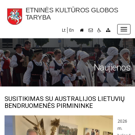
ETNINĖS KULTŪROS GLOBOS
TARYBA
Toggl
Lt
En
navig
Naujienos
SUSITIKIMAS SU AUSTRALIJOS LIETUVIŲ
BENDRUOMENĖS PIRMININKE
2026
m.