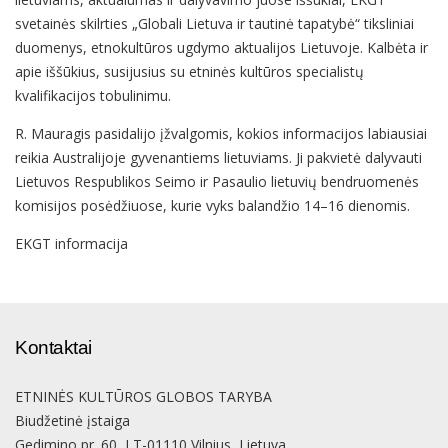
svetainės skilrties „Globali Lietuva ir tautinė tapatybė“ tiksliniai
duomenys, etnokultūros ugdymo aktualijos Lietuvoje. Kalbėta ir
apie iššūkius, susijusius su etninės kultūros specialistų
kvalifikacijos tobulinimu.
R. Mauragis pasidalijo įžvalgomis, kokios informacijos labiausiai
reikia Australijoje gyvenantiems lietuviams. Ji pakvietė dalyvauti
Lietuvos Respublikos Seimo ir Pasaulio lietuvių bendruomenės
komisijos posėdžiuose, kurie vyks balandžio 14–16 dienomis.
EKGT informacija
Kontaktai
ETNINĖS KULTŪROS GLOBOS TARYBA
Biudžetinė įstaiga
Gedimino pr. 60, LT-01110 Vilnius, Lietuva