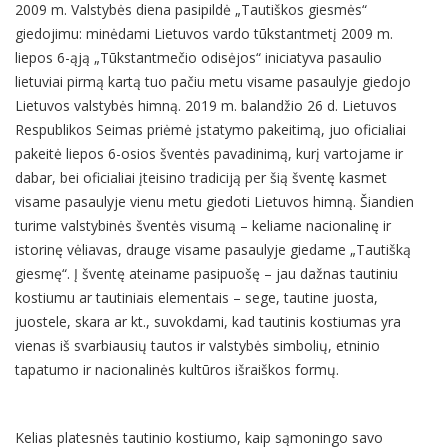
2009 m. Valstybės diena pasipildė „Tautiškos giesmės“
giedojimu: minėdami Lietuvos vardo tūkstantmetį 2009 m.
liepos 6-ąją „Tūkstantmečio odisėjos“ iniciatyva pasaulio
lietuviai pirmą kartą tuo pačiu metu visame pasaulyje giedojo
Lietuvos valstybės himną. 2019 m. balandžio 26 d. Lietuvos
Respublikos Seimas priėmė įstatymo pakeitimą, juo oficialiai
pakeitė liepos 6-osios šventės pavadinimą, kurį vartojame ir
dabar, bei oficialiai įteisino tradiciją per šią šventę kasmet
visame pasaulyje vienu metu giedoti Lietuvos himną. Šiandien
turime valstybinės šventės visumą – keliame nacionalinę ir
istorinę vėliavas, drauge visame pasaulyje giedame „Tautišką
giesmę“. Į šventę ateiname pasipuošę – jau dažnas tautiniu
kostiumu ar tautiniais elementais – sege, tautine juosta,
juostele, skara ar kt., suvokdami, kad tautinis kostiumas yra
vienas iš svarbiausių tautos ir valstybės simbolių, etninio
tapatumo ir nacionalinės kultūros išraiškos formų.
Kelias platesnės tautinio kostiumo, kaip sąmoningo savo