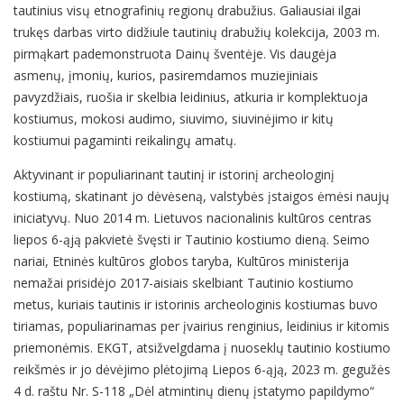
tautinius visų etnografinių regionų drabužius. Galiausiai ilgai
trukęs darbas virto didžiule tautinių drabužių kolekcija, 2003 m.
pirmąkart pademonstruota Dainų šventėje. Vis daugėja
asmenų, įmonių, kurios, pasiremdamos muziejiniais
pavyzdžiais, ruošia ir skelbia leidinius, atkuria ir komplektuoja
kostiumus, mokosi audimo, siuvimo, siuvinėjimo ir kitų
kostiumui pagaminti reikalingų amatų.
Aktyvinant ir populiarinant tautinį ir istorinį archeologinį
kostiumą, skatinant jo dėvėseną, valstybės įstaigos ėmėsi naujų
iniciatyvų. Nuo 2014 m. Lietuvos nacionalinis kultūros centras
liepos 6-ąją pakvietė švęsti ir Tautinio kostiumo dieną. Seimo
nariai, Etninės kultūros globos taryba, Kultūros ministerija
nemažai prisidėjo 2017-aisiais skelbiant Tautinio kostiumo
metus, kuriais tautinis ir istorinis archeologinis kostiumas buvo
tiriamas, populiarinamas per įvairius renginius, leidinius ir kitomis
priemonėmis. EKGT, atsižvelgdama į nuoseklų tautinio kostiumo
reikšmės ir jo dėvėjimo plėtojimą Liepos 6-ąją, 2023 m. gegužės
4 d. raštu Nr. S-118 „Dėl atmintinų dienų įstatymo papildymo“