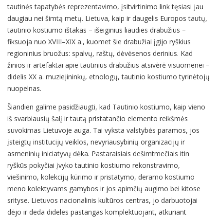
tautinės tapatybės reprezentavimo, įsitvirtinimo link tęsiasi jau
daugiau nei šimtą metų. Lietuva, kaip ir daugelis Europos tautų,
tautinio kostiumo ištakas – išeiginius liaudies drabužius –
fiksuoja nuo XVIII–XIX a., kuomet šie drabužiai įgijo ryškius
regioninius bruožus: spalvų, raštų, dėvėsenos derinius. Kad
žinios ir artefaktai apie tautinius drabužius atsivėrė visuomenei –
didelis XX a. muziejininkų, etnologų, tautinio kostiumo tyrinėtojų
nuopelnas.
Šiandien galime pasidžiaugti, kad Tautinio kostiumo, kaip vieno
iš svarbiausių šalį ir tautą pristatančio elemento reikšmės
suvokimas Lietuvoje auga. Tai vyksta valstybės paramos, jos
įsteigtų institucijų veiklos, nevyriausybinių organizacijų ir
asmeninių iniciatyvų dėka. Pastaraisiais dešimtmečiais itin
ryškūs pokyčiai įvyko tautinio kostiumo rekonstravimo,
viešinimo, kolekcijų kūrimo ir pristatymo, deramo kostiumo
meno kolektyvams gamybos ir jos apimčių augimo bei kitose
srityse. Lietuvos nacionalinis kultūros centras, jo darbuotojai
dėjo ir deda dideles pastangas komplektuojant, atkuriant