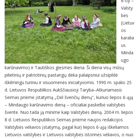
6-oji –
Valsty
bės
(Lietuv
os
karalia
us
Minda
ugo
karūnavimo) ir Tautiškos giesmės diena. Ši diena visų mūsų
pilietinių ir patriotinių pastangų dėka palaipsniui užsipildė
iškilmingu turiniu ir visuomenės iniciatyvomis. 1990 m. spalio 25
d. Lietuvos Respublikos Aukščiausioji Taryba–Atkuriamasis
Seimas priėmė įstatymą „Dėl švenčių dienų“, kuriuo liepos 6-ąją
– Mindaugo karūnavimo dieną – oficialiai paskelbė valstybės
švente. Nuo tada ją minime kaip Valstybės dieną. 2004 m. liepos
8 d. Lietuvos Respublikos Seimas priėmė naujos redakcijos
Valstybės vėliavos įstatymą, pagal kurį liepos 6-ąją iškeliamos
Lietuvos valstybės ir Lietuvos valstybės istorinės vėliavos, o nuo