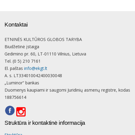
Kontaktai
ETNINĖS KULTŪROS GLOBOS TARYBA
Biudžetinė įstaiga
Gedimino pr. 60, LT-01110 Vilnius, Lietuva
Tel. (0 5) 210 7161
El. paštas
info@ekgt.lt
A. s. LT334010042400030048
„Luminor“ bankas
Duomenys kaupiami ir saugomi Juridinių asmenų registre, kodas
188756614
Struktūra ir kontaktinė informacija
Struktūra