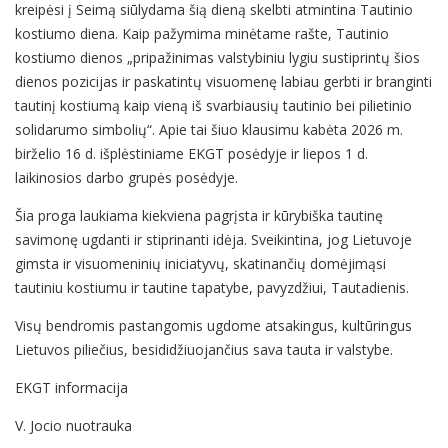
kreipėsi į Seimą siūlydama šią dieną skelbti atmintina Tautinio
kostiumo diena. Kaip pažymima minėtame rašte, Tautinio
kostiumo dienos „pripažinimas valstybiniu lygiu sustiprintų šios
dienos pozicijas ir paskatintų visuomenę labiau gerbti ir branginti
tautinį kostiumą kaip vieną iš svarbiausių tautinio bei pilietinio
solidarumo simbolių“. Apie tai šiuo klausimu kabėta 2026 m.
birželio 16 d. išplėstiniame EKGT posėdyje ir liepos 1 d.
laikinosios darbo grupės posėdyje.
Šia proga laukiama kiekviena pagrįsta ir kūrybiška tautinę
savimonę ugdanti ir stiprinanti idėja. Sveikintina, jog Lietuvoje
gimsta ir visuomeninių iniciatyvų, skatinančių domėjimąsi
tautiniu kostiumu ir tautine tapatybe, pavyzdžiui, Tautadienis.
Visų bendromis pastangomis ugdome atsakingus, kultūringus
Lietuvos piliečius, besididžiuojančius sava tauta ir valstybe.
EKGT informacija
V. Jocio nuotrauka