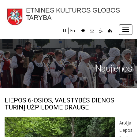
ETNINĖS KULTŪROS GLOBOS
TARYBA
Toggl
Lt
En
navig
Naujienos
LIEPOS 6-OSIOS, VALSTYBĖS DIENOS
TURINĮ UŽPILDOME DRAUGE
Artėja
Liepos