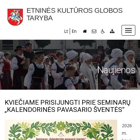
ETNINĖS KULTŪROS GLOBOS
TARYBA
Toggl
Lt
En
navig
Naujienos
KVIEČIAME PRISIJUNGTI PRIE SEMINARŲ
„KALENDORINĖS PAVASARIO ŠVENTĖS“
2026
m.