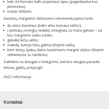
kelis A4 formato balto popieriaus lapus (pageidautina kuo
plonesnius);
mažas žirklutes.
Kiaušinių marginimo dirbtuvėms rekomenduojama turėti:
du virtus kiaušinius (balto arba šviesaus lukšto);
į pieštuką įsmeigtą nedidelį smeigtuką su maža galvute – tai
bus marginimo vašku įrankis;
gabalėlį bičių vaško;
žvakidę, kurioje būtų galima ištirpinti vašką;
bent dviejų spalvų dažus kiaušiniams marginti (dažus ištirpinti
stiklainiuose su vandeniu).
Dalinkitės su draugais ir kolegomis, kad kuo daugiau pasaulio
lietuvių galėtų prisijungti!
EKGT informacija
Kontaktai