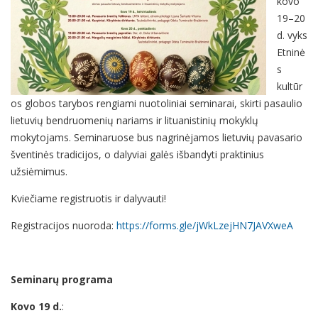
kovo
19–20
d. vyks
Etninė
s
kultūr
os globos tarybos rengiami nuotoliniai seminarai, skirti pasaulio
lietuvių bendruomenių nariams ir lituanistinių mokyklų
mokytojams. Seminaruose bus nagrinėjamos lietuvių pavasario
šventinės tradicijos, o dalyviai galės išbandyti praktinius
užsiėmimus.
Kviečiame registruotis ir dalyvauti!
Registracijos nuoroda:
https://forms.gle/jWkLzejHN7JAVXweA
Seminarų programa
Kovo 19 d.
: