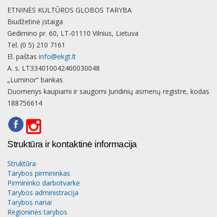
ETNINĖS KULTŪROS GLOBOS TARYBA
Biudžetinė įstaiga
Gedimino pr. 60, LT-01110 Vilnius, Lietuva
Tel. (0 5) 210 7161
El. paštas
info@ekgt.lt
A. s. LT334010042400030048
„Luminor“ bankas
Duomenys kaupiami ir saugomi Juridinių asmenų registre, kodas
188756614
Struktūra ir kontaktinė informacija
Struktūra
Tarybos pirmininkas
Pirmininko darbotvarkė
Tarybos administracija
Tarybos nariai
Regioninės tarybos