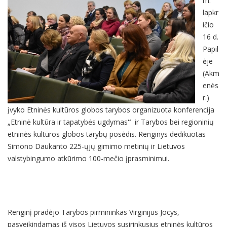
m.
lapkr
ičio
16 d.
Papil
ėje
(Akm
enės
r.)
įvyko Etninės kultūros globos tarybos organizuota konferencija
„Etninė kultūra ir tapatybės ugdymas
“
ir Tarybos bei regioninių
etninės kultūros globos tarybų posėdis. Renginys dedikuotas
Simono Daukanto 225-ųjų gimimo metinių ir Lietuvos
valstybingumo atkūrimo 100-mečio įprasminimui.
Renginį pradėjo Tarybos pirmininkas Virginijus Jocys,
pasveikindamas iš visos Lietuvos susirinkusius etninės kultūros