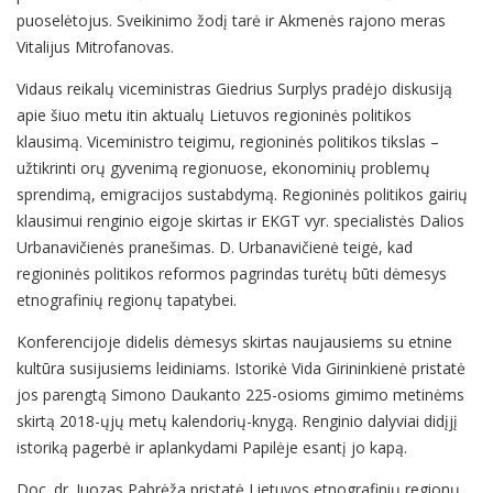
puoselėtojus. Sveikinimo žodį tarė ir Akmenės rajono meras
Vitalijus Mitrofanovas.
Vidaus reikalų viceministras Giedrius Surplys pradėjo diskusiją
apie šiuo metu itin aktualų Lietuvos regioninės politikos
klausimą. Viceministro teigimu, regioninės politikos tikslas –
užtikrinti orų gyvenimą regionuose, ekonominių problemų
sprendimą, emigracijos sustabdymą. Regioninės politikos gairių
klausimui renginio eigoje skirtas ir EKGT vyr. specialistės Dalios
Urbanavičienės pranešimas. D. Urbanavičienė teigė, kad
regioninės politikos reformos pagrindas turėtų būti dėmesys
etnografinių regionų tapatybei.
Konferencijoje didelis dėmesys skirtas naujausiems su etnine
kultūra susijusiems leidiniams. Istorikė Vida Girininkienė pristatė
jos parengtą Simono Daukanto 225-osioms gimimo metinėms
skirtą 2018-ųjų metų kalendorių-knygą. Renginio dalyviai didįjį
istoriką pagerbė ir aplankydami Papilėje esantį jo kapą.
Doc. dr. Juozas Pabrėža pristatė Lietuvos etnografinių regionų,