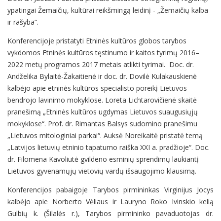
ypatingai Žemaičių, kultūrai reikšmingą leidinį - „Žemaičių kalba
ir rašyba“.
Konferencijoje pristatyti Etninės kultūros globos tarybos
vykdomos Etninės kultūros tęstinumo ir kaitos tyrimų 2016–
2022 metų programos 2017 metais atlikti tyrimai. Doc. dr.
Andželika Bylaitė-Žakaitienė ir doc. dr. Dovilė Kulakauskienė
kalbėjo apie etninės kultūros specialisto poreikį Lietuvos
bendrojo lavinimo mokyklose. Loreta Lichtarovičienė skaitė
pranešimą „Etninės kultūros ugdymas Lietuvos suaugusiųjų
mokyklose“. Prof. dr. Rimantas Balsys sudomino pranešimu
„Lietuvos mitologiniai parkai“. Auksė Noreikaitė pristatė temą
„Latvijos lietuvių etninio tapatumo raiška XXI a. pradžioje“. Doc.
dr. Filomena Kavoliutė gvildeno esminių sprendimų laukiantį
Lietuvos gyvenamųjų vietovių vardų išsaugojimo klausimą.
Konferencijos pabaigoje Tarybos pirmininkas Virginijus Jocys
kalbėjo apie Norberto Vėliaus ir Lauryno Roko Ivinskio kelią
Gulbių k. (Šilalės r.), Tarybos pirmininko pavaduotojas dr.