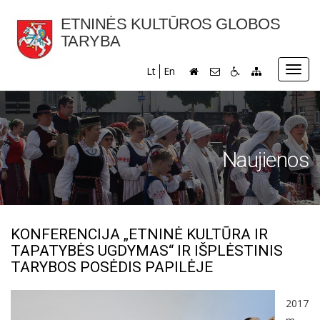
ETNINĖS KULTŪROS GLOBOS
TARYBA
Toggl
Lt
En
navig
Naujienos
KONFERENCIJA „ETNINĖ KULTŪRA IR
TAPATYBĖS UGDYMAS“ IR IŠPLĖSTINIS
TARYBOS POSĖDIS PAPILĖJE
2017