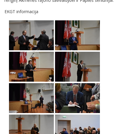
renginį Akmenės rajono savivaldybei ir Papilės seniūnijai.
EKGT informacija