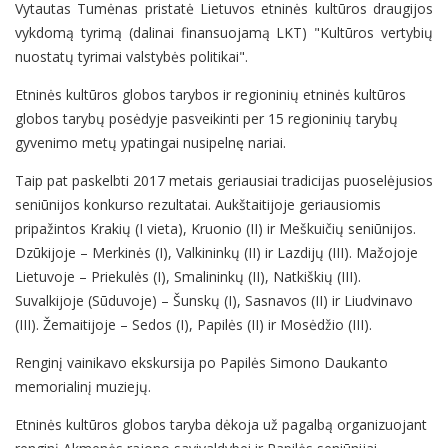
Vytautas Tumėnas pristatė Lietuvos etninės kultūros draugijos
vykdomą tyrimą (dalinai finansuojamą LKT) "Kultūros vertybių
nuostatų tyrimai valstybės politikai".
Etninės kultūros globos tarybos ir regioninių etninės kultūros
globos tarybų posėdyje pasveikinti per 15 regioninių tarybų
gyvenimo metų ypatingai nusipelnę nariai.
Taip pat paskelbti 2017 metais geriausiai tradicijas puoselėjusios
seniūnijos konkurso rezultatai. Aukštaitijoje geriausiomis
pripažintos Krakių (I vieta), Kruonio (II) ir Meškuičių seniūnijos.
Dzūkijoje – Merkinės (I), Valkininkų (II) ir Lazdijų (III). Mažojoje
Lietuvoje – Priekulės (I), Smalininkų (II), Natkiškių (III).
Suvalkijoje (Sūduvoje) – Šunskų (I), Sasnavos (II) ir Liudvinavo
(III). Žemaitijoje – Sedos (I), Papilės (II) ir Mosėdžio (III).
Renginį vainikavo ekskursija po Papilės Simono Daukanto
memorialinį muziejų.
Etninės kultūros globos taryba dėkoja už pagalbą organizuojant