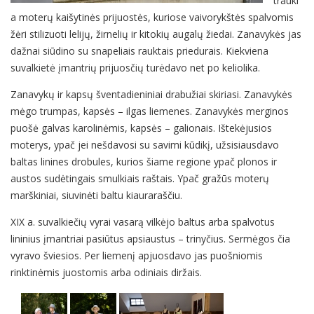
trauki
a moterų kaišytinės prijuostės, kuriose vaivorykštės spalvomis
žėri stilizuoti lelijų, žirnelių ir kitokių augalų žiedai. Zanavykės jas
dažnai siūdino su snapeliais rauktais priedurais. Kiekviena
suvalkietė įmantrių prijuosčių turėdavo net po keliolika.
Zanavykų ir kapsų šventadieniniai drabužiai skiriasi. Zanavykės
mėgo trumpas, kapsės – ilgas liemenes. Zanavykės merginos
puošė galvas karolinėmis, kapsės – galionais. Ištekėjusios
moterys, ypač jei nešdavosi su savimi kūdikį, užsisiausdavo
baltas linines drobules, kurios šiame regione ypač plonos ir
austos sudėtingais smulkiais raštais. Ypač gražūs moterų
marškiniai, siuvinėti baltu kiauraraščiu.
XIX a. suvalkiečių vyrai vasarą vilkėjo baltus arba spalvotus
lininius įmantriai pasiūtus apsiaustus – trinyčius. Sermėgos čia
vyravo šviesios. Per liemenį apjuosdavo jas puošniomis
rinktinėmis juostomis arba odiniais diržais.