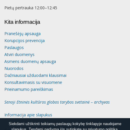
Pietų pertrauka 12:00–12:45
Kita informacija
Pranešėjų apsauga
Korupcijos prevencija
Paslaugos
Atviri duomenys
Asmens duomenų apsauga
Nuorodos
Dažniausiai užduodami klausimai
Konsultavimasis su visuomene
Prieinamumo pareiškimas
Senoji Etninės kultūros globos tarybos svetainė – archyvas
Informacija apie slapukus
Siekdami užtikrinti teikiamų paslaugų kokybę tinklapyje naudojame
Siekdami užtikrinti teikiamų paslaugų kokybę tinklapyje naudojame
slapukus. Tęsdami naršymą jūs sutinkate su privatumo politika.
slapukus. Tęsdami naršymą jūs sutinkate su privatumo politika.