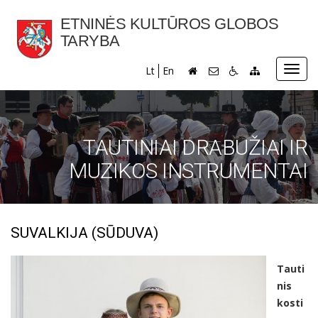
ETNINĖS KULTŪROS GLOBOS
TARYBA
Toggl
Lt
En
navig
TAUTINIAI DRABUŽIAI IR
MUZIKOS INSTRUMENTAI
SUVALKIJA (SŪDUVA)
Tauti
nis
kosti