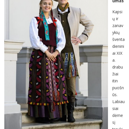
umas
Kapsi
ų ir
zanav
ykių
šventa
dienini
ai XIX
a.
drabu
žiai
itin
puošn
ūs.
Labiau
siai
dėme
sį