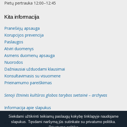
Pietų pertrauka 12:00–12:45
Kita informacija
Pranešėjų apsauga
Korupcijos prevencija
Paslaugos
Atviri duomenys
Asmens duomenų apsauga
Nuorodos
Dažniausiai užduodami klausimai
Konsultavimasis su visuomene
Prieinamumo pareiškimas
Senoji Etninės kultūros globos tarybos svetainė – archyvas
Informacija apie slapukus
Siekdami užtikrinti teikiamų paslaugų kokybę tinklapyje naudojame
Siekdami užtikrinti teikiamų paslaugų kokybę tinklapyje naudojame
slapukus. Tęsdami naršymą jūs sutinkate su privatumo politika.
slapukus. Tęsdami naršymą jūs sutinkate su privatumo politika.
© Etninės kultūros globos taryba