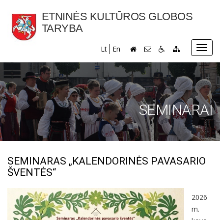
ETNINĖS KULTŪROS GLOBOS
TARYBA
Toggl
Lt
En
navig
SEMINARAI
SEMINARAS „KALENDORINĖS PAVASARIO
ŠVENTĖS“
2026
m.