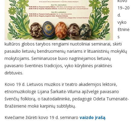
kovo
19–20
d.
vyko
Etninė
s
kultūros globos tarybos rengiami nuotoliniai seminarai, skirti
pasaulio lietuvių bendruomenių nariams ir lituanistinių mokyklų
mokytojams. Seminaruose buvo nagrinėjamos lietuvių
pavasario šventinės tradicijos, vyko kūrybinės praktinės
dirbtuvės.
Kovo 19 d. Lietuvos muzikos ir teatro akademijos lektorė,
etnomuzikologė Lijana Šarkaitė-Viluma apžvelgė pavasario
švenčių folklorą, o tautodailininkė, pedagogė Odeta Tumėnaitė-
Bražėnienė mokė karpinių subtilybių.
Kviečiame žiūrėti kovo 19 d. seminaro
vaizdo įrašą
.