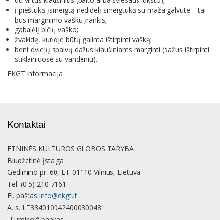
du virtus kiaušinius (balto arba šviesaus lukšto);
į pieštuką įsmeigtą nedidelį smeigtuką su maža galvute – tai
bus marginimo vašku įrankis;
gabalėlį bičių vaško;
žvakidę, kurioje būtų galima ištirpinti vašką;
bent dviejų spalvų dažus kiaušiniams marginti (dažus ištirpinti
stiklainiuose su vandeniu).
EKGT informacija
Kontaktai
ETNINĖS KULTŪROS GLOBOS TARYBA
Biudžetinė įstaiga
Gedimino pr. 60, LT-01110 Vilnius, Lietuva
Tel. (0 5) 210 7161
El. paštas
info@ekgt.lt
A. s. LT334010042400030048
„Luminor“ bankas