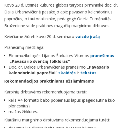
Kovo 20 d. Etninės kultūros globos tarybos pirmininkė doc. dr.
Dalia Urbanavičienė pasakojo apie pavasario kalendorinius
papročius, o tautodailininkė, pedagogė Odeta Tumėnaitė-
Bražėnienė vedė praktines magučių marginimo dirbtuves.
Kviečiame žiūrėti kovo 20 d. seminaro
vaizdo įrašą
.
Pranešimų medžiaga:
Etnomuzikologės Lijanos Šarkaitės-Vilumos
pranešimas
„Pavasario švenčių folkloras“
Doc. dr. Dalios Urbanavičienės pranešimo
„Pavasario
kalendoriniai papročiai“
skaidrės
ir
tekstas
.
Rekomendacijos praktiniams užsiėmimams
Karpinių dirbtuvėms rekomenduojama turėti:
kelis A4 formato balto popieriaus lapus (pageidautina kuo
plonesnius);
mažas žirklutes.
Kiaušinių marginimo dirbtuvėms rekomenduojama turėti: