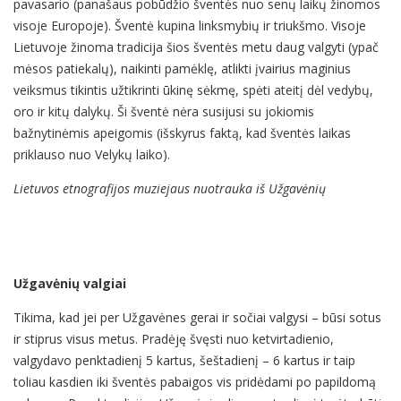
pavasario (panašaus pobūdžio šventės nuo senų laikų žinomos
visoje Europoje). Šventė kupina linksmybių ir triukšmo. Visoje
Lietuvoje žinoma tradicija šios šventės metu daug valgyti (ypač
mėsos patiekalų), naikinti pamėklę, atlikti įvairius maginius
veiksmus tikintis užtikrinti ūkinę sėkmę, spėti ateitį dėl vedybų,
oro ir kitų dalykų. Ši šventė nėra susijusi su jokiomis
bažnytinėmis apeigomis (išskyrus faktą, kad šventės laikas
priklauso nuo Velykų laiko).
Lietuvos etnografijos muziejaus nuotrauka iš Užgavėnių
Užgavėnių valgiai
Tikima, kad jei per Užgavėnes gerai ir sočiai valgysi – būsi sotus
ir stiprus visus metus. Pradėję švęsti nuo ketvirtadienio,
valgydavo penktadienį 5 kartus, šeštadienį – 6 kartus ir taip
toliau kasdien iki šventės pabaigos vis pridėdami po papildomą