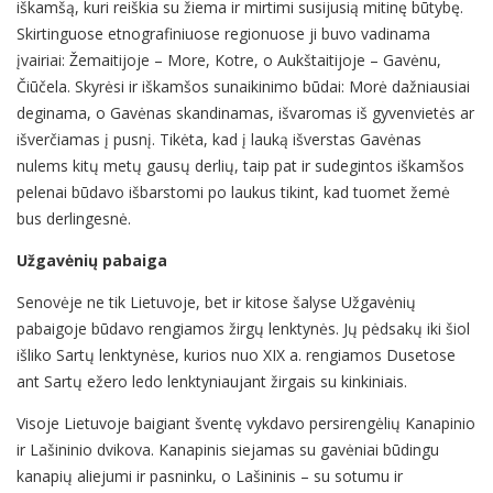
iškamšą, kuri reiškia su žiema ir mirtimi susijusią mitinę būtybę.
Skirtinguose etnografiniuose regionuose ji buvo vadinama
įvairiai: Žemaitijoje – More, Kotre, o Aukštaitijoje – Gavėnu,
Čiūčela. Skyrėsi ir iškamšos sunaikinimo būdai: Morė dažniausiai
deginama, o Gavėnas skandinamas, išvaromas iš gyvenvietės ar
išverčiamas į pusnį. Tikėta, kad į lauką išverstas Gavėnas
nulems kitų metų gausų derlių, taip pat ir sudegintos iškamšos
pelenai būdavo išbarstomi po laukus tikint, kad tuomet žemė
bus derlingesnė.
Užgavėnių pabaiga
Senovėje ne tik Lietuvoje, bet ir kitose šalyse Užgavėnių
pabaigoje būdavo rengiamos žirgų lenktynės. Jų pėdsakų iki šiol
išliko Sartų lenktynėse, kurios nuo XIX a. rengiamos Dusetose
ant Sartų ežero ledo lenktyniaujant žirgais su kinkiniais.
Visoje Lietuvoje baigiant šventę vykdavo persirengėlių Kanapinio
ir Lašininio dvikova. Kanapinis siejamas su gavėniai būdingu
kanapių aliejumi ir pasninku, o Lašininis – su sotumu ir