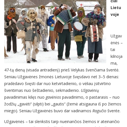
čiai
Lietu
voje
Užgav
ėnės –
tai
kilnoja
ma,
47-tą dieną (visada antradienį) prieš Velykas švenčiama šventė.
Seniau Užgavėnes žmonės Lietuvoje švęsdavo net 3–5 dienas:
pradėdavo švęsti dar nuo ketvirtadienio, o vėliau įsitvirtino
šventimas nuo šeštadienio, sekmadienio.
Užgavėnių
pavadinimas kilęs nuo
gavėnios
pavadinimo, o pastarasis – nuo
žodžių „gavėti“ (silpti) bei „gautis“ (žemė atsigauna iš po žiemos
miego). Seniau Užgavėnės buvo dar vadinamos
Ragučio
švente.
Užgavėnės – tai slenkstis tarp nueinančios žiemos ir ateinančio