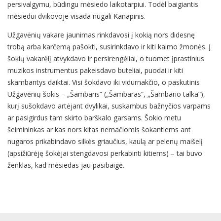
persivalgymu, būdingu mėsiedo laikotarpiui. Todėl baigiantis
mėsiedui dvikovoje visada nugali Kanapinis.
Užgavėnių vakare jaunimas rinkdavosi į kokią nors didesnę
trobą arba karčemą pašokti, susirinkdavo ir kiti kaimo žmonės. Į
šokių vakarėlį atvykdavo ir persirengėliai, o tuomet įprastinius
muzikos instrumentus pakeisdavo buteliai, puodai ir kiti
skambantys daiktai. Visi šokdavo iki vidurnakčio, o paskutinis
Užgavėnių šokis – „Šambaris“ („Šambaras“, „Šambario talka“),
kurį sušokdavo artėjant dvylikai, suskambus bažnyčios varpams
ar pasigirdus tam skirto barškalo garsams. Šokio metu
šeimininkas ar kas nors kitas nemačiomis šokantiems ant
nugaros prikabindavo silkės griaučius, kaulą ar pelenų maišelį
(apsižiūrėję šokėjai stengdavosi perkabinti kitiems) – tai buvo
ženklas, kad mėsiedas jau pasibaigė.