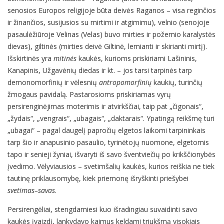
senosios Europos religijoje būta deivės Raganos – visa reginčios
ir žinančios, susijusios su mirtimi ir atgimimu), velnio (senojoje
pasaulėžiūroje Velinas (Velas) buvo mirties ir požemio karalystės
dievas), giltinės (mirties deivė Giltinė, lemianti ir skirianti mirtį).
Išskirtinės yra
mitinės
kaukės, kurioms priskiriami Lašininis,
Kanapinis, Užgavėnių diedas ir kt. – jos tarsi tarpinės tarp
demonomorfinių ir vėlesnių
antropomorfinių
kaukių, turinčių
žmogaus pavidalą. Pastarosioms priskiriamas vyrų
persirenginėjimas moterimis ir atvirkščiai, taip pat „čigonais“,
„žydais“, „vengrais“, „ubagais“, „daktarais“. Ypatingą reikšmę turi
„ubagai“ – pagal daugelį papročių elgetos laikomi tarpininkais
tarp šio ir anapusinio pasaulio, tyrinėtojų nuomone, elgetomis
tapo ir senieji žyniai, išvaryti iš savo šventviečių po krikščionybės
įvedimo. Vėlyviausios – svetimšalių kaukės, kurios reiškia ne tiek
tautinę priklausomybę, kiek priemonę išryškinti priešybei
svetimas–savas
.
Persirengėliai, stengdamiesi kuo išradingiau suvaidinti savo
kaukės įvaizdį, lankydavo kaimus keldami triukšmą visokiais