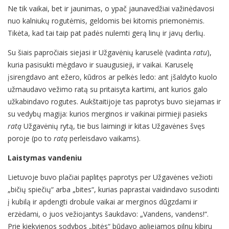
Ne tik vaikai, bet ir jaunimas, o ypač jaunavedžiai važinėdavosi
nuo kalniukų rogutėmis, geldomis bei kitomis priemonėmis.
Tikėta, kad tai taip pat padės nulemti gerą linų ir javų derlių.
Su šiais papročiais siejasi ir Užgavėnių karuselė (vadinta
ratu
),
kuria pasisukti mėgdavo ir suaugusieji, ir vaikai. Karuselę
įsirengdavo ant ežero, kūdros ar pelkės ledo: ant įšaldyto kuolo
užmaudavo vežimo ratą su pritaisyta kartimi, ant kurios galo
užkabindavo rogutes. Aukštaitijoje tas paprotys buvo siejamas ir
su vedybų magija: kurios merginos ir vaikinai pirmieji pasieks
ratą
Užgavėnių rytą, tie bus laimingi ir kitas Užgavėnes švęs
poroje (po to
ratą
perleisdavo vaikams).
Laistymas vandeniu
Lietuvoje buvo plačiai paplitęs paprotys per Užgavėnes vežioti
„bičių spiečių“ arba „bites“, kurias paprastai vaidindavo susodinti
į kubilą ir apdengti drobule vaikai ar merginos dūgzdami ir
erzėdami, o juos vežiojantys šaukdavo: „Vandens, vandens!“.
Prie kiekvienos sodybos „bitės“ būdavo apliejamos pilnu kibiru