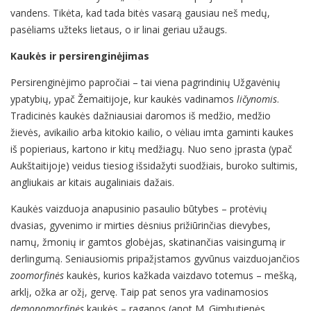
vandens. Tikėta, kad tada bitės vasarą gausiau neš medų,
pasėliams užteks lietaus, o ir linai geriau užaugs.
Kaukės ir persirenginėjimas
Persirenginėjimo papročiai – tai viena pagrindinių Užgavėnių
ypatybių, ypač Žemaitijoje, kur kaukės vadinamos
ličynomis
.
Tradicinės kaukės dažniausiai daromos iš medžio, medžio
žievės, avikailio arba kitokio kailio, o vėliau imta gaminti kaukes
iš popieriaus, kartono ir kitų medžiagų. Nuo seno įprasta (ypač
Aukštaitijoje) veidus tiesiog išsidažyti suodžiais, buroko sultimis,
angliukais ar kitais augaliniais dažais.
Kaukės vaizduoja anapusinio pasaulio būtybes – protėvių
dvasias, gyvenimo ir mirties dėsnius prižiūrinčias dievybes,
namų, žmonių ir gamtos globėjas, skatinančias vaisingumą ir
derlingumą. Seniausiomis pripažįstamos gyvūnus vaizduojančios
zoomorfinės
kaukės, kurios kažkada vaizdavo totemus – mešką,
arklį, ožka ar ožį, gervę. Taip pat senos yra vadinamosios
demonomorfinės
kaukės – raganos (anot M. Gimbutienės,