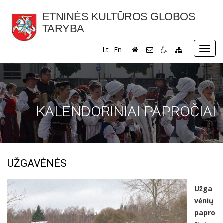
ETNINĖS KULTŪROS GLOBOS
TARYBA
Toggl
Lt
En
navig
KALENDORINIAI PAPROČIAI
UŽGAVĖNĖS
Užga
vėnių
papro