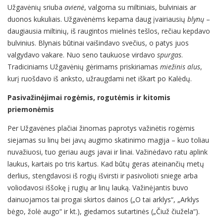
Užgavėnių sriuba
avienė
, valgoma su miltiniais, bulviniais ar
duonos kukuliais. Užgavėnėms kepama daug įvairiausių
blynų
–
daugiausia miltinių, iš raugintos mielinės tešlos, rečiau kepdavo
bulvinius. Blynais būtinai vaišindavo svečius, o patys juos
valgydavo vakare. Nuo seno taukuose virdavo
spurgas
.
Tradiciniams Užgavėnių gėrimams priskiriamas
miežinis alus
,
kurį ruošdavo iš anksto, užraugdami net iškart po Kalėdų.
Pasivažinėjimai rogėmis, rogutėmis ir kitomis
priemonėmis
Per Užgavėnes plačiai žinomas paprotys važinėtis rogėmis
siejamas su linų bei javų augimo skatinimo magija – kuo toliau
nuvažiuosi, tuo geriau augs javai ir linai. Važinėdavo ratu aplink
laukus, kartais po tris kartus. Kad būtų geras ateinančių metų
derlius, stengdavosi iš rogių išvirsti ir pasivolioti sniege arba
voliodavosi iššokę į rugių ar linų lauką. Važinėjantis buvo
dainuojamos tai progai skirtos dainos („O tai arklys“, „Arklys
bėgo, žolė augo“ ir kt.), giedamos sutartinės („Čiuž čiužela“).