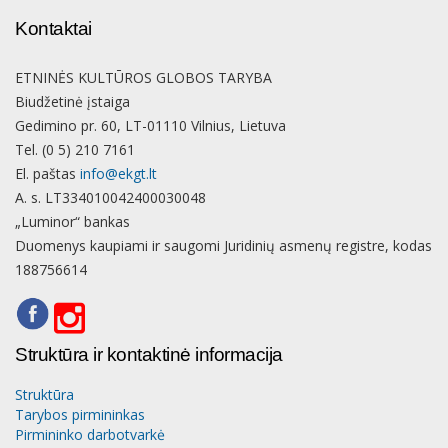
Kontaktai
ETNINĖS KULTŪROS GLOBOS TARYBA
Biudžetinė įstaiga
Gedimino pr. 60, LT-01110 Vilnius, Lietuva
Tel. (0 5) 210 7161
El. paštas
info@ekgt.lt
A. s. LT334010042400030048
„Luminor“ bankas
Duomenys kaupiami ir saugomi Juridinių asmenų registre, kodas
188756614
Struktūra ir kontaktinė informacija
Struktūra
Tarybos pirmininkas
Pirmininko darbotvarkė