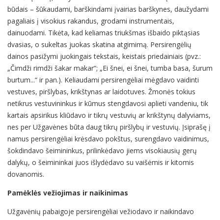
būdais – šūkaudami, barškindami įvairias barškynes, daužydami
pagaliais į visokius rakandus, grodami instrumentais,
dainuodami. Tikėta, kad keliamas triukšmas išbaido piktąsias
dvasias, o sukeltas juokas skatina atgimimą. Persirengėlių
dainos pasižymi juokingais tekstais, keistais priedainiais (pvz.:
„Čimdži rimdži šakar makar“; „Ei šnei, ei šnei, tumba basa, šurum
burtum...“ ir pan.). Keliaudami persirengėliai mėgdavo vaidinti
vestuves, piršlybas, krikštynas ar laidotuves. Žmonės tokius
netikrus vestuvininkus ir kūmus stengdavosi aplieti vandeniu, tik
kartais apsirikus kliūdavo ir tikrų vestuvių ar krikštynų dalyviams,
nes per Užgavėnes būta daug tikrų piršlybų ir vestuvių. Įsiprašę į
namus persirengėliai krėsdavo pokštus, surengdavo vaidinimus,
šokdindavo šeimininkus, prilinkėdavo jiems visokiausių gerų
dalykų, o šeimininkai juos išlydėdavo su vaišėmis ir kitomis
dovanomis.
Pamėklės vežiojimas ir naikinimas
Užgavėnių pabaigoje persirengėliai vežiodavo ir naikindavo