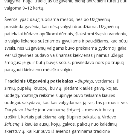
valgymą. Pagal tradicijas Užgavėnių dieną antradienį turėtų būti
valgoma 9–12 kartų.
Šventei ypač daug ruošiama mėsos, nes po Užgavėnių
prasideda gavėnia, kai mėsą valgyti draudžiama
.
Užgavėnių
patiekalai būdavo aprūkomi dūmais, šlakstomi švęstu vandeniu,
o valgio liekanos sušeriamos gyvuliams ir paukščiams, kad būtų
sveiki, nes Užgavėnių valgiams buvo priskiriama gydomoji galia.
Per Užgavėnes būdavo vaišinamas kiekvienas į namus užėjęs
žmogus: jeigu ir būtų buvęs sotus, privalėdavo nors po truputį
paragauti kiekvieno mėsiško valgio.
Tradicinis Užgavėnių patiekalas –
šiupinys
, verdamas iš
žirnių, pupelių, kruopų, bulvių, įdedant kiaulės galvą, kojas,
uodegą. Ypatinga reikšmė šiupinyje buvo teikiama kiaulės
uodegai: sakydavo, kad kas valgydamas ją ras, tas pirmas ir ves.
Darydavo
kiunkę
(dar vadinamą
šutyne
) – mėsos ir bulvių
troškinį, kartais patiekiamą kaip šiupinio pakaitalą. Virdavo
šaltieną
iš kiaulės ausų, kojų, galvos, paliktų nuo kalėdinių
skerstuvių. Kai kur buvo iš avienos gaminama tradicinė