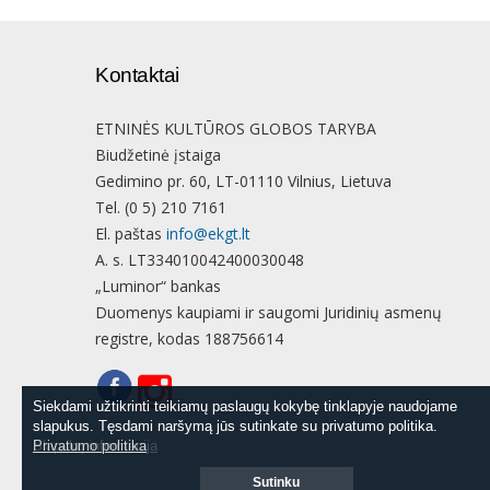
Kontaktai
ETNINĖS KULTŪROS GLOBOS TARYBA
Biudžetinė įstaiga
Gedimino pr. 60, LT-01110 Vilnius, Lietuva
Tel. (0 5) 210 7161
El. paštas
info@ekgt.lt
A. s. LT334010042400030048
„Luminor“ bankas
Duomenys kaupiami ir saugomi Juridinių asmenų
registre, kodas 188756614
Siekdami užtikrinti teikiamų paslaugų kokybę tinklapyje naudojame
Siekdami užtikrinti teikiamų paslaugų kokybę tinklapyje naudojame
slapukus. Tęsdami naršymą jūs sutinkate su privatumo politika.
slapukus. Tęsdami naršymą jūs sutinkate su privatumo politika.
Slapukų informacija
Privatumo politika
Sutinku
Sutinku