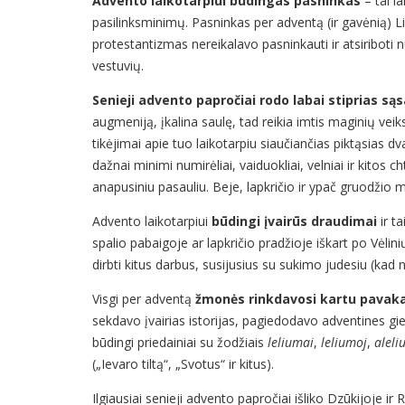
Advento laikotarpiui būdingas pasninkas
– tai l
pasilinksminimų. Pasninkas per adventą (ir gavėnią) Lie
protestantizmas nereikalavo pasninkauti ir atsiriboti n
vestuvių.
Senieji advento papročiai rodo labai stiprias sąs
augmeniją, įkalina saulę, tad reikia imtis maginių vei
tikėjimai apie tuo laikotarpiu siaučiančias piktąsias 
dažnai minimi numirėliai, vaiduokliai, velniai ir kitos ch
anapusiniu pasauliu. Beje, lapkričio ir ypač gruod
Advento laikotarpiui
būdingi įvairūs draudimai
ir t
spalio pabaigoje ar lapkričio pradžioje iškart po Vėlini
dirbti kitus darbus, susijusius su sukimo judesiu (kad ne
Visgi per adventą
žmonės rinkdavosi kartu pavaka
sekdavo įvairias istorijas, pagiedodavo adventines gi
būdingi priedainiai su žodžiais
leliumai
,
leliumoj
,
aleli
(„Ievaro tiltą“, „Svotus“ ir kitus).
Ilgiausiai senieji advento papročiai išliko Dzūkijoje