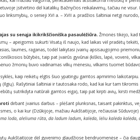
aikas, kai mažiau valgoma, penktadieniais atsisakoma mėsiškų ir pieniš
tuvoje įsitvirtino dėl katalikų Bažnyčios reikalavimų, tačiau ne visur. 
uo linksmybių, o senieji XVI a. – XVII a. pradžios šaltiniai netgi nurod
ajas su senąja ikikrikščioniška pasaulėžiūra.
Žmonės tikėjo, kad 
ksmų – apeigomis sukurti Visatą iš naujo, kad laikas vėl pradėtų tekėt
dvasias, laumes, raganas, todėl laikytasi įvairių apsisaugojimo priemon
toniškosios būtybės, taip pat įvairūs gyvūnai (kiškis, lapė, voverė, vilkas
žio mėnuo žmonių buvo vadinamas vilkų mėnesiu, vilkams tuomet būda
aisyklės, kaip reikėtų elgtis šiuo ypatingu gamtos apmirimo laikotar
ų (Ilgių). Rašytiniai šaltiniai ir tautosaka rodo, kad kai kur tam tikrom
būtų sutrikdyta natūrali gamtos eiga), taip pat kirpti avių, kirsti medžių,
roti
dirbant įvairius darbus – plėšant plunksnas, taisant pakinktus, ve
esmes, o kai kur (Dzūkijoje, mažiau Aukštaitijoje, rečiausiai Sūduvoj
uma loda
,
aleliuma rūta
,
da ladum ladum
,
kalėda
,
lėliu kalėda kalėda
,
 ir Rytų Aukštaitijoje dėl gyvenimo glaudžiose bendruomenėse – čia da