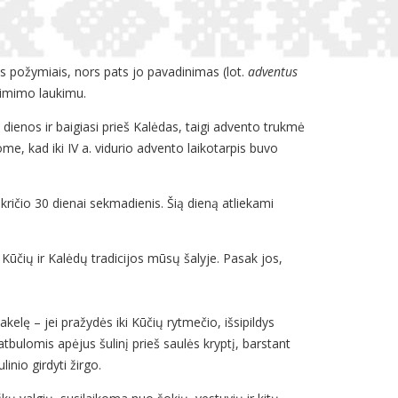
is požymiais, nors pats jo pavadinimas (lot.
adventus
gimimo laukimu.
ienos ir baigiasi prieš Kalėdas, taigi advento trukmė
ome, kad iki IV a. vidurio advento laikotarpis buvo
kričio 30 dienai sekmadienis. Šią dieną atliekami
Kūčių ir Kalėdų tradicijos mūsų šalyje. Pasak jos,
kelę – jei pražydės iki Kūčių rytmečio, išsipildys
tbulomis apėjus šulinį prieš saulės kryptį, barstant
inio girdyti žirgo.