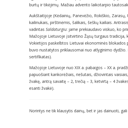
burtų ir tikėjimų. Mažiau advento laikotarpio tautosako
Aukštaitijoje (Kėdainių, Panevėžio, Rokiškio, Zarasų
kailinukais, pirštinėmis, šalikais, šeškų kailiais. Antra
vadintas
Saldaturgiu
: jame prekiaudavo viskuo, ko pri
Mažojoje Lietuvoje įsitvirtino Žąsų turgaus tradicija,
Vokietijos paskelbtos Lietuvai ekonominės blokados pa
buvo nustatytos priklausomai nuo atlyginimo dydžio. P
sertifikatas).
Mažojoje Lietuvoje nuo XIX a. pabaigos – XX a. pradž
papuošiant kankorėžiais, riešutais, džiovintais vais
žvakę, antrą savaitę – 2, trečią – 3, ketvirtą – 4 žvak
esanti žvakė).
Norintys ne tik klausytis dainų, bet ir jas dainuoti, g