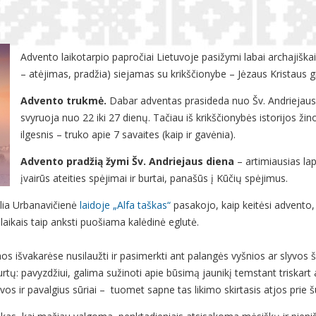
Advento laikotarpio papročiai Lietuvoje pasižymi labai archajiška
– atėjimas, pradžia) siejamas su krikščionybe – Jėzaus Kristaus 
Advento trukmė.
Dabar adventas prasideda nuo Šv. Andriejaus d
svyruoja nuo 22 iki 27 dienų. Tačiau iš krikščionybės istorijos žin
ilgesnis – truko apie 7 savaites (kaip ir gavėnia).
Advento pradžią žymi
Šv. Andriejaus diena
– artimiausias lap
įvairūs ateities spėjimai ir burtai, panašūs į Kūčių spėjimus.
lia Urbanavičienė
laidoje „Alfa taškas“
pasakojo, kaip keitėsi advento, 
laikais taip anksti puošiama kalėdinė eglutė.
s išvakarėse nusilaužti ir pasimerkti ant palangės vyšnios ar slyvos ša
tų: pavyzdžiui, galima sužinoti apie būsimą jaunikį temstant triskart a
s ir pavalgius sūriai – tuomet sapne tas likimo skirtasis atjos prie šul