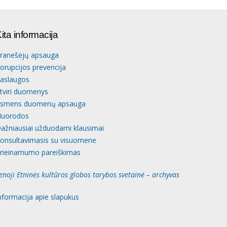
ita informacija
ranešėjų apsauga
orupcijos prevencija
aslaugos
tviri duomenys
smens duomenų apsauga
uorodos
ažniausiai užduodami klausimai
onsultavimasis su visuomene
rieinamumo pareiškimas
enoji Etninės kultūros globos tarybos svetainė – archyvas
nformacija apie slapukus