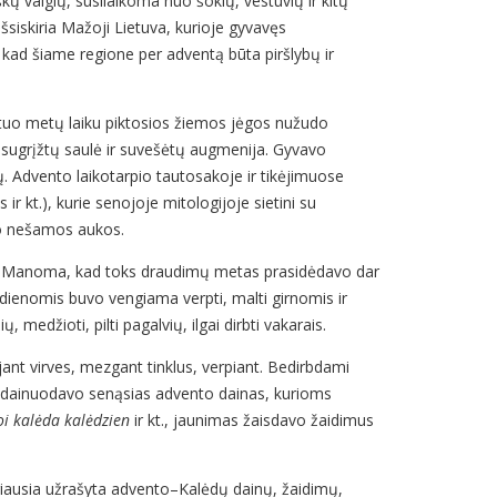
kų valgių, susilaikoma nuo šokių, vestuvių ir kitų
Išsiskiria Mažoji Lietuva, kurioje gyvavęs
o, kad šiame regione per adventą būta piršlybų ir
tuo metų laiku piktosios žiemos jėgos nužudo
i, sugrįžtų saulė ir suvešėtų augmenija. Gyvavo
ių. Advento laikotarpio tautosakoje ir tikėjimuose
 ir kt.), kurie senojoje mitologijoje sietini su
vo nešamos aukos.
piu. Manoma, kad toks draudimų metas prasidėdavo dar
is dienomis buvo vengiama verpti, malti girnomis ir
 medžioti, pilti pagalvių, ilgai dirbti vakarais.
jant virves, mezgant tinklus, verpiant. Bedirbdami
e) dainuodavo senąsias advento dainas, kurioms
oi kalėda kalėdzien
ir kt., jaunimas žaisdavo žaidimus
ugiausia užrašyta advento–Kalėdų dainų, žaidimų,