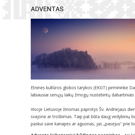
ADVENTAS
Etninės kultūros globos tarybos (EKGT) pirmininkė Da
labiausiai senųjų laikų žmogų nustebintų dabartiniais 
Visoje Lietuvoje žinomas paprotys Šv. Andriejaus dieno
svajonė ar troškimas. Taip pat būta daug vedybinių bur
paskui save kanapes ar aguonas, jas „pasėjus“ prie lovo