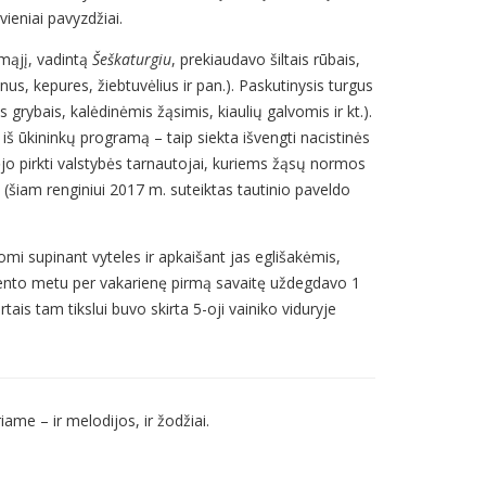
vieniai pavyzdžiai.
rmąjį, vadintą
Šeškaturgiu
, prekiaudavo šiltais rūbais,
s, kepures, žiebtuvėlius ir pan.). Paskutinysis turgus
rybais, kalėdinėmis žąsimis, kiaulių galvomis ir kt.).
iš ūkininkų programą – taip siekta išvengti nacistinės
jo pirkti valstybės tarnautojai, kuriems žąsų normos
 (šiam renginiui 2017 m. suteiktas tautinio paveldo
omi supinant vyteles ir apkaišant jas eglišakėmis,
dvento metu per vakarienę pirmą savaitę uždegdavo 1
ais tam tikslui buvo skirta 5-oji vainiko viduryje
riame – ir melodijos, ir žodžiai.