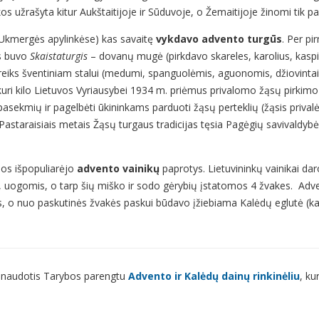
s užrašyta kitur Aukštaitijoje ir Sūduvoje, o Žemaitijoje žinomi tik pa
, Ukmergės apylinkėse) kas savaitę
vykdavo advento turgūs
. Per pi
sis buvo
Skaistaturgis
– dovanų mugė (pirkdavo skareles, karolius, kaspinu
reiks šventiniam stalui (medumi, spanguolėmis, aguonomis, džiovintais g
 kuri kilo Lietuvos Vyriausybei 1934 m. priėmus privalomo žąsų pirkimo 
sekmių ir pagelbėti ūkininkams parduoti žąsų perteklių (žąsis privalė
astaraisiais metais Žąsų turgaus tradicijas tęsia Pagėgių savivaldybė
ios išpopuliarėjo
advento vainikų
paprotys. Lietuvininkų vainikai dar
iais, uogomis, o tarp šių miško ir sodo gėrybių įstatomos 4 žvakes. A
es, o nuo paskutinės žvakės paskui būdavo įžiebiama Kalėdų eglutė (kart
ali naudotis Tarybos parengtu
Advento ir Kalėdų dainų rinkinėliu
, ku