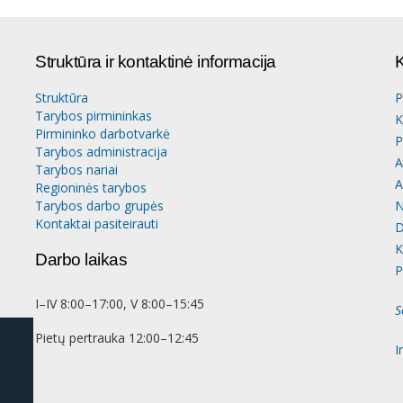
Struktūra ir kontaktinė informacija
K
Struktūra
P
Tarybos pirmininkas
K
Pirmininko darbotvarkė
P
Tarybos administracija
A
Tarybos nariai
A
Regioninės tarybos
Tarybos darbo grupės
N
Kontaktai pasiteirauti
D
K
Darbo laikas
P
I–IV 8:00–17:00, V 8:00–15:45
S
Pietų pertrauka 12:00–12:45
I