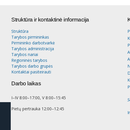
Struktūra ir kontaktinė informacija
K
Struktūra
P
Tarybos pirmininkas
K
Pirmininko darbotvarkė
P
Tarybos administracija
A
Tarybos nariai
A
Regioninės tarybos
Tarybos darbo grupės
N
Kontaktai pasiteirauti
D
K
Darbo laikas
P
I–IV 8:00–17:00, V 8:00–15:45
S
Pietų pertrauka 12:00–12:45
I