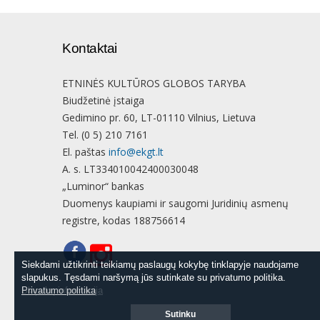
Kontaktai
ETNINĖS KULTŪROS GLOBOS TARYBA
Biudžetinė įstaiga
Gedimino pr. 60, LT-01110 Vilnius, Lietuva
Tel. (0 5) 210 7161
El. paštas
info@ekgt.lt
A. s. LT334010042400030048
„Luminor“ bankas
Duomenys kaupiami ir saugomi Juridinių asmenų
registre, kodas 188756614
Siekdami užtikrinti teikiamų paslaugų kokybę tinklapyje naudojame
Siekdami užtikrinti teikiamų paslaugų kokybę tinklapyje naudojame
slapukus. Tęsdami naršymą jūs sutinkate su privatumo politika.
slapukus. Tęsdami naršymą jūs sutinkate su privatumo politika.
Slapukų informacija
Privatumo politika
Sutinku
Sutinku