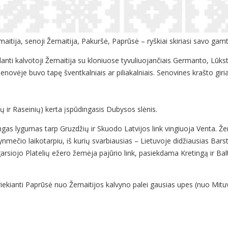
aitija, senoji Žemaitija, Pakuršė, Paprūsė – ryškiai skiriasi savo gam
kylanti kalvotoji Žemaitija su kloniuose tyvuliuojančiais Germanto, Lūksto
au senovėje buvo tapę šventkalniais ar piliakalniais. Senovines krašto g
ų ir Raseinių) kerta įspūdingasis Dubysos slėnis.
ngas lygumas tarp Gruzdžių ir Skuodo Latvijos link vingiuoja Venta. Že
ynmečio laikotarpiu, iš kurių svarbiausias – Lietuvoje didžiausias Bars
siojo Platelių ežero žemėja pajūrio link, pasiekdama Kretingą ir Balt
iekianti Paprūsė nuo Žemaitijos kalvyno palei gausias upes (nuo Mituv