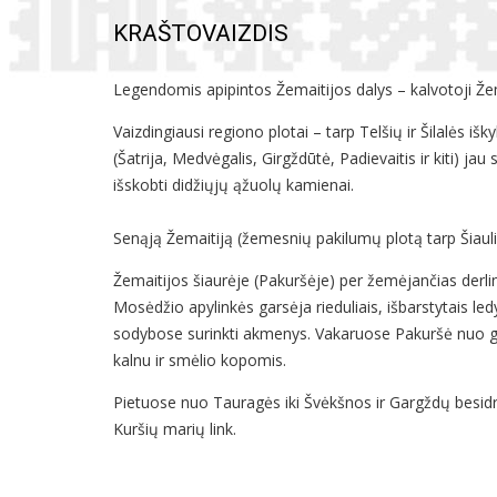
KRAŠTOVAIZDIS
Legendomis apipintos Žemaitijos dalys – kalvotoji Žem
Vaizdingiausi regiono plotai – tarp Telšių ir Šilalės iš
(Šatrija, Medvėgalis, Girgždūtė, Padievaitis ir kiti) j
išskobti didžiųjų ąžuolų kamienai.
Senąją Žemaitiją (žemesnių pakilumų plotą tarp Šiauli
Žemaitijos šiaurėje (Pakuršėje) per žemėjančias derli
Mosėdžio apylinkės garsėja rieduliais, išbarstytais led
sodybose surinkti akmenys. Vakaruose Pakuršė nuo gar
kalnu ir smėlio kopomis.
Pietuose nuo Tauragės iki Švėkšnos ir Gargždų besidr
Kuršių marių link.