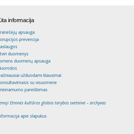
ita informacija
ranešėjų apsauga
orupcijos prevencija
aslaugos
tviri duomenys
smens duomenų apsauga
uorodos
ažniausiai užduodami klausimai
onsultavimasis su visuomene
rieinamumo pareiškimas
enoji Etninės kultūros globos tarybos svetainė – archyvas
nformacija apie slapukus