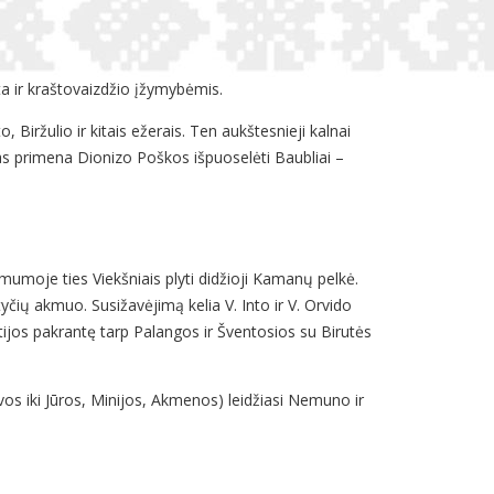
ta ir kraštovaizdžio įžymybėmis.
, Biržulio ir kitais ežerais. Ten aukštesnieji kalnai
irias primena Dionizo Poškos išpuoselėti Baubliai –
mumoje ties Viekšniais plyti didžioji Kamanų pelkė.
tyčių akmuo. Susižavėjimą kelia V. Into ir V. Orvido
ijos pakrantę tarp Palangos ir Šventosios su Birutės
os iki Jūros, Minijos, Akmenos) leidžiasi Nemuno ir