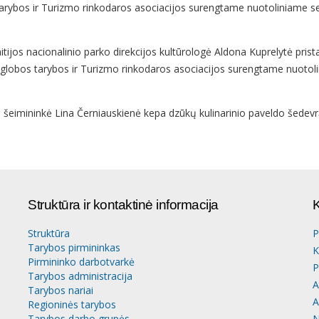
tarybos ir Turizmo rinkodaros asociacijos surengtame nuotoliniame se
ijos nacionalinio parko direkcijos kultūrologė Aldona Kuprelytė prista
s globos tarybos ir Turizmo rinkodaros asociacijos surengtame nuotol
s
šeimininkė Lina Černiauskienė kepa dzūkų kulinarinio paveldo šedevr
Struktūra ir kontaktinė informacija
K
Struktūra
P
Tarybos pirmininkas
K
Pirmininko darbotvarkė
P
Tarybos administracija
A
Tarybos nariai
A
Regioninės tarybos
Tarybos darbo grupės
N