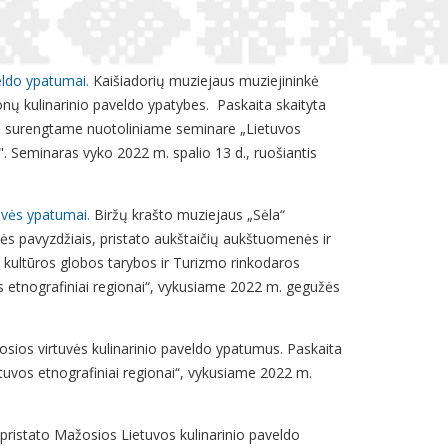
eldo ypatumai.
Kaišiadorių muziejaus muziejininkė
onų kulinarinio paveldo ypatybes. Paskaita skaityta
tro surengtame nuotoliniame seminare „Lietuvos
. Seminaras vyko 2022 m. spalio 13 d., ruošiantis
tuvės ypatumai.
Biržų krašto muziejaus „Sėla“
vės pavyzdžiais, pristato aukštaičių aukštuomenės ir
s kultūros globos tarybos ir Turizmo rinkodaros
 etnografiniai regionai“, vykusiame 2022 m. gegužės
osios virtuvės kulinarinio paveldo ypatumus. Paskaita
tuvos etnografiniai regionai“, vykusiame 2022 m.
ė pristato Mažosios Lietuvos kulinarinio paveldo