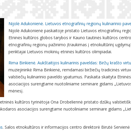
Nijolė Adukonienė. Lietuvos etnografinių regionų kulinarinio pav
Nijolė Adukonienė paskaitoje pristato Lietuvos etnografinių regi
Etninės kultūros globos tarybos ir Kauno tautinės kultūros cen
etnografinių regionų pažinimo įtraukimas į etnokultūrinį ugdymą"
penktajai Lietuvos mokinių etninės kultūros olimpiadai.
Rima Binkienė. Aukštaitijos kulinarinis paveldas: Biržų krašto vir
muziejininkė Rima Binkienė, remdamasi biržiečių tradicinės virtu
valstiečių kulinarinio paveldo ypatumus. Paskaita skaityta Etninė
asociacijos surengtame nuotoliniame seminare gidams „Lietuvos
mėnesį.
etninės kultūros tyrinėtoja Ona Drobeliennė pristato dzūkų valstietišk
rinkodaros asociacijos surengtame nuotoliniame seminare gidams „Lie
as
. Salos etnokultūros ir informacijos centro direktorė Birutė Servien