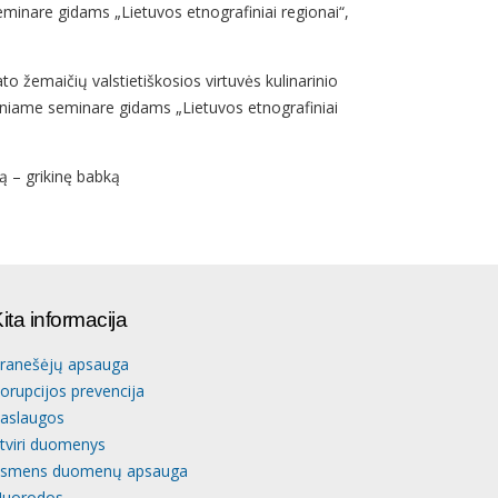
minare gidams „Lietuvos etnografiniai regionai“,
to žemaičių valstietiškosios virtuvės kulinarinio
iniame seminare gidams „Lietuvos etnografiniai
ą – grikinę babką
ita informacija
ranešėjų apsauga
orupcijos prevencija
aslaugos
tviri duomenys
smens duomenų apsauga
uorodos