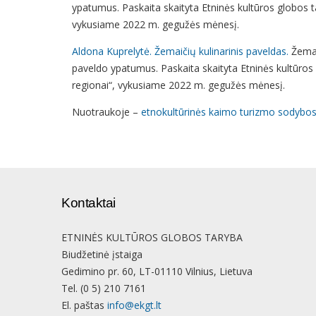
ypatumus. Paskaita skaityta Etninės kultūros globos 
vykusiame 2022 m. gegužės mėnesį.
Aldona Kuprelytė. Žemaičių kulinarinis paveldas.
Žemait
paveldo ypatumus. Paskaita skaityta Etninės kultūro
regionai“, vykusiame 2022 m. gegužės mėnesį.
Nuotraukoje –
etnokultūrinės kaimo turizmo sodybo
Kontaktai
ETNINĖS KULTŪROS GLOBOS TARYBA
Biudžetinė įstaiga
Gedimino pr. 60, LT-01110 Vilnius, Lietuva
Tel. (0 5) 210 7161
El. paštas
info@ekgt.lt